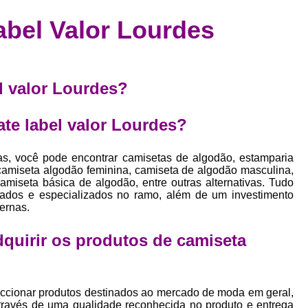
Confecção de Roupas Esportiva
de
abel Valor Lourdes
a
Confecção de Roupas Personaliza
roupa
Confecção Roupas
Confecção Roupa
bel
Confecção Roupas Fitness
l valor Lourdes?
as
Desenvolvimento de Coleção de E
bels
te label valor Lourdes?
Desenvolvimento de Estampa Exclusiva
ão
Desenvolvimento d
as, você pode encontrar camisetas de algodão, estamparia
, camiseta algodão feminina, camiseta de algodão masculina,
Desenvolvimento 
miseta básica de algodão, entre outras alternativas. Tudo
icados e especializados no ramo, além de um investimento
Desenvolvimento de Es
ernas.
Desenvolvimento de Es
adquirir os produtos de
camiseta
Desenvolvimento d
Desenvolvimento de Estampas Exclus
Desenvolvimento Estampa de 
ccionar produtos destinados ao mercado de moda em geral,
através de uma qualidade reconhecida no produto e entrega