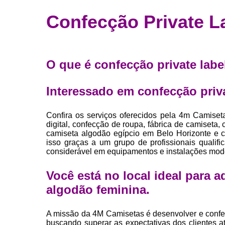
Fábrica 
Confecção Private L
camiset
Fábrica de 
Private la
O que é confecção private labe
para roup
Private la
Interessado em confecção priva
Sublimaç
Confira os serviços oferecidos pela 4m Camiset
digital, confecção de roupa, fábrica de camiseta
camiseta algodão egípcio em Belo Horizonte e ca
isso graças a um grupo de profissionais qualif
considerável em equipamentos e instalações mod
Você está no local ideal para 
algodão feminina
.
A missão da 4M Camisetas é desenvolver e confe
buscando superar as expectativas dos clientes 