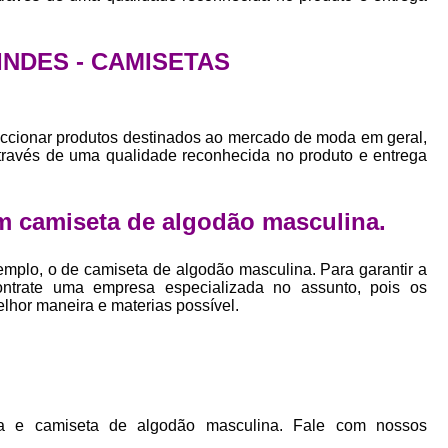
Empresa Private Label
Private D
Private Label para Pequenas Empr
RINDES - CAMISETAS
Private Label Roupas Femini
Private Label Roupas Infantil
ccionar produtos destinados ao mercado de moda em geral,
Private Label Roupas Plu
através de uma qualidade reconhecida no produto e entrega
Estamparia de Camiseta Femini
Estamparia Digital de Camiset
m camiseta de algodão masculina.
Estamparia Digital em Camiseta
mplo, o de camiseta de algodão masculina. Para garantir a
Estamparia Digital para Camisetas de Al
ontrate uma empresa especializada no assunto, pois os
elhor maneira e materias possível.
Estamparia em Camiseta de Algo
Estamparia Impressão Digital
Estamp
Estamparia Digital Algodão
Estamparia Digital de Camiset
a e camiseta de algodão masculina. Fale com nossos