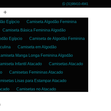
(31)98410-4941
dão Egípcio
Camiseta Algodão Feminina
Camiseta Básica Feminina Algodão
odão Egípcio
Camiseta de Algodão Feminina
culina
Camiseta em Algodão
amiseta Manga Longa Feminina Algodão
amiseta Infantil Atacado
Camisetas Atacado
do
Camisetas Femininas Atacado
misetas Lisas para Estampar Atacado
acado
Camisetas no Atacado
da
Camisetas para Estampar Atacado
s
 Atacado
Confecção de Roupas