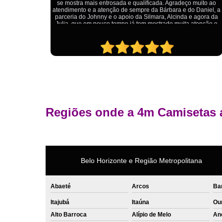
Camisetas para quem procura uniformes de qualidade e um
uito ao
ótimo custo-benefício.
Daniel, a
agora da
tenção e
Regiões onde a 4m Camisetas 
Belo Horizonte e Região Metropolitana
Abaeté
Arcos
Ba
Itajubá
Itaúna
Ou
Alto Barroca
Alípio de Melo
An