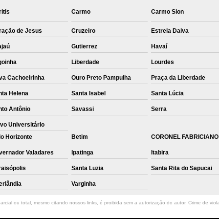
itis
Carmo
Carmo Sion
ração de Jesus
Cruzeiro
Estrela Dalva
ajaú
Gutierrez
Havaí
goinha
Liberdade
Lourdes
va Cachoeirinha
Ouro Preto Pampulha
Praça da Liberdade
nta Helena
Santa Isabel
Santa Lúcia
nto Antônio
Savassi
Serra
vo Universitário
o Horizonte
Betim
CORONEL FABRICIANO
vernador Valadares
Ipatinga
Itabira
aisópolis
Santa Luzia
Santa Rita do Sapucai
erlândia
Varginha
rcial ou total, mesmo citando nossos links, é proibida sem a autorização do autor. Crime de viol