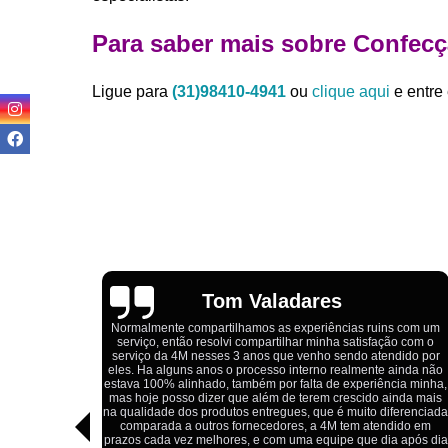
Para saber mais sobre Confecç
Ligue para
(31)98410-4941
ou
clique aqui
e entre 
Igor Cordeiro
s com um
o com o
Estou extremamente satisfeito com o serviço da 4M Camisetas!
dido por
Eles forneceram uniformes para a minha pizzaria, e a
ainda não
qualidade das camisetas é excelente. O tecido é confortável, a
ia minha,
impressão está impecável, e o preço foi justo, especialmente
nda mais
considerando a alta qualidade do produto. Além disso, o
ferenciada
atendimento foi ágil e atencioso, desde o primeiro contato até a
ido em
entrega dos uniformes. Com certeza, recomendo a 4M
 após dia