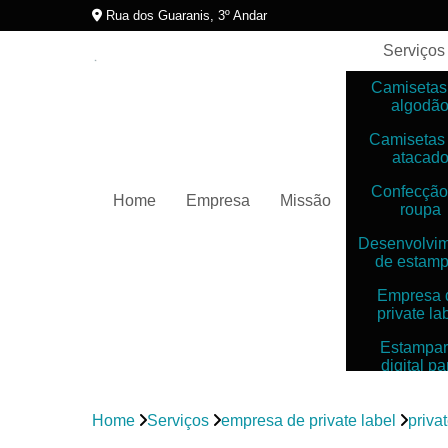
Rua dos Guaranis, 3º Andar
Serviços
Camisetas
algodã
Camisetas
atacad
Confecção
Home
Empresa
Missão
roupa
Desenvolvi
de estam
Empresa 
private la
Estampar
digital pa
camiset
Estampar
Home
Serviços
empresa de private label
priva
digitais