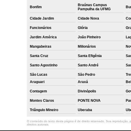
Braúnas Campus
Bonfim
Bur
Pampulha da UFMG
Cidade Jardim
Cidade Nova
Co
Funcionários
Glória
Gr
Jardim América
João Pinheiro
La
Mangabeiras
Milionários
No
Santa Cruz
Santa Efigênia
Sa
Santo Agostinho
Santo André
Sa
São Lucas
São Pedro
Tre
Araguari
Araxá
Bel
Contagem
Divinópolis
Go
Montes Claros
PONTE NOVA
Par
Triângulo Mineiro
Uberaba
Ub
O conteúdo do texto desta página é de direito reservado. Sua reprodução, pa
direitos autorais
.