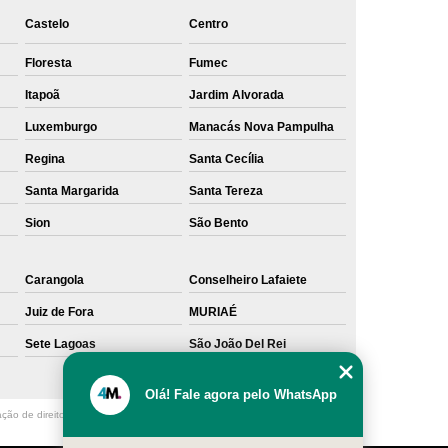
Castelo
Centro
Floresta
Fumec
Itapoã
Jardim Alvorada
Luxemburgo
Manacás Nova Pampulha
Regina
Santa Cecília
Santa Margarida
Santa Tereza
Sion
São Bento
Carangola
Conselheiro Lafaiete
Juiz de Fora
MURIAÉ
Sete Lagoas
São João Del Rei
Olá! Fale agora pelo WhatsApp
ação de direito autoral – artigo 184 do Código Penal –
Lei 9610/98 - Lei de