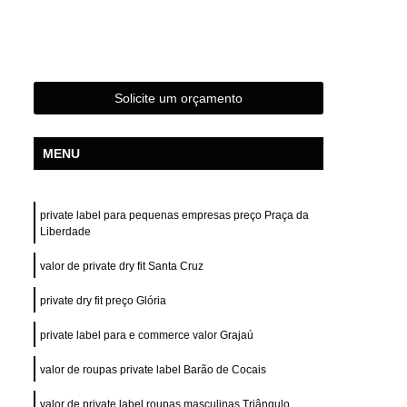
s
Confecção de Roupas Femininas
das
Confecção de Roupas Terceirizada
s Esportivas
Confecção Roupas Femininas
Solicite um orçamento
Fabrica e Confecção de Roupas
stampas
Desenvolvimento de Estampa
MENU
Desenvolvimento de Estampa para Camisas
e Estampa para Camisetas
private label para pequenas empresas preço Praça da
de Estampa para Roupas
Liberdade
tampa para Roupas Femininas
valor de private dry fit Santa Cruz
tampa para Roupas Masculinas
private dry fit preço Glória
e Estampa Personalizada
private label para e commerce valor Grajaú
ivas
Desenvolvimento Estampa Camiseta
valor de roupas private label Barão de Cocais
Camiseta
Confecção Private Label
valor de private label roupas masculinas Triângulo