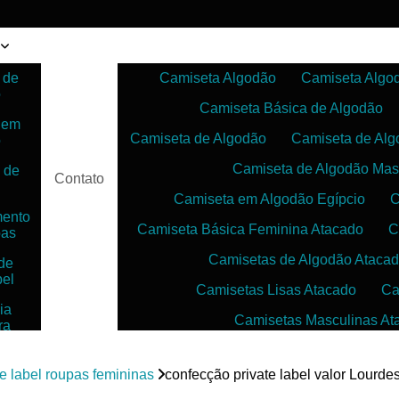
 de
Camiseta Algodão
Camiseta Algo
o
Camiseta Básica de Algodão
 em
Camiseta de Algodão
Camiseta de Alg
o
Camiseta de Algodão Mas
 de
Contato
Camiseta em Algodão Egípcio
C
mento
Camiseta Básica Feminina Atacado
C
pas
Camisetas de Algodão Ataca
de
bel
Camisetas Lisas Atacado
Ca
ia
Camisetas Masculinas At
ra
as
Camisetas no Atacado para Reven
ias
te label roupas femininas
confecção private label valor Lourde
Camisetas para Sublimação