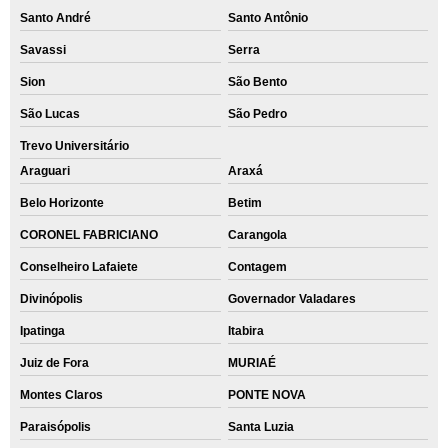
Santo André
Santo Antônio
Savassi
Serra
Sion
São Bento
São Lucas
São Pedro
Trevo Universitário
Araguari
Araxá
Belo Horizonte
Betim
CORONEL FABRICIANO
Carangola
Conselheiro Lafaiete
Contagem
Divinópolis
Governador Valadares
Ipatinga
Itabira
Juiz de Fora
MURIAÉ
Montes Claros
PONTE NOVA
Paraisópolis
Santa Luzia