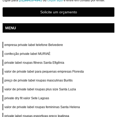
Ligue para
(31)98410-4941
ou
clique aqui
e entre em contato por email.
Solicite um orçamento
MENU
empresa private label telefone Belvedere
confecção private label MURIAÉ
private label roupas fitness Santa Efigênia
valor de private label para pequenas empresas Floresta
preço de private label roupas masculinas Buritis
valor de private label roupas plus size Santa Luzia
private dry fit valor Sete Lagoas
valor de private label roupas femininas Santa Helena
private label roupas esportivas preço Ipatinga