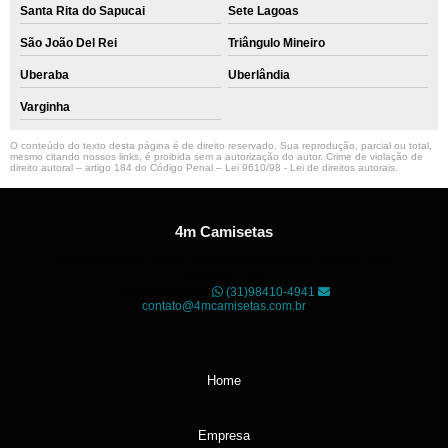
Santa Rita do Sapucai
Sete Lagoas
São João Del Rei
Triângulo Mineiro
Uberaba
Uberlândia
Varginha
O conteúdo do texto desta página é de direito reservado. Sua reprodução, parcial ou total,
mesmo citando nossos links, é proibida sem a autorização do autor. Crime de violação de
direito autoral – artigo 184 do Código Penal –
Lei 9610/98 - Lei de direitos autorais
.
4m Camisetas
Unidade01
Rua dos Guaranis, 3º Andar - Centro, Belo
Horizonte - MG
CEP: 30120-040
(31)98410-4941
contato@4mcamisetas.com.br
Home
Empresa