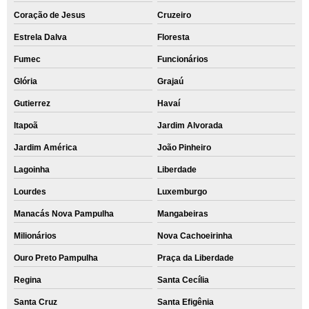
Coração de Jesus
Cruzeiro
Estrela Dalva
Floresta
Fumec
Funcionários
Glória
Grajaú
Gutierrez
Havaí
Itapoã
Jardim Alvorada
Jardim América
João Pinheiro
Lagoinha
Liberdade
Lourdes
Luxemburgo
Manacás Nova Pampulha
Mangabeiras
Milionários
Nova Cachoeirinha
Ouro Preto Pampulha
Praça da Liberdade
Regina
Santa Cecília
Santa Cruz
Santa Efigênia