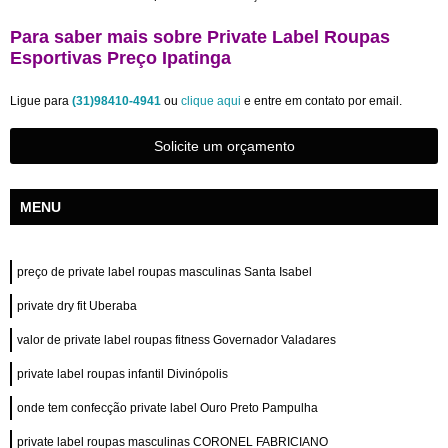
Para saber mais sobre Private Label Roupas
Esportivas Preço Ipatinga
Ligue para
(31)98410-4941
ou
clique aqui
e entre em contato por email.
Solicite um orçamento
MENU
preço de private label roupas masculinas Santa Isabel
private dry fit Uberaba
valor de private label roupas fitness Governador Valadares
private label roupas infantil Divinópolis
onde tem confecção private label Ouro Preto Pampulha
private label roupas masculinas CORONEL FABRICIANO