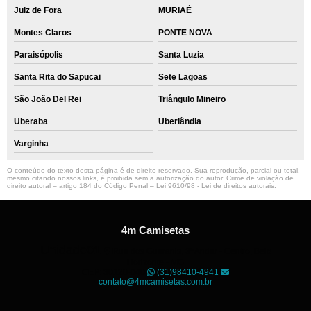
Juiz de Fora
MURIAÉ
Montes Claros
PONTE NOVA
Paraisópolis
Santa Luzia
Santa Rita do Sapucai
Sete Lagoas
São João Del Rei
Triângulo Mineiro
Uberaba
Uberlândia
Varginha
O conteúdo do texto desta página é de direito reservado. Sua reprodução, parcial ou total,
mesmo citando nossos links, é proibida sem a autorização do autor. Crime de violação de
direito autoral – artigo 184 do Código Penal –
Lei 9610/98 - Lei de direitos autorais
.
4m Camisetas
Unidade01
Rua dos Guaranis, 3º Andar - Centro, Belo
Horizonte - MG
CEP: 30120-040
(31)98410-4941
contato@4mcamisetas.com.br