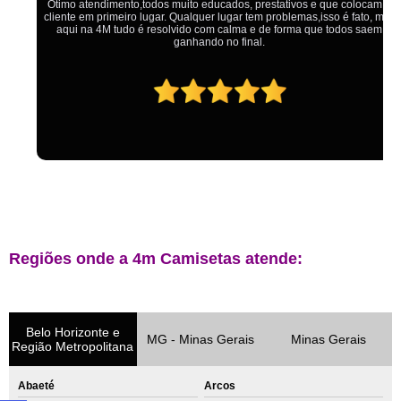
Ótimo atendimento,todos muito educados, prestativos e que colocam o
cliente em primeiro lugar. Qualquer lugar tem problemas,isso é fato, mas
aqui na 4M tudo é resolvido com calma e de forma que todos saem
ganhando no final.
Regiões onde a 4m Camisetas atende:
Belo Horizonte e
MG - Minas Gerais
Minas Gerais
Região Metropolitana
Abaeté
Arcos