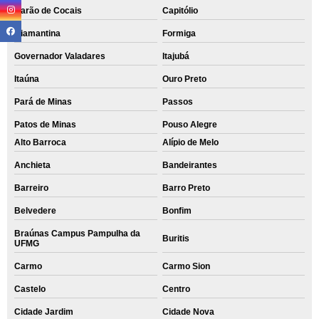
Barão de Cocais
Capitólio
Diamantina
Formiga
Governador Valadares
Itajubá
Itaúna
Ouro Preto
Pará de Minas
Passos
Patos de Minas
Pouso Alegre
Alto Barroca
Alípio de Melo
Anchieta
Bandeirantes
Barreiro
Barro Preto
Belvedere
Bonfim
Braúnas Campus Pampulha da
Buritis
UFMG
Carmo
Carmo Sion
Castelo
Centro
Cidade Jardim
Cidade Nova