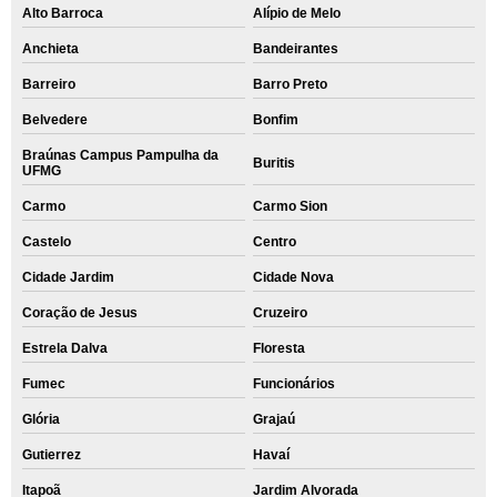
Alto Barroca
Alípio de Melo
Anchieta
Bandeirantes
Barreiro
Barro Preto
Belvedere
Bonfim
Braúnas Campus Pampulha da
Buritis
UFMG
Carmo
Carmo Sion
Castelo
Centro
Cidade Jardim
Cidade Nova
Coração de Jesus
Cruzeiro
Estrela Dalva
Floresta
Fumec
Funcionários
Glória
Grajaú
Gutierrez
Havaí
Itapoã
Jardim Alvorada