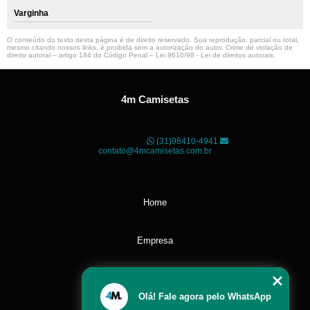
Varginha
O conteúdo do texto desta página é de direito reservado. Sua reprodução, parcial ou total,
mesmo citando nossos links, é proibida sem a autorização do autor. Crime de violação de
direito autoral – artigo 184 do Código Penal –
Lei 9610/98 - Lei de direitos autorais
.
4m Camisetas
Unidade01
Rua dos Guaranis, 3º Andar - Centro, Belo
Horizonte - MG
CEP: 30120-040
(31)98410-4941
contato@4mcamisetas.com.br
Home
Empresa
Missão
Olá! Fale agora pelo WhatsApp