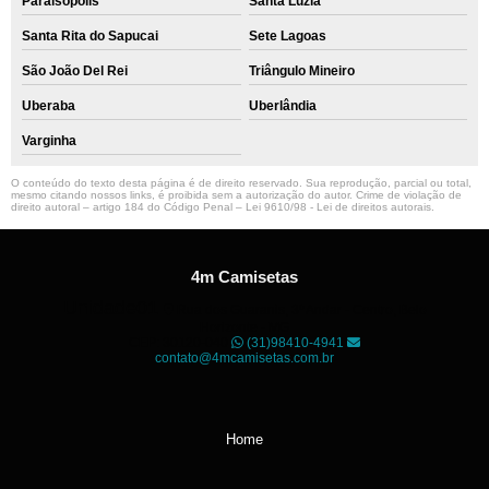
Paraisópolis
Santa Luzia
Santa Rita do Sapucai
Sete Lagoas
São João Del Rei
Triângulo Mineiro
Uberaba
Uberlândia
Varginha
O conteúdo do texto desta página é de direito reservado. Sua reprodução, parcial ou total,
mesmo citando nossos links, é proibida sem a autorização do autor. Crime de violação de
direito autoral – artigo 184 do Código Penal –
Lei 9610/98 - Lei de direitos autorais
.
4m Camisetas
Unidade01
Rua dos Guaranis, 3º Andar - Centro, Belo
Horizonte - MG
CEP: 30120-040
(31)98410-4941
contato@4mcamisetas.com.br
Home