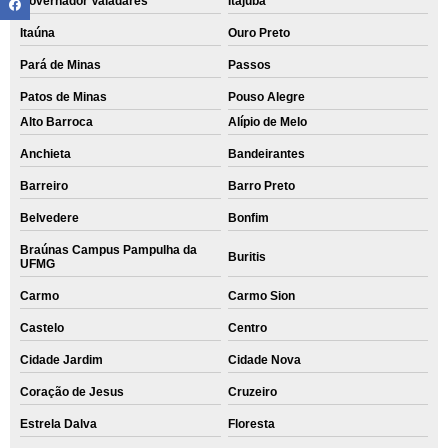
Governador Valadares
Itajubá
Itaúna
Ouro Preto
Pará de Minas
Passos
Patos de Minas
Pouso Alegre
Alto Barroca
Alípio de Melo
Anchieta
Bandeirantes
Barreiro
Barro Preto
Belvedere
Bonfim
Braúnas Campus Pampulha da
Buritis
UFMG
Carmo
Carmo Sion
Castelo
Centro
Cidade Jardim
Cidade Nova
Coração de Jesus
Cruzeiro
Estrela Dalva
Floresta