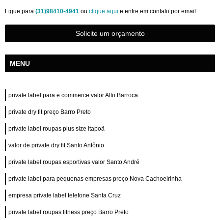
Ligue para
(31)98410-4941
ou
clique aqui
e entre em contato por email.
Solicite um orçamento
MENU
private label para e commerce valor Alto Barroca
private dry fit preço Barro Preto
private label roupas plus size Itapoã
valor de private dry fit Santo Antônio
private label roupas esportivas valor Santo André
private label para pequenas empresas preço Nova Cachoeirinha
empresa private label telefone Santa Cruz
private label roupas fitness preço Barro Preto