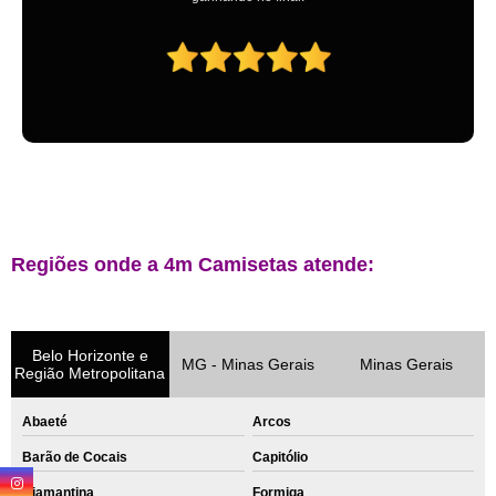
Regiões onde a 4m Camisetas atende:
Belo Horizonte e
MG - Minas Gerais
Minas Gerais
Região Metropolitana
Abaeté
Arcos
Barão de Cocais
Capitólio
Diamantina
Formiga