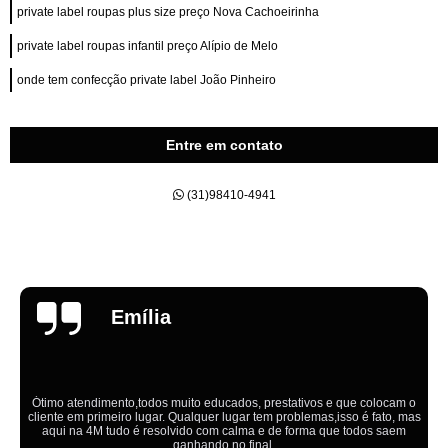
private label roupas plus size preço Nova Cachoeirinha
private label roupas infantil preço Alípio de Melo
onde tem confecção private label João Pinheiro
Entre em contato
(31)98410-4941
Emília
Ótimo atendimento,todos muito educados, prestativos e que colocam o
cliente em primeiro lugar. Qualquer lugar tem problemas,isso é fato, mas
aqui na 4M tudo é resolvido com calma e de forma que todos saem
ganhando no final.