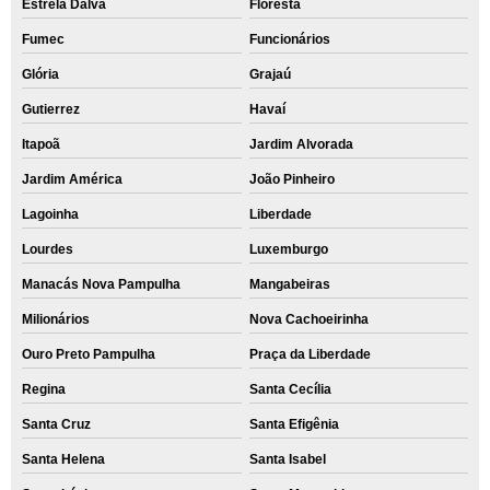
Estrela Dalva
Floresta
Fumec
Funcionários
Glória
Grajaú
Gutierrez
Havaí
Itapoã
Jardim Alvorada
Jardim América
João Pinheiro
Lagoinha
Liberdade
Lourdes
Luxemburgo
Manacás Nova Pampulha
Mangabeiras
Milionários
Nova Cachoeirinha
Ouro Preto Pampulha
Praça da Liberdade
Regina
Santa Cecília
Santa Cruz
Santa Efigênia
Santa Helena
Santa Isabel