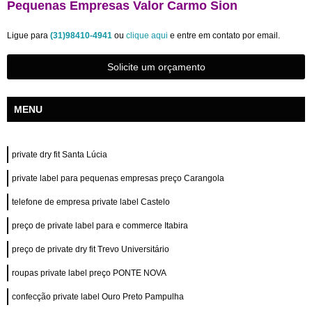
Pequenas Empresas Valor Carmo Sion
Ligue para
(31)98410-4941
ou
clique aqui
e entre em contato por email.
Solicite um orçamento
MENU
private dry fit Santa Lúcia
private label para pequenas empresas preço Carangola
telefone de empresa private label Castelo
preço de private label para e commerce Itabira
preço de private dry fit Trevo Universitário
roupas private label preço PONTE NOVA
confecção private label Ouro Preto Pampulha