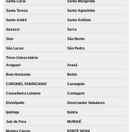
Santa Lúcia
Santa Margarida
Santa Tereza
Santo Agostinho
Santo André
Santo Antônio
Savassi
Serra
Sion
São Bento
São Lucas
São Pedro
Trevo Universitário
Araguari
Araxá
Belo Horizonte
Betim
CORONEL FABRICIANO
Carangola
Conselheiro Lafaiete
Contagem
Divinópolis
Governador Valadares
Ipatinga
Itabira
Juiz de Fora
MURIAÉ
Montes Claros
PONTE NOVA