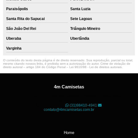
Paraisópolis
Santa Luzia
Santa Rita do Sapucai
Sete Lagoas
São João Del Rei
Triângulo Mineiro
Uberaba
Uberlândia
Varginha
O conteúdo do texto desta página é de direito reservado. Sua reprodução, parcial ou total,
mesmo citando nossos links, é proibida sem a autorização do autor. Crime de violação de
direito autoral – artigo 184 do Código Penal –
Lei 9610/98 - Lei de direitos autorais
.
4m Camisetas
Unidade01
Rua dos Guaranis, 3º Andar - Centro, Belo
Horizonte - MG
CEP: 30120-040
(31)98410-4941
contato@4mcamisetas.com.br
Home