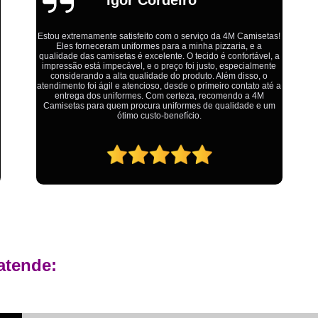
Estamparia Digital em Tecido d
Estamparia Têxtil Digital
Fabrica Cam
!
Fábrica Camiseta Est
a
Ótimo atendimento,todos muito educados, prestativos e que
colocam o cliente em primeiro lugar. Qualquer lugar tem
Fábrica Camisetas Algodão Or
problemas,isso é fato, mas aqui na 4M tudo é resolvido com
a
calma e de forma que todos saem ganhando no final.
Fábrica Camisetas Estamp
Fabrica Camisetas Persona
Fabrica de Camisetas Lisas
Atacado de Roupas para Revender de Fá
Fábrica Roupas Atacado
Fábrica R
Fábrica Roupas Infantil
Roup
Roupas de Fábrica Atacado
Pr
atende:
Private Label Camisetas Streetwear Goiá
Private Label Moda Fitness Mato Gros
Private Label para Roupa Minas Gerais