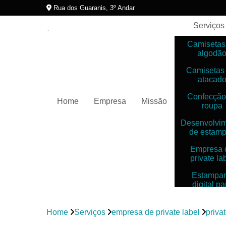
Rua dos Guaranis, 3º Andar
Serviços
Camisetas
algodã
Camisetas
atacad
Confecção
Home
Empresa
Missão
roupa
Desenvolvi
de estam
Empresa 
private la
Estampar
digital pa
camiset
Estampar
Home
Serviços
empresa de private label
priva
digitais