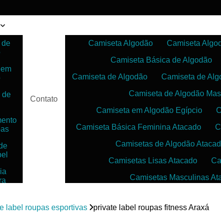
 de
Camiseta Algodão
Camiseta Algo
o
Camiseta Básica de Algodão
 em
Camiseta de Algodão
Camiseta de Alg
o
Camiseta de Algodão Mas
 de
Contato
Camiseta em Algodão Egípcio
C
mento
Camiseta Básica Feminina Atacado
C
pas
Camisetas de Algodão Ataca
de
bel
Camisetas Lisas Atacado
Ca
ia
Camisetas Masculinas At
ra
as
Camisetas no Atacado para Reven
ias
te label roupas esportivas
private label roupas fitness Araxá
Camisetas para Sublimação