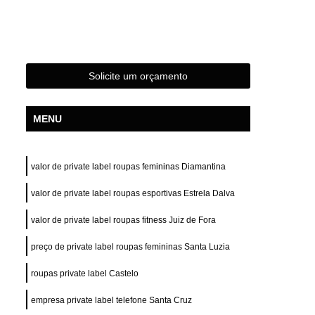
s
Confecção de Roupas Femininas
das
Confecção de Roupas Terceirizada
s Esportivas
Confecção Roupas Femininas
Solicite um orçamento
Fabrica e Confecção de Roupas
stampas
Desenvolvimento de Estampa
MENU
Desenvolvimento de Estampa para Camisas
e Estampa para Camisetas
valor de private label roupas femininas Diamantina
de Estampa para Roupas
valor de private label roupas esportivas Estrela Dalva
tampa para Roupas Femininas
valor de private label roupas fitness Juiz de Fora
tampa para Roupas Masculinas
preço de private label roupas femininas Santa Luzia
e Estampa Personalizada
ivas
Desenvolvimento Estampa Camiseta
roupas private label Castelo
Camiseta
Confecção Private Label
empresa private label telefone Santa Cruz