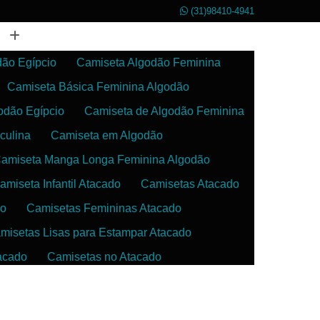
(31)98410-4941
dão Egípcio
Camiseta Algodão Feminina
Camiseta Básica Feminina Algodão
odão Egípcio
Camiseta de Algodão Feminina
culina
Camiseta em Algodão
amiseta Manga Longa Feminina Algodão
amiseta Infantil Atacado
Camisetas Atacado
do
Camisetas Femininas Atacado
misetas Lisas para Estampar Atacado
acado
Camisetas no Atacado
da
Camisetas para Estampar Atacado
 Atacado
Confecção de Roupas