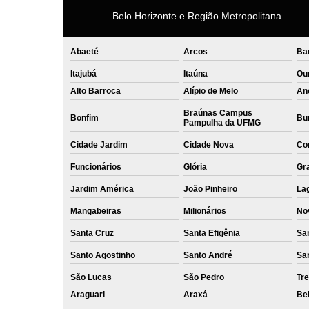
Belo Horizonte e Região Metropolitana
Abaeté
Arcos
Ba
Itajubá
Itaúna
Ou
Alto Barroca
Alípio de Melo
An
Braúnas Campus
Bonfim
Bur
Pampulha da UFMG
Cidade Jardim
Cidade Nova
Co
Funcionários
Glória
Gr
Jardim América
João Pinheiro
La
Mangabeiras
Milionários
No
Santa Cruz
Santa Efigênia
Sa
Santo Agostinho
Santo André
Sa
São Lucas
São Pedro
Tre
Araguari
Araxá
Bel