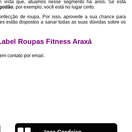
em vista que, atuamos nesse segmento há anos. Se está
Empresa Private Label
Private D
lgodão
, por exemplo, você está no lugar certo.
Private Label para Pequenas Empr
onfecção de roupa. Por isso, aproveite a sua chance para
es estão dispostos a sanar todas as suas dúvidas sobre os
Private Label Roupas Femini
Private Label Roupas Infantil
 Label Roupas Fitness Araxá
Private Label Roupas Plu
Estamparia de Camiseta Femini
em contato por email.
Estamparia Digital de Camiset
Estamparia Digital em Camiseta
Estamparia Digital para Camisetas de Al
Estamparia em Camiseta de Algo
Estamparia Impressão Digital
Estamp
Estamparia Digital Algodão
Estamparia Digital de Camiset
Emília