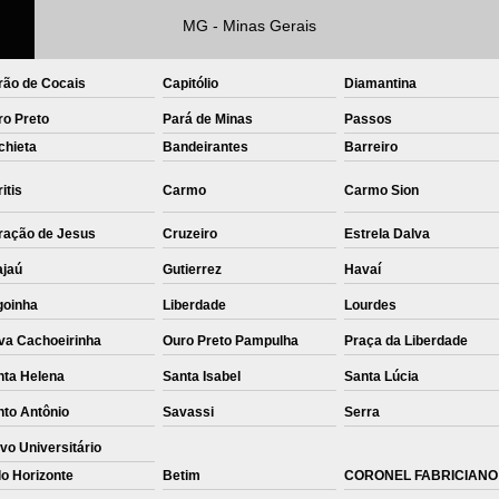
MG - Minas Gerais
Private Label Roupas Femininas Recif
Private Label Têxtil Moda Infantil Brasília
rão de Cocais
Capitólio
Diamantina
Private Label
Private Label A
ro Preto
Pará de Minas
Passos
Private Label Biquínis
Private 
chieta
Bandeirantes
Barreiro
Private Label Camisetas T-
itis
Carmo
Carmo Sion
Private Label de Camisetas
Priva
ração de Jesus
Cruzeiro
Estrela Dalva
Private Label Têxtil
Sublimação C
ajaú
Gutierrez
Havaí
Sublimação de Camisetas
S
goinha
Liberdade
Lourdes
Sublimação de Estampa em Ca
va Cachoeirinha
Ouro Preto Pampulha
Praça da Liberdade
Sublimação em Camisetas de Alg
nta Helena
Santa Isabel
Santa Lúcia
Sublimação em Tecido
S
nto Antônio
Savassi
Serra
vo Universitário
Sublimação para Camisetas
o Horizonte
Betim
CORONEL FABRICIANO