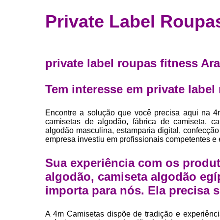
Fábrica 
Private Label Roupa
camiset
Fábrica de 
Private la
private label roupas fitness A
para roup
Private la
Tem interesse em private label
Sublimaç
Encontre a solução que você precisa aqui na 4
camisetas de algodão, fábrica de camiseta, c
algodão masculina, estamparia digital, confecção
empresa investiu em profissionais competentes e
Sua experiência com os produt
algodão, camiseta algodão egí
importa para nós. Ela precisa s
A 4m Camisetas dispõe de tradição e experiênc