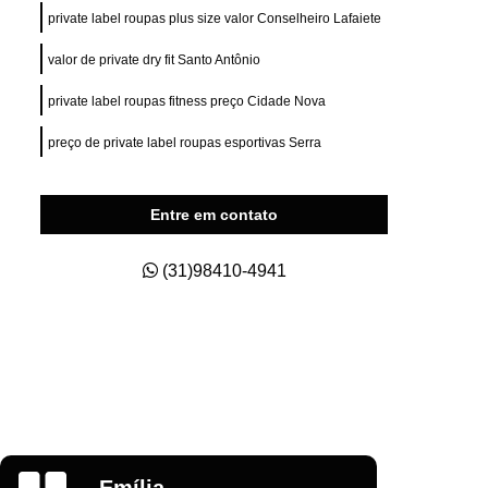
ry Fit
Private Label para e Commerce
private label roupas plus size valor Conselheiro Lafaiete
esas
Private Label Roupas Esportivas
valor de private dry fit Santo Antônio
nas
Private Label Roupas Fitness
private label roupas fitness preço Cidade Nova
Private Label Roupas Masculinas
preço de private label roupas esportivas Serra
s Size
Roupas Private Label
na
Estamparia de Camisetas Digital
Entre em contato
a
Estamparia Digital em Camiseta
s
Estamparia Digital para Camiseta
(31)98410-4941
godão
Estamparia e Impressão em Camiseta
dão
Estamparia em Tecido de Algodão
aria Sublimação Digital
Estamparia Digital
Estamparia Digital Camisetas
as
Estamparia Digital em Algodão
Glauber