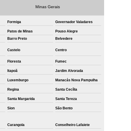
Minas Gerais
e
Private Label Roupas Masculinas Bahia
Private Label Têxtil Streetwear Rio de Janeiro
Formiga
Governador Valadares
lfaiataria
Private Label Bermudas
Patos de Minas
Pouso Alegre
Label Bones
Private Label Camisetas
Barro Preto
Belvedere
shirt
Private Label Confecção
Castelo
Centro
te Label de Malhas
Private Label Roupas
Floresta
Fumec
amiseta
Sublimação Camiseta Algodão
Itapoã
Jardim Alvorada
ublimação de Camisetas de Algodão
Luxemburgo
Manacás Nova Pampulha
miseta
Sublimação em Camisetas
Regina
Santa Cecília
odão
Sublimação em Camisetas Lisas
Santa Margarida
Santa Tereza
ublimação em Tecido de Algodão
Sion
São Bento
Sublimação Total em Camisetas
Carangola
Conselheiro Lafaiete