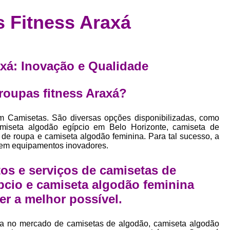
Confecção de Roupas Esportiva
de
s Fitness Araxá
a
Confecção de Roupas Personaliza
roupa
Confecção Roupas
Confecção Roupa
bel
Confecção Roupas Fitness
raxá: Inovação e Qualidade
as
Desenvolvimento de Coleção de E
bels
 roupas fitness Araxá?
Desenvolvimento de Estampa Exclusiva
ão
Desenvolvimento d
m Camisetas. São diversas opções disponibilizadas, como
amiseta algodão egípcio em Belo Horizonte, camiseta de
Desenvolvimento 
 de roupa e camiseta algodão feminina. Para tal sucesso, a
 em equipamentos inovadores.
Desenvolvimento de Es
Desenvolvimento de Es
os e serviços de camisetas de
Desenvolvimento d
pcio e camiseta algodão feminina
er a melhor possível.
Desenvolvimento de Estampas Exclus
Desenvolvimento Estampa de 
ia no mercado de camisetas de algodão, camiseta algodão