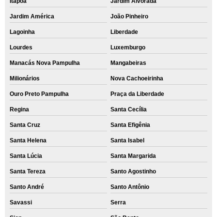
Itapoã
Jardim Alvorada
Jardim América
João Pinheiro
Lagoinha
Liberdade
Lourdes
Luxemburgo
Manacás Nova Pampulha
Mangabeiras
Milionários
Nova Cachoeirinha
Ouro Preto Pampulha
Praça da Liberdade
Regina
Santa Cecília
Santa Cruz
Santa Efigênia
Santa Helena
Santa Isabel
Santa Lúcia
Santa Margarida
Santa Tereza
Santo Agostinho
Santo André
Santo Antônio
Savassi
Serra