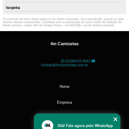
Varginha
O conteúdo do texto desta página é de direito reservado. Sua reprodução, parcial ou total,
mesmo citando nossos links, é proibida sem a autorização do autor. Crime de violação de
direito autoral – artigo 184 do Código Penal –
Lei 9610/98 - Lei de direitos autorais
.
4m Camisetas
Unidade01
Rua dos Guaranis, 3º Andar - Centro, Belo
Horizonte - MG
CEP: 30120-040
(31)98410-4941
contato@4mcamisetas.com.br
Home
Empresa
Missão
Olá! Fale agora pelo WhatsApp