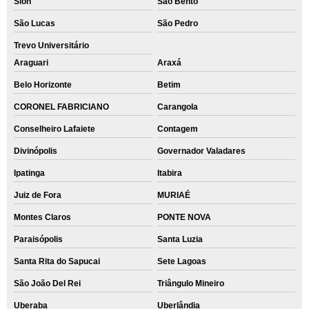
Sion
São Bento
São Lucas
São Pedro
Trevo Universitário
Araguari
Araxá
Belo Horizonte
Betim
CORONEL FABRICIANO
Carangola
Conselheiro Lafaiete
Contagem
Divinópolis
Governador Valadares
Ipatinga
Itabira
Juiz de Fora
MURIAÉ
Montes Claros
PONTE NOVA
Paraisópolis
Santa Luzia
Santa Rita do Sapucai
Sete Lagoas
São João Del Rei
Triângulo Mineiro
Uberaba
Uberlândia