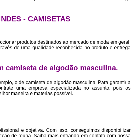
Empresa Private Label
Private D
Private Label para Pequenas Empr
RINDES - CAMISETAS
Private Label Roupas Femini
Private Label Roupas Infantil
ccionar produtos destinados ao mercado de moda em geral,
Private Label Roupas Plu
através de uma qualidade reconhecida no produto e entrega
Estamparia de Camiseta Femini
Estamparia Digital de Camiset
m camiseta de algodão masculina.
Estamparia Digital em Camiseta
mplo, o de camiseta de algodão masculina. Para garantir a
Estamparia Digital para Camisetas de Al
ontrate uma empresa especializada no assunto, pois os
elhor maneira e materias possível.
Estamparia em Camiseta de Algo
Estamparia Impressão Digital
Estamp
Estamparia Digital Algodão
Estamparia Digital de Camiset
ssional e objetiva. Com isso, conseguimos disponibilizar
fecção de roupa. Saiba mais entrando em contato com nossa