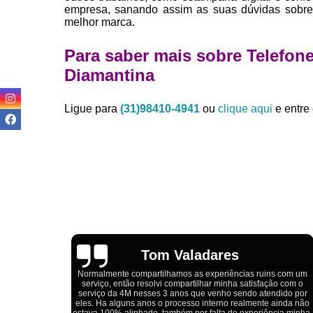
empresa, sanando assim as suas dúvidas sobre 
melhor marca.
Para saber mais sobre Telefon
Diamantina
Ligue para
(31)98410-4941
ou
clique aqui
e entre 
Igor Cordeiro
s com um
o com o
Estou extremamente satisfeito com o serviço da 4M Camisetas!
dido por
Eles forneceram uniformes para a minha pizzaria, e a
ainda não
qualidade das camisetas é excelente. O tecido é confortável, a