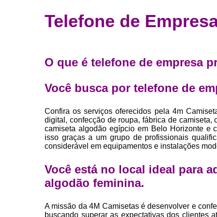
Fábrica 
Telefone de Empresa
camiset
Fábrica de 
Private la
O que é telefone de empresa pr
para roup
Private la
Você busca por telefone de em
Sublimaç
Confira os serviços oferecidos pela 4m Camiset
digital, confecção de roupa, fábrica de camiseta
camiseta algodão egípcio em Belo Horizonte e ca
isso graças a um grupo de profissionais qualif
considerável em equipamentos e instalações mod
Você está no local ideal para 
algodão feminina
.
A missão da 4M Camisetas é desenvolver e confe
buscando superar as expectativas dos clientes 