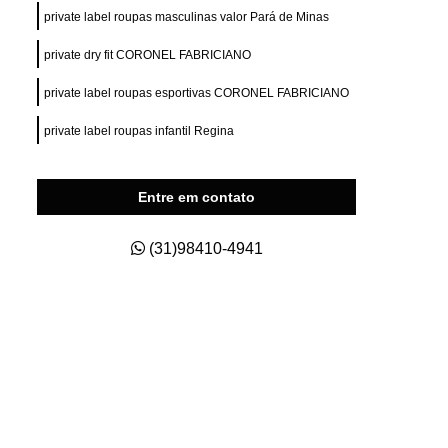
ry Fit
Private Label para e Commerce
private label roupas masculinas valor Pará de Minas
esas
Private Label Roupas Esportivas
private dry fit CORONEL FABRICIANO
nas
Private Label Roupas Fitness
private label roupas esportivas CORONEL FABRICIANO
Private Label Roupas Masculinas
private label roupas infantil Regina
s Size
Roupas Private Label
na
Estamparia de Camisetas Digital
Entre em contato
a
Estamparia Digital em Camiseta
s
Estamparia Digital para Camiseta
(31)98410-4941
godão
Estamparia e Impressão em Camiseta
dão
Estamparia em Tecido de Algodão
aria Sublimação Digital
Estamparia Digital
Estamparia Digital Camisetas
as
Estamparia Digital em Algodão