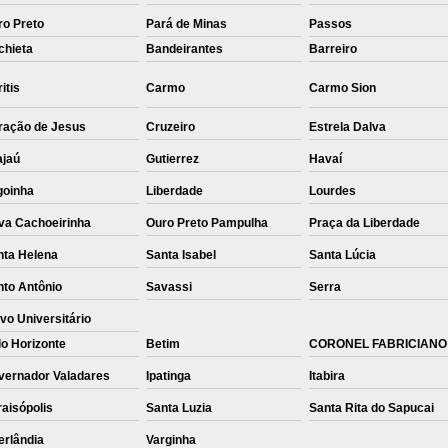
ro Preto
Pará de Minas
Passos
chieta
Bandeirantes
Barreiro
itis
Carmo
Carmo Sion
ração de Jesus
Cruzeiro
Estrela Dalva
ajaú
Gutierrez
Havaí
goinha
Liberdade
Lourdes
va Cachoeirinha
Ouro Preto Pampulha
Praça da Liberdade
nta Helena
Santa Isabel
Santa Lúcia
nto Antônio
Savassi
Serra
vo Universitário
o Horizonte
Betim
CORONEL FABRICIANO
vernador Valadares
Ipatinga
Itabira
aisópolis
Santa Luzia
Santa Rita do Sapucai
erlândia
Varginha