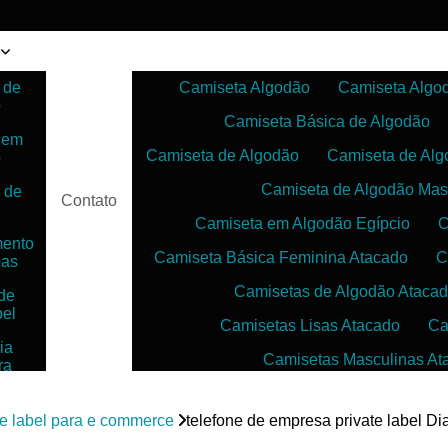
 de
Camiseta Algodão
Camiseta Algo
o
Camiseta Básica de Algodão
 em
Camiseta de Algodão
Camiseta de Alg
o
Camiseta de Algodão Mas
 de
Contato
Camiseta em Algodão Egípcio
C
mento
Camiseta Básica Feminina Atacado
C
pas
Camisetas de Algodão Ataca
de
bel
Camisetas Lisas Atacado
Ca
ia
Camisetas Masculinas At
ra
as
Camisetas no Atacado para Reven
ias
te label para e commerce
telefone de empresa private label D
Camisetas para Sublimação