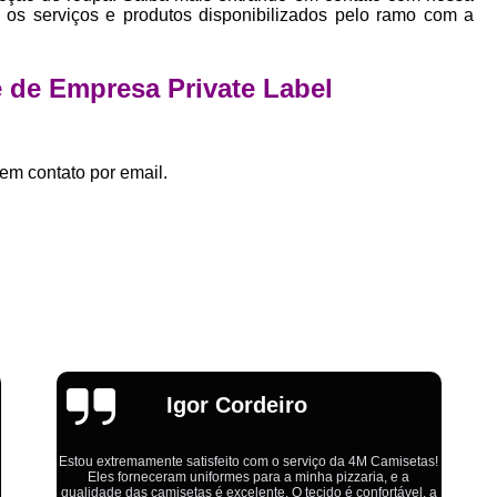
Estamparia Digital em Tecido d
os serviços e produtos disponibilizados pelo ramo com a
Estamparia Têxtil Digital
Fabrica Cam
Fábrica Camiseta Est
e de Empresa Private Label
Fábrica Camisetas Algodão Or
Fábrica Camisetas Estamp
em contato por email.
Fabrica Camisetas Persona
Fabrica de Camisetas Lisas
Atacado de Roupas para Revender de Fá
Fábrica Roupas Atacado
Fábrica R
Fábrica Roupas Infantil
Roup
Roupas de Fábrica Atacado
Pr
Emília
Private Label Camisetas Streetwear Goiá
Private Label Moda Fitness Mato Gros
Private Label para Roupa Minas Gerais