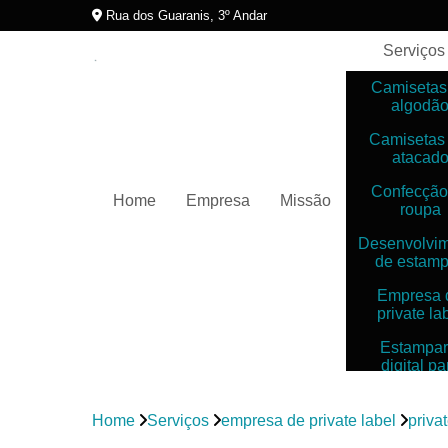
Rua dos Guaranis, 3º Andar
Serviços
Camisetas
algodã
Camisetas
atacad
Confecção
Home
Empresa
Missão
roupa
Desenvolvi
de estam
Empresa 
private la
Estampar
digital pa
camiset
Estampar
Home
Serviços
empresa de private label
priva
digitais