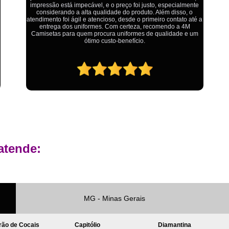
Ótimo atendimento,todos muito educados, prestativos e que
colocam o cliente em primeiro lugar. Qualquer lugar tem
Private Label Roupas Femininas Recif
problemas,isso é fato, mas aqui na 4M tudo é resolvido com
a
calma e de forma que todos saem ganhando no final.
Private Label Têxtil Moda Infantil Brasília
Private Label
Private Label A
Private Label Biquínis
Private 
Private Label Camisetas T-
Private Label de Camisetas
Priva
Private Label Têxtil
Sublimação C
Sublimação de Camisetas
S
atende:
Sublimação de Estampa em Ca
Sublimação em Camisetas de Alg
Sublimação em Tecido
S
MG - Minas Gerais
Sublimação para Camisetas
rão de Cocais
Capitólio
Diamantina