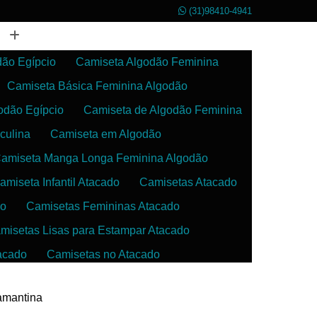
(31)98410-4941
dão Egípcio
Camiseta Algodão Feminina
Camiseta Básica Feminina Algodão
odão Egípcio
Camiseta de Algodão Feminina
culina
Camiseta em Algodão
amiseta Manga Longa Feminina Algodão
amiseta Infantil Atacado
Camisetas Atacado
do
Camisetas Femininas Atacado
misetas Lisas para Estampar Atacado
acado
Camisetas no Atacado
da
Camisetas para Estampar Atacado
iamantina
 Atacado
Confecção de Roupas