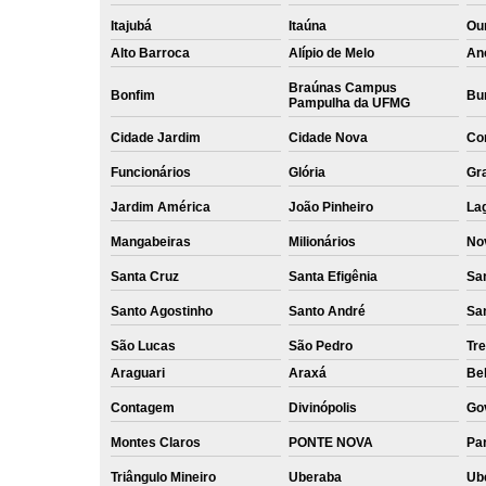
Itajubá
Itaúna
Ou
Alto Barroca
Alípio de Melo
An
Braúnas Campus
Bonfim
Bur
Pampulha da UFMG
Cidade Jardim
Cidade Nova
Co
Funcionários
Glória
Gr
Jardim América
João Pinheiro
La
Mangabeiras
Milionários
No
Santa Cruz
Santa Efigênia
Sa
Santo Agostinho
Santo André
Sa
São Lucas
São Pedro
Tre
Araguari
Araxá
Bel
Contagem
Divinópolis
Go
Montes Claros
PONTE NOVA
Par
Triângulo Mineiro
Uberaba
Ub