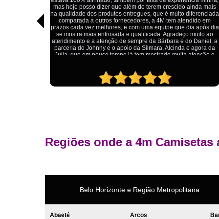
ia minha,
impressão está impecável, e o preço foi justo, especialmente
inda mais
considerando a alta qualidade do produto. Além disso, o
ferenciada
atendimento foi ágil e atencioso, desde o primeiro contato até 
ido em
entrega dos uniformes. Com certeza, recomendo a 4M
 após dia
Camisetas para quem procura uniformes de qualidade e um
muito ao
ótimo custo-benefício.
Daniel, a
agora da
tenção e
Regiões onde a 4m Camisetas 
Belo Horizonte e Região Metropolitana
Abaeté
Arcos
Ba