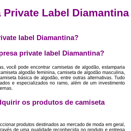
Confecção de Roupas Esportiva
de
 Private Label Diamantina
a
Confecção de Roupas Personaliza
roupa
Confecção Roupas
Confecção Roupa
bel
Confecção Roupas Fitness
ivate label Diamantina?
as
Desenvolvimento de Coleção de E
bels
presa private label Diamantina?
Desenvolvimento de Estampa Exclusiva
ão
Desenvolvimento d
as, você pode encontrar camisetas de algodão, estamparia
, camiseta algodão feminina, camiseta de algodão masculina,
Desenvolvimento 
miseta básica de algodão, entre outras alternativas. Tudo
icados e especializados no ramo, além de um investimento
Desenvolvimento de Es
ernas.
Desenvolvimento de Es
adquirir os produtos de
camiseta
Desenvolvimento d
Desenvolvimento de Estampas Exclus
Desenvolvimento Estampa de 
ccionar produtos destinados ao mercado de moda em geral,
através de uma qualidade reconhecida no produto e entrega