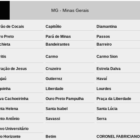
Private Label Roupas Femininas Recif
MG - Minas Gerais
Private Label Têxtil Moda Infantil Brasília
rão de Cocais
Capitólio
Diamantina
Private Label
Private Label A
ro Preto
Pará de Minas
Passos
Private Label Biquínis
Private 
chieta
Bandeirantes
Barreiro
Private Label Camisetas T-
itis
Carmo
Carmo Sion
Private Label de Camisetas
Priva
ração de Jesus
Cruzeiro
Estrela Dalva
Private Label Têxtil
Sublimação C
ajaú
Gutierrez
Havaí
Sublimação de Camisetas
S
goinha
Liberdade
Lourdes
Sublimação de Estampa em Ca
va Cachoeirinha
Ouro Preto Pampulha
Praça da Liberdade
Sublimação em Camisetas de Alg
nta Helena
Santa Isabel
Santa Lúcia
Sublimação em Tecido
S
nto Antônio
Savassi
Serra
Sublimação para Camisetas
vo Universitário
o Horizonte
Betim
CORONEL FABRICIANO