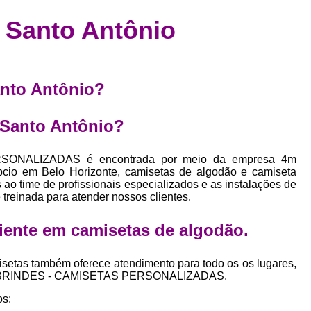
Confecção de Roupas Esportiva
de
o Santo Antônio
a
Confecção de Roupas Personaliza
roupa
Confecção Roupas
Confecção Roupa
bel
Confecção Roupas Fitness
Santo Antônio?
as
Desenvolvimento de Coleção de E
bels
o Santo Antônio?
Desenvolvimento de Estampa Exclusiva
ão
Desenvolvimento d
SONALIZADAS é encontrada por meio da empresa 4m
cio em Belo Horizonte, camisetas de algodão e camiseta
Desenvolvimento 
 ao time de profissionais especializados e as instalações de
treinada para atender nossos clientes.
Desenvolvimento de Es
Desenvolvimento de Es
iente em
camisetas de algodão
.
Desenvolvimento d
setas também oferece atendimento para todo os os lugares,
Desenvolvimento de Estampas Exclus
o de BRINDES - CAMISETAS PERSONALIZADAS.
Desenvolvimento Estampa de 
os: