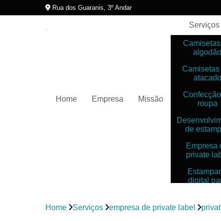
Rua dos Guaranis, 3º Andar
Serviços
Camisetas
algodã
Camisetas
atacad
Confecção
Home
Empresa
Missão
roupa
Desenvolvi
de estam
Empresa 
private la
Estampar
digital pa
camiset
Estampar
Home
Serviços
empresa de private label
priva
digitais