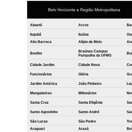
Belo Horizonte e Região Metropolitana
Abaeté
Arcos
Ba
Itajubá
Itaúna
Ou
Alto Barroca
Alípio de Melo
An
Braúnas Campus
Bonfim
Bur
Pampulha da UFMG
Cidade Jardim
Cidade Nova
Co
Funcionários
Glória
Gr
Jardim América
João Pinheiro
La
Mangabeiras
Milionários
No
Santa Cruz
Santa Efigênia
Sa
Santo Agostinho
Santo André
Sa
São Lucas
São Pedro
Tre
Araguari
Araxá
Bel