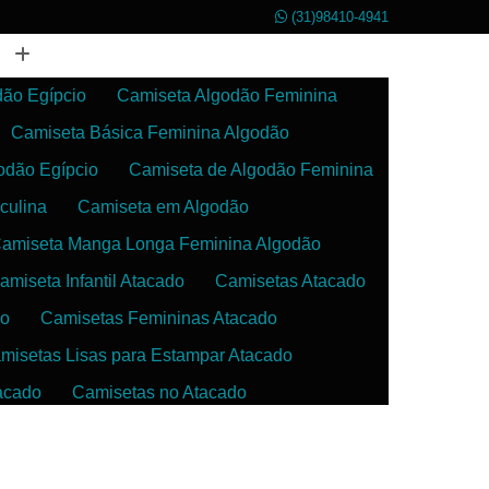
(31)98410-4941
dão Egípcio
Camiseta Algodão Feminina
Camiseta Básica Feminina Algodão
odão Egípcio
Camiseta de Algodão Feminina
culina
Camiseta em Algodão
amiseta Manga Longa Feminina Algodão
amiseta Infantil Atacado
Camisetas Atacado
do
Camisetas Femininas Atacado
misetas Lisas para Estampar Atacado
acado
Camisetas no Atacado
da
Camisetas para Estampar Atacado
 Atacado
Confecção de Roupas