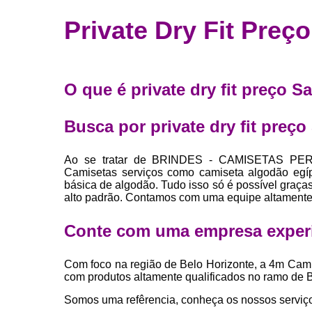
Fábrica 
Private Dry Fit Preç
camiset
Fábrica de 
Private la
O que é private dry fit preço 
para roup
Private la
Busca por private dry fit preç
Sublimaç
Ao se tratar de BRINDES - CAMISETAS PER
Camisetas serviços como camiseta algodão egíp
básica de algodão. Tudo isso só é possível graças
alto padrão. Contamos com uma equipe altamente 
Conte com uma empresa exper
Com foco na região de Belo Horizonte, a 4m Cami
com produtos altamente qualificados no ram
Somos uma refêrencia, conheça os nossos serviç