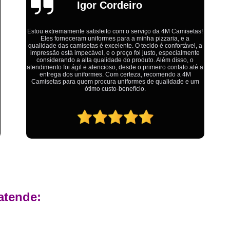
Estamparia Digital em Tecido d
Emília
Estamparia Têxtil Digital
Fabrica Cam
!
Fábrica Camiseta Est
a
Ótimo atendimento,todos muito educados, prestativos e que
Fábrica Camisetas Algodão Or
colocam o cliente em primeiro lugar. Qualquer lugar tem
problemas,isso é fato, mas aqui na 4M tudo é resolvido com
a
Fábrica Camisetas Estamp
calma e de forma que todos saem ganhando no final.
Fabrica Camisetas Persona
Fabrica de Camisetas Lisas
Atacado de Roupas para Revender de Fá
Fábrica Roupas Atacado
Fábrica R
Fábrica Roupas Infantil
Roup
Roupas de Fábrica Atacado
Pr
Private Label Camisetas Streetwear Goiá
atende:
Private Label Moda Fitness Mato Gros
Private Label para Roupa Minas Gerais