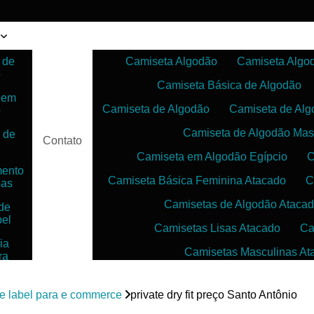
 de
Camiseta Algodão
Camiseta Algo
o
Camiseta Básica de Algodão
 em
Camiseta de Algodão
Camiseta de Alg
o
Camiseta de Algodão Mas
 de
Contato
Camiseta em Algodão Egípcio
C
mento
Camiseta Básica Feminina Atacado
C
pas
Camisetas de Algodão Ataca
de
bel
Camisetas Lisas Atacado
Ca
ia
Camisetas Masculinas At
ra
as
Camisetas no Atacado para Reven
ias
te label para e commerce
private dry fit preço Santo Antônio
Camisetas para Sublimação