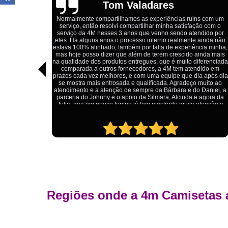
Igor Cordeiro
s com um
ão com o
Estou extremamente satisfeito com o serviço da 4M Camisetas
dido por
Eles forneceram uniformes para a minha pizzaria, e a
ainda não
qualidade das camisetas é excelente. O tecido é confortável, 
cia minha,
impressão está impecável, e o preço foi justo, especialmente
inda mais
considerando a alta qualidade do produto. Além disso, o
ferenciada
atendimento foi ágil e atencioso, desde o primeiro contato até 
dido em
entrega dos uniformes. Com certeza, recomendo a 4M
a após dia
Camisetas para quem procura uniformes de qualidade e um
muito ao
ótimo custo-benefício.
 Daniel, a
 agora da
atenção e
Regiões onde a 4m Camisetas 