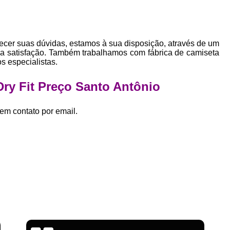
Empresa Private Label
Private D
Private Label para Pequenas Empr
Private Label Roupas Femini
ecer suas dúvidas, estamos à sua disposição, através de um
a satisfação. Também trabalhamos com fábrica de camiseta
Private Label Roupas Infantil
s especialistas.
Private Label Roupas Plu
Dry Fit Preço Santo Antônio
Estamparia de Camiseta Femini
Estamparia Digital de Camiset
em contato por email.
Estamparia Digital em Camiseta
Estamparia Digital para Camisetas de Al
Estamparia em Camiseta de Algo
Estamparia Impressão Digital
Estamp
Estamparia Digital Algodão
Estamparia Digital de Camiset