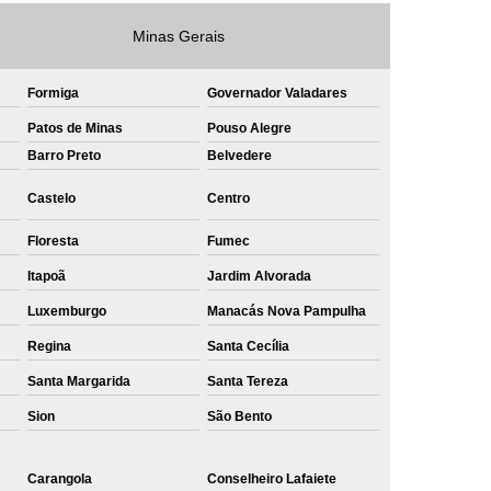
e
Private Label Roupas Masculinas Bahia
Minas Gerais
Private Label Têxtil Streetwear Rio de Janeiro
Formiga
Governador Valadares
lfaiataria
Private Label Bermudas
Patos de Minas
Pouso Alegre
Label Bones
Private Label Camisetas
Barro Preto
Belvedere
shirt
Private Label Confecção
Castelo
Centro
te Label de Malhas
Private Label Roupas
Floresta
Fumec
amiseta
Sublimação Camiseta Algodão
Itapoã
Jardim Alvorada
ublimação de Camisetas de Algodão
Luxemburgo
Manacás Nova Pampulha
miseta
Sublimação em Camisetas
Regina
Santa Cecília
odão
Sublimação em Camisetas Lisas
Santa Margarida
Santa Tereza
ublimação em Tecido de Algodão
Sion
São Bento
Sublimação Total em Camisetas
Carangola
Conselheiro Lafaiete