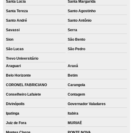
Santa Lúcia
Santa Margarida
Santa Tereza
Santo Agostinho
Santo André
Santo Antônio
Savassi
Serra
Sion
São Bento
São Lucas
São Pedro
Trevo Universitário
Araguari
Araxá
Belo Horizonte
Betim
CORONEL FABRICIANO
Carangola
Conselheiro Lafaiete
Contagem
Divinópolis
Governador Valadares
Ipatinga
Itabira
Juiz de Fora
MURIAÉ
Montes Claros
PONTE NOVA