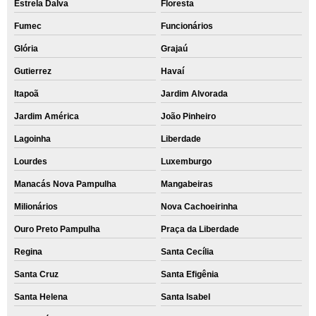
Estrela Dalva
Floresta
Fumec
Funcionários
Glória
Grajaú
Gutierrez
Havaí
Itapoã
Jardim Alvorada
Jardim América
João Pinheiro
Lagoinha
Liberdade
Lourdes
Luxemburgo
Manacás Nova Pampulha
Mangabeiras
Milionários
Nova Cachoeirinha
Ouro Preto Pampulha
Praça da Liberdade
Regina
Santa Cecília
Santa Cruz
Santa Efigênia
Santa Helena
Santa Isabel