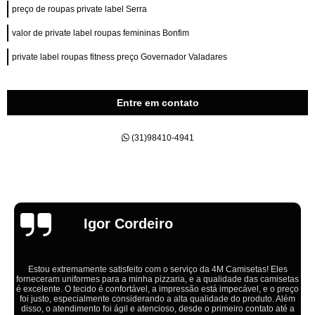
preço de roupas private label Serra
valor de private label roupas femininas Bonfim
private label roupas fitness preço Governador Valadares
Entre em contato
(31)98410-4941
Emília
Ótimo atendimento,todos muito educados, prestativos e que colocam o
cliente em primeiro lugar. Qualquer lugar tem problemas,isso é fato, mas
aqui na 4M tudo é resolvido com calma e de forma que todos saem
ganhando no final.