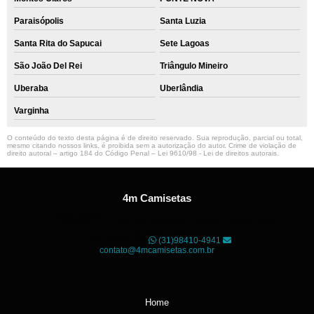
Paraisópolis
Santa Luzia
Santa Rita do Sapucai
Sete Lagoas
São João Del Rei
Triângulo Mineiro
Uberaba
Uberlândia
Varginha
O conteúdo do texto desta página é de direito reservado. Sua reprodução, parcial ou total,
mesmo citando nossos links, é proibida sem a autorização do autor. Crime de violação de
direito autoral – artigo 184 do Código Penal –
Lei 9610/98 - Lei de direitos autorais
.
4m Camisetas
Unidade01
Rua dos Guaranis, 3º Andar - Centro, Belo
Horizonte - MG
CEP: 30120-040
(31)98410-4941
contato@4mcamisetas.com.br
Home