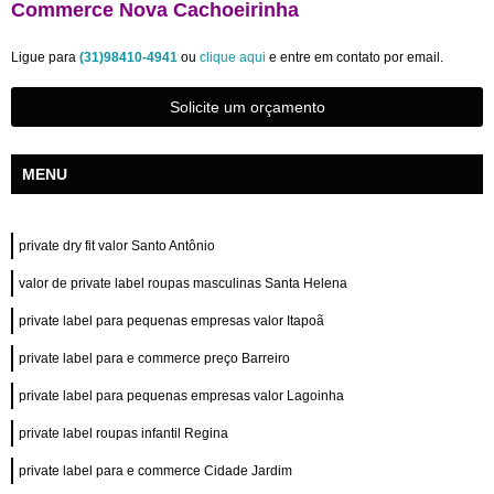
Commerce Nova Cachoeirinha
Ligue para
(31)98410-4941
ou
clique aqui
e entre em contato por email.
Solicite um orçamento
MENU
private dry fit valor Santo Antônio
valor de private label roupas masculinas Santa Helena
private label para pequenas empresas valor Itapoã
private label para e commerce preço Barreiro
private label para pequenas empresas valor Lagoinha
private label roupas infantil Regina
private label para e commerce Cidade Jardim