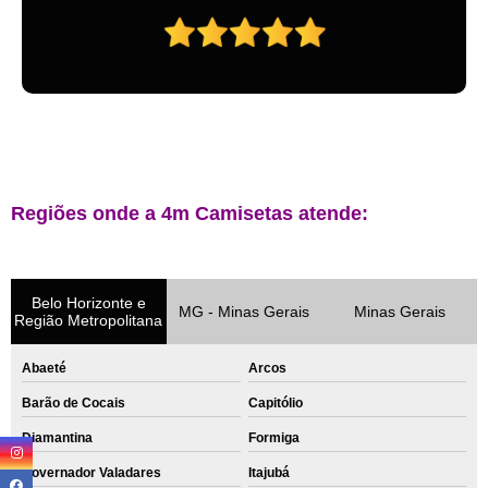
Regiões onde a 4m Camisetas atende:
Belo Horizonte e
MG - Minas Gerais
Minas Gerais
Região Metropolitana
Abaeté
Arcos
Barão de Cocais
Capitólio
Diamantina
Formiga
Governador Valadares
Itajubá