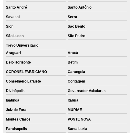
Santo André
Santo Antônio
Savassi
Serra
Sion
São Bento
São Lucas
São Pedro
Trevo Universitário
Araguari
Araxá
Belo Horizonte
Betim
CORONEL FABRICIANO
Carangola
Conselheiro Lafaiete
Contagem
Divinópolis
Governador Valadares
Ipatinga
Itabira
Juiz de Fora
MURIAÉ
Montes Claros
PONTE NOVA
Paraisópolis
Santa Luzia