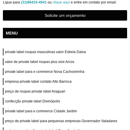
Ligue para
(31)98410-4941
ou
clique aqui
e entre em contato por email.
Solicite um orçamento
MENU
private label roupas masculinas valor Estrela Dalva
valor de private label roupas plus size Arcos
private label para e commerce Nova Cachoeirinha
empresa private label contato Alto Barroca
preço de roupas private label Araguari
confecção private label Divinópolis
private label para e commerce Cidade Jardim
preço de private label para pequenas empresas Governador Valadares