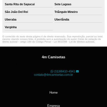
Santa Rita do Sapucai
Sete Lagoas
São João Del Rei
Triângulo Mineiro
Uberaba
Uberlândia
Varginha
O conteúdo do texto desta página é de direito reservado. Sua reprodução, parcial ou total,
mesmo citando nossos links, é proibida sem a autorização do autor. Crime de violação de
direito autoral – artigo 184 do Código Penal –
Lei 9610/98 - Lei de direitos autorais
.
4m Camisetas
Unidade01
Rua dos Guaranis, 3º Andar - Centro, Belo
Horizonte - MG
CEP: 30120-040
(31)98410-4941
contato@4mcamisetas.com.br
Home
Empresa