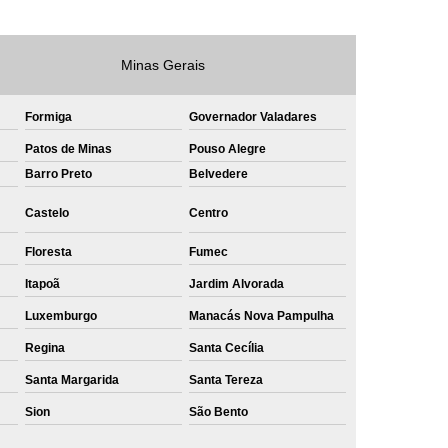
e
Private Label Roupas Masculinas Bahia
Private Label Têxtil Streetwear Rio de Janeiro
Minas Gerais
lfaiataria
Private Label Bermudas
Formiga
Governador Valadares
Label Bones
Private Label Camisetas
Patos de Minas
Pouso Alegre
shirt
Private Label Confecção
Barro Preto
Belvedere
te Label de Malhas
Private Label Roupas
Castelo
Centro
amiseta
Sublimação Camiseta Algodão
Floresta
Fumec
ublimação de Camisetas de Algodão
Itapoã
Jardim Alvorada
miseta
Sublimação em Camisetas
Luxemburgo
Manacás Nova Pampulha
odão
Sublimação em Camisetas Lisas
Regina
Santa Cecília
ublimação em Tecido de Algodão
Santa Margarida
Santa Tereza
Sublimação Total em Camisetas
Sion
São Bento