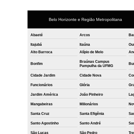
Belo Horizonte e Região Metropolitana
Abaeté
Arcos
Ba
Itajubá
Itaúna
Ou
Alto Barroca
Alípio de Melo
An
Braúnas Campus
Bonfim
Bur
Pampulha da UFMG
Cidade Jardim
Cidade Nova
Co
Funcionários
Glória
Gr
Jardim América
João Pinheiro
La
Mangabeiras
Milionários
No
Santa Cruz
Santa Efigênia
Sa
Santo Agostinho
Santo André
Sa
São Lucas
São Pedro
Tre