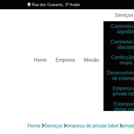
Rua dos Guaranis, 3º Andar
Serviços
Camisetas
algodã
Camisetas
atacad
Confecção
Home
Empresa
Missão
roupa
Desenvolvi
de estam
Empresa 
private la
Estampar
digital pa
camiset
Estampar
Home
Serviços
empresa de private label
priva
digitais