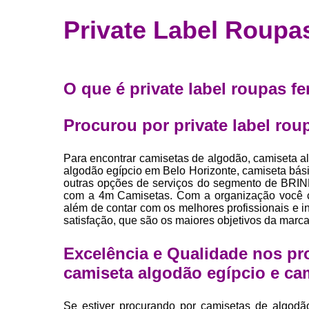
Fábrica 
Private Label Roupa
camiset
Fábrica de 
Private la
O que é private label roupas f
para roup
Private la
Procurou por private label rou
Sublimaç
Para encontrar camisetas de algodão, camiseta a
algodão egípcio em Belo Horizonte, camiseta básic
outras opções de serviços do segmento de B
com a 4m Camisetas. Com a organização você co
além de contar com os melhores profissionais e i
satisfação, que são os maiores objetivos da marca
Excelência e Qualidade nos pr
camiseta algodão egípcio e ca
Se estiver procurando por camisetas de algodã