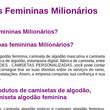
Confecção de Roupas Esportiva
de
s Femininas Milionários
a
Confecção de Roupas Personaliza
roupa
Confecção Roupas
Confecção Roupa
bel
Confecção Roupas Fitness
emininas Milionários?
as
Desenvolvimento de Coleção de E
bels
pas femininas Milionários?
Desenvolvimento de Estampa Exclusiva
ão
Desenvolvimento d
lgodão feminina, camiseta de algodão masculina e camiseta
a de algodão, estamparia digital, fábrica de camiseta, entre
Desenvolvimento 
RINDES - CAMISETAS PERSONALIZADAS, você pode contar
nsegue tirar as suas dúvidas sobre os serviços do ramo,
Desenvolvimento de Es
nstalações. Assim, a empresa conquista sua confiança e sua
.
Desenvolvimento de Es
Desenvolvimento d
odutos de camisetas de algodão,
Desenvolvimento de Estampas Exclus
miseta algodão feminina
Desenvolvimento Estampa de 
o, camiseta algodão egípcio e camiseta algodão feminina,