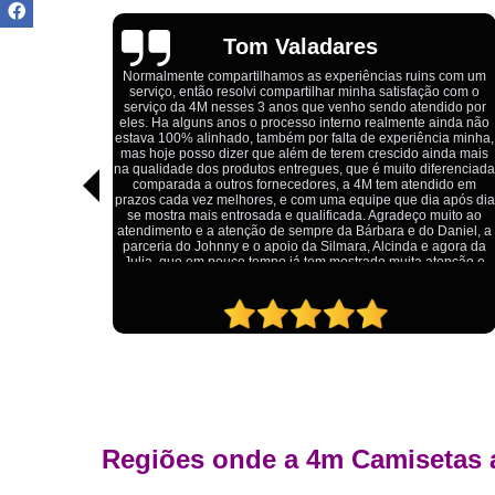
Igor Cordeiro
uins com um
fação com o
Estou extremamente satisfeito com o serviço da 4M Camiset
tendido por
Eles forneceram uniformes para a minha pizzaria, e a
te ainda não
qualidade das camisetas é excelente. O tecido é confortável
ência minha,
impressão está impecável, e o preço foi justo, especialmen
o ainda mais
considerando a alta qualidade do produto. Além disso, o
 diferenciada
atendimento foi ágil e atencioso, desde o primeiro contato a
endido em
entrega dos uniformes. Com certeza, recomendo a 4M
dia após dia
Camisetas para quem procura uniformes de qualidade e 
ço muito ao
ótimo custo-benefício.
do Daniel, a
 e agora da
a atenção e
Regiões onde a 4m Camisetas 