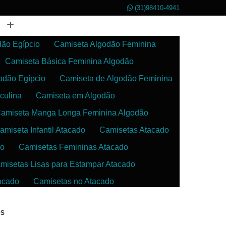
(31)98410-4941
dão Egípcio
Camiseta Algodão Feminina
Camiseta Básica Feminina Algodão
odão Egípcio
Camiseta de Algodão Feminina
culina
Camiseta em Algodão
amiseta Manga Longa Feminina Algodão
amiseta Infantil Atacado
Camisetas Atacado
do
Camisetas Femininas Atacado
misetas Lisas para Estampar Atacado
acado
Camisetas no Atacado
da
Camisetas para Estampar Atacado
os
 Atacado
Confecção de Roupas