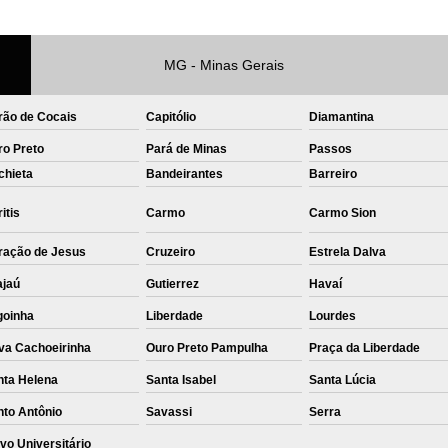
Private Label Roupas Femininas Recif
Private Label Têxtil Moda Infantil Brasília
MG - Minas Gerais
Private Label
Private Label A
rão de Cocais
Capitólio
Diamantina
Private Label Biquínis
Private 
ro Preto
Pará de Minas
Passos
Private Label Camisetas T-
chieta
Bandeirantes
Barreiro
Private Label de Camisetas
Priva
itis
Carmo
Carmo Sion
Private Label Têxtil
Sublimação C
ração de Jesus
Cruzeiro
Estrela Dalva
Sublimação de Camisetas
S
ajaú
Gutierrez
Havaí
Sublimação de Estampa em Ca
goinha
Liberdade
Lourdes
Sublimação em Camisetas de Alg
va Cachoeirinha
Ouro Preto Pampulha
Praça da Liberdade
Sublimação em Tecido
S
nta Helena
Santa Isabel
Santa Lúcia
Sublimação para Camisetas
nto Antônio
Savassi
Serra
vo Universitário