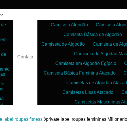
 de
Camiseta Algodão
Camiseta Algo
o
Camiseta Básica de Algodão
 em
Camiseta de Algodão
Camiseta de Alg
o
Camiseta de Algodão Mas
 de
Contato
Camiseta em Algodão Egípcio
C
mento
Camiseta Básica Feminina Atacado
C
pas
Camisetas de Algodão Ataca
de
bel
Camisetas Lisas Atacado
Ca
ia
Camisetas Masculinas At
ra
as
Camisetas no Atacado para Reven
ias
te label roupas fitness
private label roupas femininas Milionári
Camisetas para Sublimação