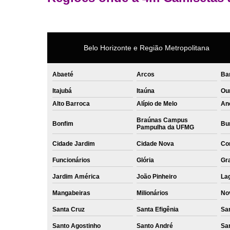
Belo Horizonte e Região Metropolitana
Abaeté
Arcos
Ba
Itajubá
Itaúna
Ou
Alto Barroca
Alípio de Melo
An
Braúnas Campus
Bonfim
Bur
Pampulha da UFMG
Cidade Jardim
Cidade Nova
Co
Funcionários
Glória
Gr
Jardim América
João Pinheiro
La
Mangabeiras
Milionários
No
Santa Cruz
Santa Efigênia
Sa
Santo Agostinho
Santo André
Sa