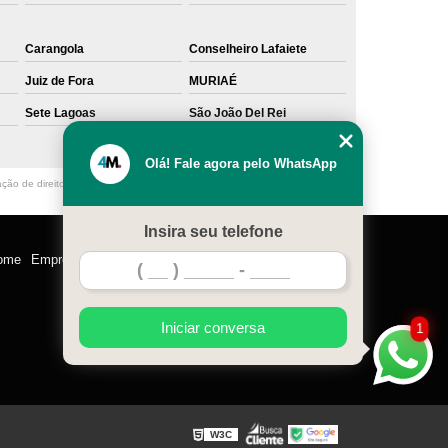
Carangola
Conselheiro Lafaiete
Juiz de Fora
MURIAÉ
Sete Lagoas
São João Del Rei
Olá! Fale agora pelo WhatsApp
ação de direito autoral – artigo 184 do Código Penal –
Lei 9610/98 - Lei de
Insira seu telefone
ome
Empresa
Missão
Serviços
Contato
Mapa do site
Iniciar conversa
1
W3C