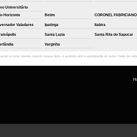
vo Universitário
o Horizonte
Betim
CORONEL FABRICIANO
vernador Valadares
Ipatinga
Itabira
aisópolis
Santa Luzia
Santa Rita do Sapucai
erlândia
Varginha
rcial ou total, mesmo citando nossos links, é proibida sem a autorização do autor. Crime de viol
H
ntro, Belo