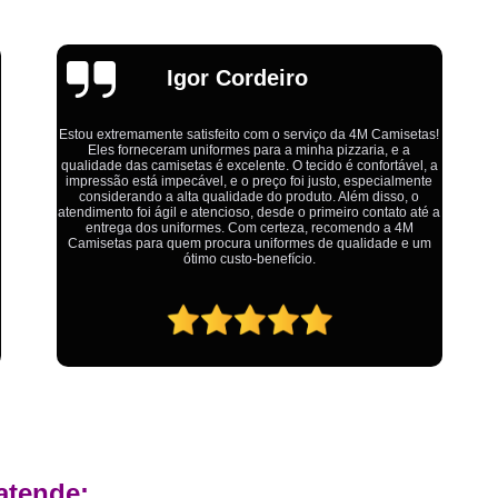
Estamparia Digital em Tecido d
Estamparia Têxtil Digital
Fabrica Cam
Emília
Fábrica Camiseta Est
Fábrica Camisetas Algodão Or
as!
Fábrica Camisetas Estamp
, a
Ótimo atendimento,todos muito educados, prestativos e que
te
Fabrica Camisetas Persona
colocam o cliente em primeiro lugar. Qualquer lugar tem
problemas,isso é fato, mas aqui na 4M tudo é resolvido com
té a
calma e de forma que todos saem ganhando no final.
Fabrica de Camisetas Lisas
um
Atacado de Roupas para Revender de Fá
Fábrica Roupas Atacado
Fábrica R
Fábrica Roupas Infantil
Roup
Roupas de Fábrica Atacado
Pr
Private Label Camisetas Streetwear Goiá
Private Label Moda Fitness Mato Gros
atende:
Private Label para Roupa Minas Gerais