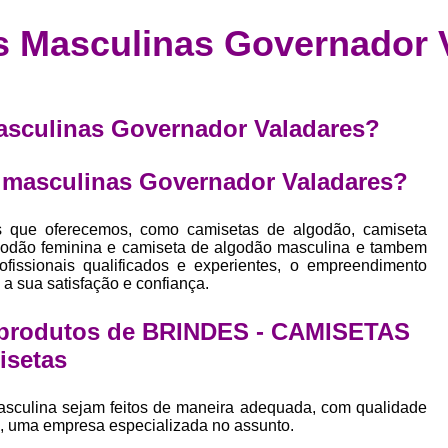
Confecção de Roupas Esportiva
de
s Masculinas Governador 
a
Confecção de Roupas Personaliza
roupa
Confecção Roupas
Confecção Roupa
bel
Confecção Roupas Fitness
masculinas Governador Valadares?
as
Desenvolvimento de Coleção de E
bels
s masculinas Governador Valadares?
Desenvolvimento de Estampa Exclusiva
ão
Desenvolvimento d
s que oferecemos, como camisetas de algodão, camiseta
lgodão feminina e camiseta de algodão masculina e tambem
Desenvolvimento 
issionais qualificados e experientes, o empreendimento
a sua satisfação e confiança.
Desenvolvimento de Es
Desenvolvimento de Es
s produtos de BRINDES - CAMISETAS
Desenvolvimento d
setas
Desenvolvimento de Estampas Exclus
asculina sejam feitos de maneira adequada, com qualidade
Desenvolvimento Estampa de 
s, uma empresa especializada no assunto.