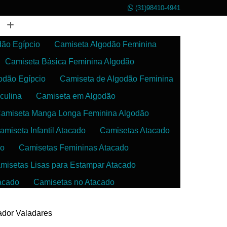
(31)98410-4941
dão Egípcio
Camiseta Algodão Feminina
Camiseta Básica Feminina Algodão
odão Egípcio
Camiseta de Algodão Feminina
culina
Camiseta em Algodão
amiseta Manga Longa Feminina Algodão
amiseta Infantil Atacado
Camisetas Atacado
do
Camisetas Femininas Atacado
misetas Lisas para Estampar Atacado
acado
Camisetas no Atacado
da
Camisetas para Estampar Atacado
ador Valadares
 Atacado
Confecção de Roupas