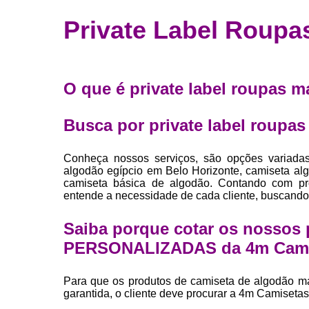
Fábrica 
Private Label Roupa
camiset
Fábrica de 
Private la
O que é private label roupas 
para roup
Private la
Busca por private label roupa
Sublimaç
Conheça nossos serviços, são opções variada
algodão egípcio em Belo Horizonte, camiseta a
camiseta básica de algodão. Contando com prof
entende a necessidade de cada cliente, buscando 
Saiba porque cotar os nosso
PERSONALIZADAS da 4m Cami
Para que os produtos de camiseta de algodão m
garantida, o cliente deve procurar a 4m Camiseta