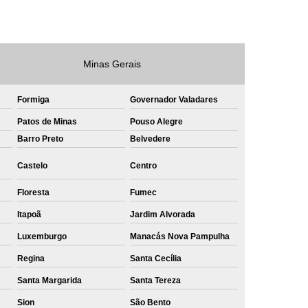
e
Private Label Roupas Masculinas Bahia
Private Label Têxtil Streetwear Rio de Janeiro
Minas Gerais
lfaiataria
Private Label Bermudas
Label Bones
Private Label Camisetas
Formiga
Governador Valadares
shirt
Private Label Confecção
Patos de Minas
Pouso Alegre
te Label de Malhas
Private Label Roupas
Barro Preto
Belvedere
amiseta
Sublimação Camiseta Algodão
Castelo
Centro
ublimação de Camisetas de Algodão
Floresta
Fumec
miseta
Sublimação em Camisetas
Itapoã
Jardim Alvorada
odão
Sublimação em Camisetas Lisas
Luxemburgo
Manacás Nova Pampulha
ublimação em Tecido de Algodão
Regina
Santa Cecília
Sublimação Total em Camisetas
Santa Margarida
Santa Tereza
Sion
São Bento