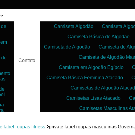
 de
Camiseta Algodão
Camiseta Algo
o
Camiseta Básica de Algodão
 em
Camiseta de Algodão
Camiseta de Alg
o
Camiseta de Algodão Mas
 de
Contato
Camiseta em Algodão Egípcio
C
mento
Camiseta Básica Feminina Atacado
C
pas
Camisetas de Algodão Ataca
de
bel
Camisetas Lisas Atacado
Ca
ia
Camisetas Masculinas At
ra
as
Camisetas no Atacado para Reven
ias
te label roupas fitness
private label roupas masculinas Govern
Camisetas para Sublimação