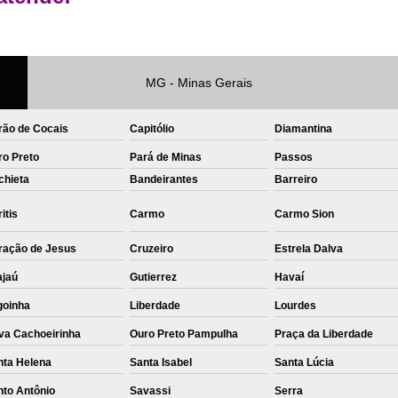
Private Label Roupas Femininas Recif
Private Label Têxtil Moda Infantil Brasília
MG - Minas Gerais
Private Label
Private Label A
Private Label Biquínis
Private 
rão de Cocais
Capitólio
Diamantina
Private Label Camisetas T-
ro Preto
Pará de Minas
Passos
Private Label de Camisetas
Priva
chieta
Bandeirantes
Barreiro
Private Label Têxtil
Sublimação C
itis
Carmo
Carmo Sion
Sublimação de Camisetas
S
ração de Jesus
Cruzeiro
Estrela Dalva
Sublimação de Estampa em Ca
ajaú
Gutierrez
Havaí
Sublimação em Camisetas de Alg
goinha
Liberdade
Lourdes
Sublimação em Tecido
S
va Cachoeirinha
Ouro Preto Pampulha
Praça da Liberdade
Sublimação para Camisetas
nta Helena
Santa Isabel
Santa Lúcia
nto Antônio
Savassi
Serra