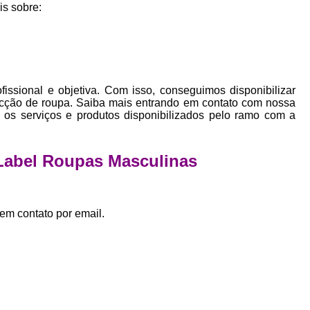
Empresa Private Label
Private D
is sobre:
Private Label para Pequenas Empr
Private Label Roupas Femini
Private Label Roupas Infantil
ssional e objetiva. Com isso, conseguimos disponibilizar
Private Label Roupas Plu
fecção de roupa. Saiba mais entrando em contato com nossa
os serviços e produtos disponibilizados pelo ramo com a
Estamparia de Camiseta Femini
Estamparia Digital de Camiset
 Label Roupas Masculinas
Estamparia Digital em Camiseta
Estamparia Digital para Camisetas de Al
em contato por email.
Estamparia em Camiseta de Algo
Estamparia Impressão Digital
Estamp
Estamparia Digital Algodão
Estamparia Digital de Camiset