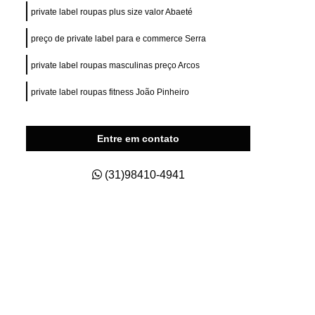
ry Fit
Private Label para e Commerce
private label roupas plus size valor Abaeté
esas
Private Label Roupas Esportivas
preço de private label para e commerce Serra
nas
Private Label Roupas Fitness
private label roupas masculinas preço Arcos
Private Label Roupas Masculinas
private label roupas fitness João Pinheiro
s Size
Roupas Private Label
na
Estamparia de Camisetas Digital
Entre em contato
a
Estamparia Digital em Camiseta
s
Estamparia Digital para Camiseta
(31)98410-4941
godão
Estamparia e Impressão em Camiseta
dão
Estamparia em Tecido de Algodão
aria Sublimação Digital
Estamparia Digital
Estamparia Digital Camisetas
as
Estamparia Digital em Algodão