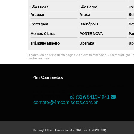
São Lucas
São Pedro
Tre
Araguari
Araxá
Bel
Contagem
Divinópolis
Go
Montes Claros
PONTE NOVA
Par
Triângulo Mineiro
Uberaba
Ub
O conteúdo do texto desta página é de direito reservado. Sua reprodução, pa
direitos autorais
.
4m Camisetas
Unidade01
Rua dos Guaranis, 3º Andar - Ce
Horizonte - MG
CEP: 30120-040
(31)98410-4941
contato@4mcamisetas.com.br
Copyright © 4m Camisetas (Lei 9610 de 19/02/1998)