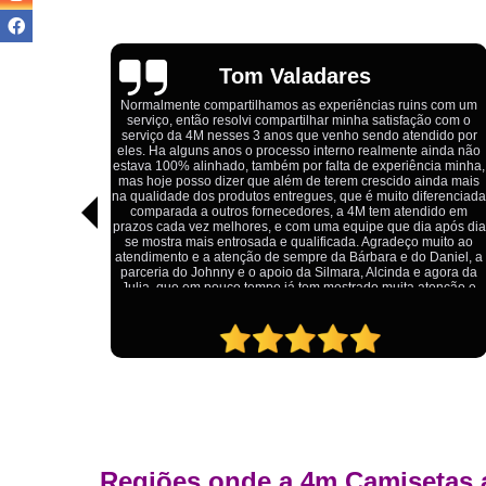
Igor Cordeiro
uins com um
fação com o
Estou extremamente satisfeito com o serviço da 4M Camiset
tendido por
Eles forneceram uniformes para a minha pizzaria, e a
te ainda não
qualidade das camisetas é excelente. O tecido é confortável
ência minha,
impressão está impecável, e o preço foi justo, especialmen
o ainda mais
considerando a alta qualidade do produto. Além disso, o
 diferenciada
atendimento foi ágil e atencioso, desde o primeiro contato a
endido em
entrega dos uniformes. Com certeza, recomendo a 4M
dia após dia
Camisetas para quem procura uniformes de qualidade e 
ço muito ao
ótimo custo-benefício.
do Daniel, a
 e agora da
a atenção e
Regiões onde a 4m Camisetas 