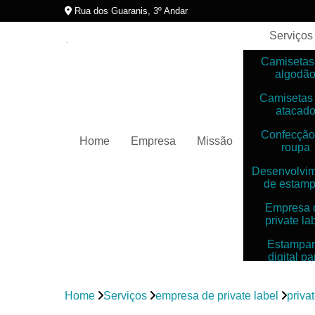
Rua dos Guaranis, 3º Andar
Serviços
Camisetas
algodã
Camisetas
atacad
Confecção
Home
Empresa
Missão
roupa
Desenvolvi
de estam
Empresa 
private la
Estampar
digital pa
camiset
Estampar
Home
Serviços
empresa de private label
priva
digitais