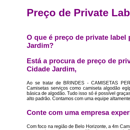
Fábrica 
Preço de Private La
camiset
Fábrica de 
Private la
O que é preço de private labe
para roup
Jardim?
Private la
Sublimaç
Está a procura de preço de pr
Cidade Jardim,
Ao se tratar de BRINDES - CAMISETAS PER
Camisetas serviços como camiseta algodão egíp
básica de algodão. Tudo isso só é possível graças
alto padrão. Contamos com uma equipe altamente 
Conte com uma empresa exper
Com foco na região de Belo Horizonte, a 4m Cami