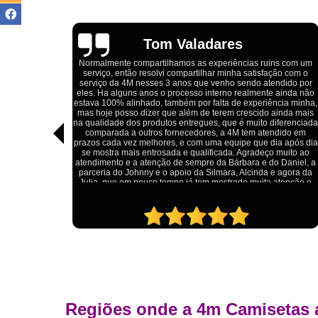
Igor Cordeiro
s com um
o com o
Estou extremamente satisfeito com o serviço da 4M Camisetas!
dido por
Eles forneceram uniformes para a minha pizzaria, e a
ainda não
qualidade das camisetas é excelente. O tecido é confortável, a
ia minha,
impressão está impecável, e o preço foi justo, especialmente
nda mais
considerando a alta qualidade do produto. Além disso, o
ferenciada
atendimento foi ágil e atencioso, desde o primeiro contato até a
ido em
entrega dos uniformes. Com certeza, recomendo a 4M
 após dia
Camisetas para quem procura uniformes de qualidade e um
uito ao
ótimo custo-benefício.
Daniel, a
agora da
tenção e
Regiões onde a 4m Camisetas 