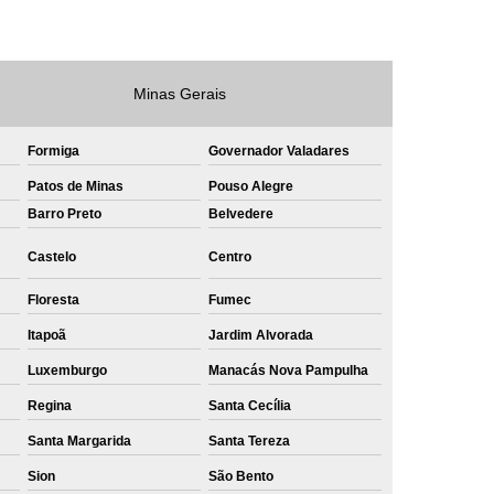
e
Private Label Roupas Masculinas Bahia
Private Label Têxtil Streetwear Rio de Janeiro
Minas Gerais
lfaiataria
Private Label Bermudas
Label Bones
Private Label Camisetas
Formiga
Governador Valadares
shirt
Private Label Confecção
Patos de Minas
Pouso Alegre
Barro Preto
Belvedere
te Label de Malhas
Private Label Roupas
amiseta
Sublimação Camiseta Algodão
Castelo
Centro
ublimação de Camisetas de Algodão
Floresta
Fumec
miseta
Sublimação em Camisetas
Itapoã
Jardim Alvorada
odão
Sublimação em Camisetas Lisas
Luxemburgo
Manacás Nova Pampulha
ublimação em Tecido de Algodão
Regina
Santa Cecília
Santa Margarida
Santa Tereza
Sublimação Total em Camisetas
Sion
São Bento