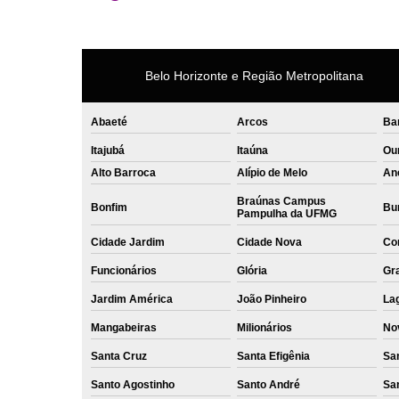
Belo Horizonte e Região Metropolitana
Abaeté
Arcos
Ba
Itajubá
Itaúna
Ou
Alto Barroca
Alípio de Melo
An
Braúnas Campus
Bonfim
Bur
Pampulha da UFMG
Cidade Jardim
Cidade Nova
Co
Funcionários
Glória
Gr
Jardim América
João Pinheiro
La
Mangabeiras
Milionários
No
Santa Cruz
Santa Efigênia
Sa
Santo Agostinho
Santo André
Sa