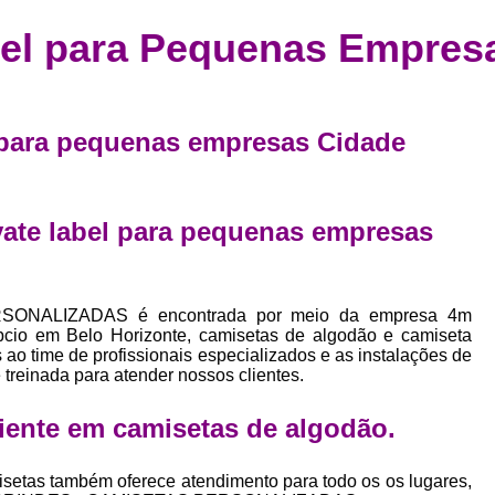
Confecção de Roupas Esportiva
de
bel para Pequenas Empres
a
Confecção de Roupas Personaliza
roupa
Confecção Roupas
Confecção Roupa
bel
Confecção Roupas Fitness
l para pequenas empresas Cidade
as
Desenvolvimento de Coleção de E
bels
Desenvolvimento de Estampa Exclusiva
ão
ivate label para pequenas empresas
Desenvolvimento d
Desenvolvimento 
SONALIZADAS é encontrada por meio da empresa 4m
Desenvolvimento de Es
cio em Belo Horizonte, camisetas de algodão e camiseta
Desenvolvimento de Es
 ao time de profissionais especializados e as instalações de
treinada para atender nossos clientes.
Desenvolvimento d
iente em
camisetas de algodão
.
Desenvolvimento de Estampas Exclus
Desenvolvimento Estampa de 
setas também oferece atendimento para todo os os lugares,