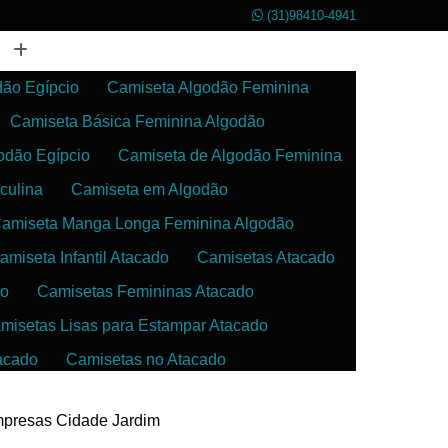
(31)98410-4941
dão Egípcio
Camiseta Algodão Feminina
Camiseta Básica Feminina Algodão
odão Egípcio
Camiseta de Algodão Feminina
culina
Camiseta em Algodão
amiseta Manga Longa Feminina Algodão
amiseta Infantil Atacado
Camisetas Atacado
do
Camisetas Femininas Atacado
misetas Lisas para Estampar Atacado
acado
Camisetas no Atacado
da
Camisetas para Estampar Atacado
empresas Cidade Jardim
 Atacado
Confecção de Roupas