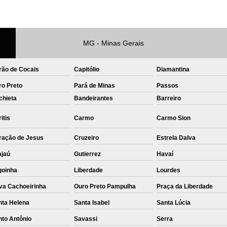
Private Label Roupas Femininas Recif
Private Label Têxtil Moda Infantil Brasília
MG - Minas Gerais
Private Label
Private Label A
Private Label Biquínis
Private 
rão de Cocais
Capitólio
Diamantina
Private Label Camisetas T-
ro Preto
Pará de Minas
Passos
chieta
Bandeirantes
Barreiro
Private Label de Camisetas
Priva
Private Label Têxtil
Sublimação C
itis
Carmo
Carmo Sion
Sublimação de Camisetas
S
ração de Jesus
Cruzeiro
Estrela Dalva
Sublimação de Estampa em Ca
ajaú
Gutierrez
Havaí
Sublimação em Camisetas de Alg
goinha
Liberdade
Lourdes
va Cachoeirinha
Ouro Preto Pampulha
Sublimação em Tecido
Praça da Liberdade
S
nta Helena
Santa Isabel
Santa Lúcia
Sublimação para Camisetas
nto Antônio
Savassi
Serra