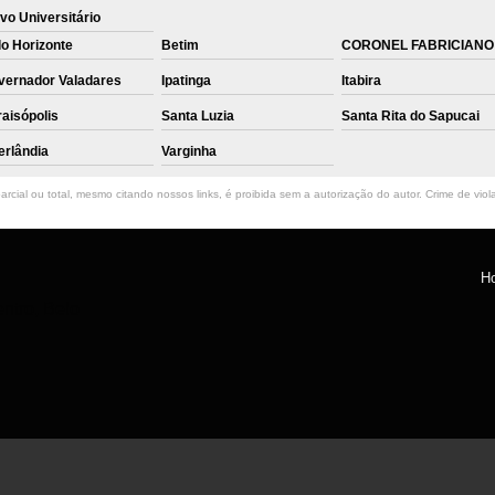
vo Universitário
o Horizonte
Betim
CORONEL FABRICIANO
vernador Valadares
Ipatinga
Itabira
aisópolis
Santa Luzia
Santa Rita do Sapucai
erlândia
Varginha
rcial ou total, mesmo citando nossos links, é proibida sem a autorização do autor. Crime de viol
H
ntro, Belo