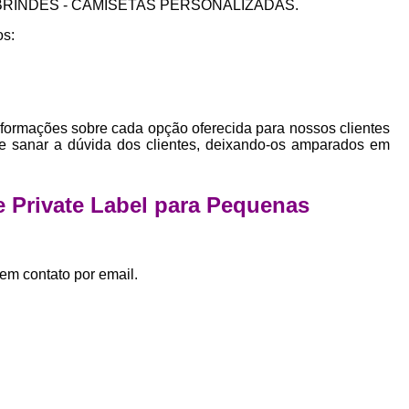
o de BRINDES - CAMISETAS PERSONALIZADAS.
Empresa Private Label
Private D
os:
Private Label para Pequenas Empr
Private Label Roupas Femini
Private Label Roupas Infantil
nformações sobre cada opção oferecida para nossos clientes
Private Label Roupas Plu
 sanar a dúvida dos clientes, deixando-os amparados em
Estamparia de Camiseta Femini
Estamparia Digital de Camiset
e Private Label para Pequenas
Estamparia Digital em Camiseta
Estamparia Digital para Camisetas de Al
em contato por email.
Estamparia em Camiseta de Algo
Estamparia Impressão Digital
Estamp
Estamparia Digital Algodão
Estamparia Digital de Camiset