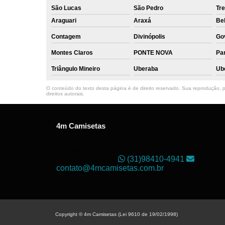
São Lucas
São Pedro
Tre
Araguari
Araxá
Bel
Contagem
Divinópolis
Go
Montes Claros
PONTE NOVA
Par
Triângulo Mineiro
Uberaba
Ub
O conteúdo do texto desta página é de direito reservado. Sua reprodução, pa
direitos autorais
.
4m Camisetas
Unidade01
Rua dos Guaranis, 3º Andar - Ce
Horizonte - MG
CEP: 30120-040
(31)98410-4941
contato@4mcamisetas.com.br
Copyright © 4m Camisetas (Lei 9610 de 19/02/1998)