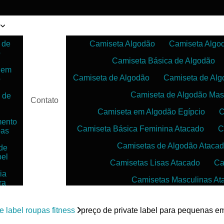
 de
Camiseta Algodão
Camiseta Algo
o
Camiseta Básica de Algodão
 em
Camiseta de Algodão
Camiseta de Alg
o
Camiseta de Algodão Mas
 de
Contato
Camiseta em Algodão Egípcio
C
mento
Camiseta Básica Feminina Atacado
C
pas
Camisetas de Algodão Ataca
de
bel
Camisetas Lisas Atacado
Ca
ia
Camisetas Masculinas At
ra
as
Camisetas no Atacado para Reven
ias
te label roupas fitness
preço de private label para pequenas 
Camisetas para Sublimação