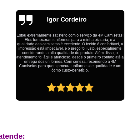
Estamparia Digital em Tecido d
Estamparia Têxtil Digital
Fabrica Cam
Emília
Fábrica Camiseta Est
Fábrica Camisetas Algodão Or
Fábrica Camisetas Estamp
Ótimo atendimento,todos muito educados, prestativos e que
colocam o cliente em primeiro lugar. Qualquer lugar tem
Fabrica Camisetas Persona
problemas,isso é fato, mas aqui na 4M tudo é resolvido com
calma e de forma que todos saem ganhando no final.
Fabrica de Camisetas Lisas
Atacado de Roupas para Revender de Fá
Fábrica Roupas Atacado
Fábrica R
Fábrica Roupas Infantil
Roup
Roupas de Fábrica Atacado
Pr
Private Label Camisetas Streetwear Goiá
Private Label Moda Fitness Mato Gros
atende:
Private Label para Roupa Minas Gerais