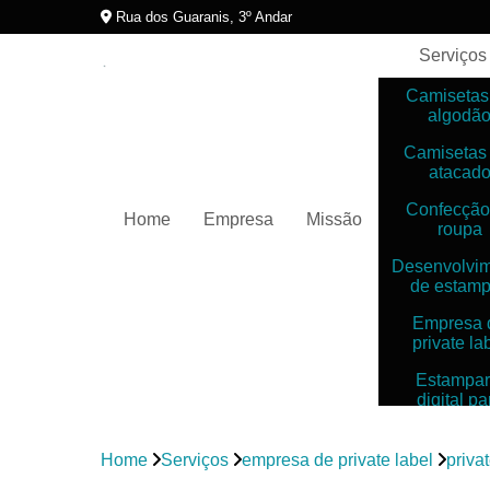
Rua dos Guaranis, 3º Andar
Serviços
Camisetas
algodã
Camisetas
atacad
Confecção
Home
Empresa
Missão
roupa
Desenvolvi
de estam
Empresa 
private la
Estampar
digital pa
camiset
Estampar
Home
Serviços
empresa de private label
priva
digitais