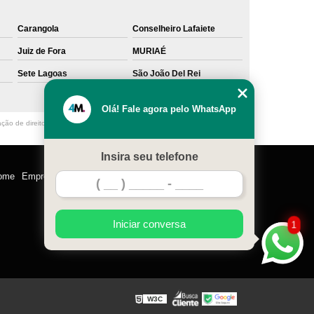
Carangola
Conselheiro Lafaiete
Juiz de Fora
MURIAÉ
Sete Lagoas
São João Del Rei
Olá! Fale agora pelo WhatsApp
ação de direito autoral – artigo 184 do Código Penal –
Lei 9610/98 - Lei de
Insira seu telefone
ome
Empresa
Missão
Serviços
Contato
Mapa do site
Iniciar conversa
1
W3C