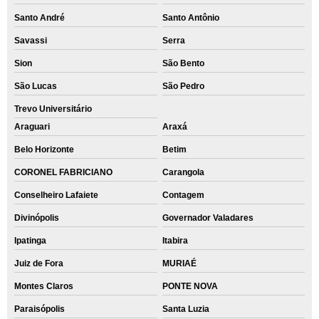
Santo André
Santo Antônio
Savassi
Serra
Sion
São Bento
São Lucas
São Pedro
Trevo Universitário
Araguari
Araxá
Belo Horizonte
Betim
CORONEL FABRICIANO
Carangola
Conselheiro Lafaiete
Contagem
Divinópolis
Governador Valadares
Ipatinga
Itabira
Juiz de Fora
MURIAÉ
Montes Claros
PONTE NOVA
Paraisópolis
Santa Luzia