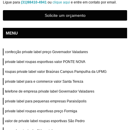
Ligue para
(31)98410-4941
ou
clique aqui
e entre em contato por email.
Solicite um orçamento
MENU
confecção private label preço Governador Valadares
private label roupas esportivas valor PONTE NOVA
roupas private label valor Braúnas Campus Pampulha da UFMG
private label para e commerce valor Santa Tereza
telefone de empresa private label Governador Valadares
private label para pequenas empresas Paraisópolis
private label roupas esportivas preço Formiga
valor de private label roupas esportivas São Pedro