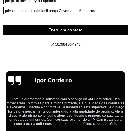
preço de private dry fit Lagoinha
private label roupas infantil preço Governador Valadares
Entre em contato
(31)98410-4941
Emília
s
etas
Ótimo atendimento,todos muito educados, prestativos e que coloc
reço
cliente em primeiro lugar. Qualquer lugar tem problemas,isso é fato
lém
aqui na 4M tudo é resolvido com calma e de forma que todos sa
é a
ganhando no final.
ra