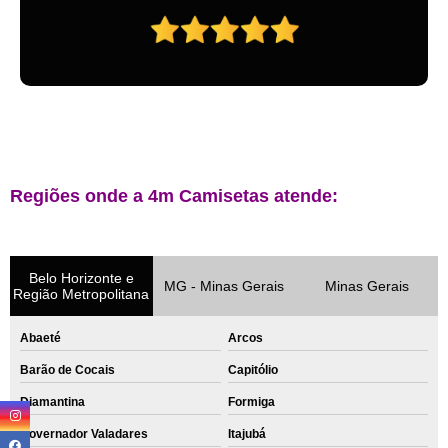
Regiões onde a 4m Camisetas atende:
Belo Horizonte e
MG - Minas Gerais
Minas Gerais
Região Metropolitana
Abaeté
Arcos
Barão de Cocais
Capitólio
Diamantina
Formiga
Governador Valadares
Itajubá