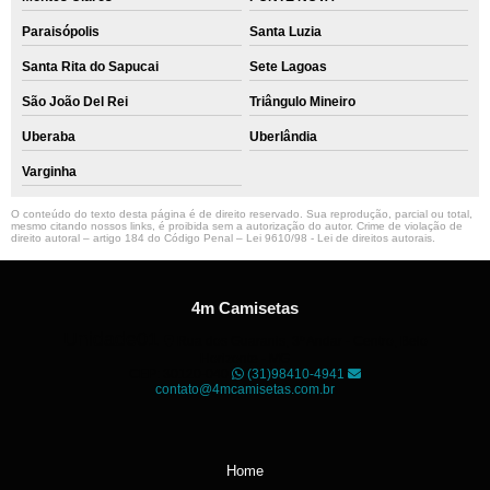
Paraisópolis
Santa Luzia
Santa Rita do Sapucai
Sete Lagoas
São João Del Rei
Triângulo Mineiro
Uberaba
Uberlândia
Varginha
O conteúdo do texto desta página é de direito reservado. Sua reprodução, parcial ou total,
mesmo citando nossos links, é proibida sem a autorização do autor. Crime de violação de
direito autoral – artigo 184 do Código Penal –
Lei 9610/98 - Lei de direitos autorais
.
4m Camisetas
Unidade01
Rua dos Guaranis, 3º Andar - Centro, Belo
Horizonte - MG
CEP: 30120-040
(31)98410-4941
contato@4mcamisetas.com.br
Home