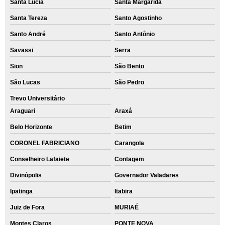
Santa Lúcia
Santa Margarida
Santa Tereza
Santo Agostinho
Santo André
Santo Antônio
Savassi
Serra
Sion
São Bento
São Lucas
São Pedro
Trevo Universitário
Araguari
Araxá
Belo Horizonte
Betim
CORONEL FABRICIANO
Carangola
Conselheiro Lafaiete
Contagem
Divinópolis
Governador Valadares
Ipatinga
Itabira
Juiz de Fora
MURIAÉ
Montes Claros
PONTE NOVA