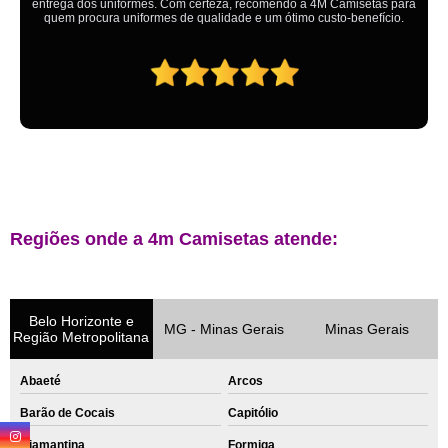
Regiões onde a 4m Camisetas atende:
Belo Horizonte e
MG - Minas Gerais
Minas Gerais
Região Metropolitana
Abaeté
Arcos
Barão de Cocais
Capitólio
Diamantina
Formiga