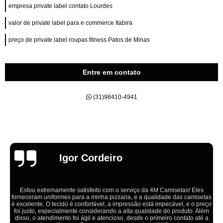
empresa private label contato Lourdes
valor de private label para e commerce Itabira
preço de private label roupas fitness Patos de Minas
Entre em contato
(31)98410-4941
Emília
Ótimo atendimento,todos muito educados, prestativos e que colocam o
cliente em primeiro lugar. Qualquer lugar tem problemas,isso é fato, mas
aqui na 4M tudo é resolvido com calma e de forma que todos saem
ganhando no final.