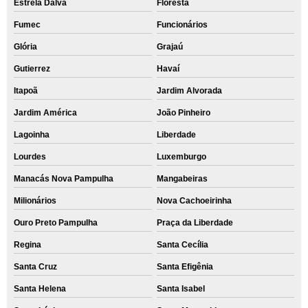
Estrela Dalva
Floresta
Fumec
Funcionários
Glória
Grajaú
Gutierrez
Havaí
Itapoã
Jardim Alvorada
Jardim América
João Pinheiro
Lagoinha
Liberdade
Lourdes
Luxemburgo
Manacás Nova Pampulha
Mangabeiras
Milionários
Nova Cachoeirinha
Ouro Preto Pampulha
Praça da Liberdade
Regina
Santa Cecília
Santa Cruz
Santa Efigênia
Santa Helena
Santa Isabel