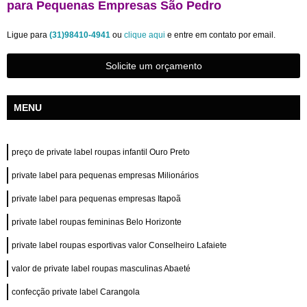
para Pequenas Empresas São Pedro
Ligue para
(31)98410-4941
ou
clique aqui
e entre em contato por email.
Solicite um orçamento
MENU
preço de private label roupas infantil Ouro Preto
private label para pequenas empresas Milionários
private label para pequenas empresas Itapoã
private label roupas femininas Belo Horizonte
private label roupas esportivas valor Conselheiro Lafaiete
valor de private label roupas masculinas Abaeté
confecção private label Carangola