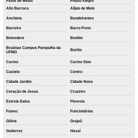
Patos de Minas
Pouso Alegre
Alto Barroca
Alípio de Melo
Anchieta
Bandeirantes
Barreiro
Barro Preto
Belvedere
Bonfim
Braúnas Campus Pampulha da
Buritis
UFMG
Carmo
Carmo Sion
Castelo
Centro
Cidade Jardim
Cidade Nova
Coração de Jesus
Cruzeiro
Estrela Dalva
Floresta
Fumec
Funcionários
Glória
Grajaú
Gutierrez
Havaí