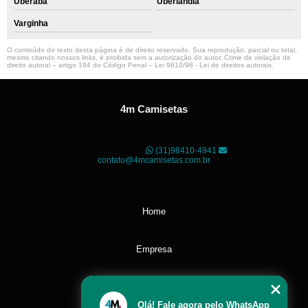
Uberaba
Uberlândia
Varginha
O conteúdo do texto desta página é de direito reservado. Sua reprodução, parcial ou total,
mesmo citando nossos links, é proibida sem a autorização do autor. Crime de violação de
direito autoral – artigo 184 do Código Penal –
Lei 9610/98 - Lei de direitos autorais
.
4m Camisetas
Unidade01
Rua dos Guaranis, 3º Andar - Centro, Belo
Horizonte - MG
CEP: 30120-040
(31)98410-4941
contato@4mcamisetas.com.br
Home
Empresa
Missão
Olá! Fale agora pelo WhatsApp