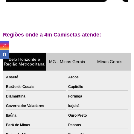
Regiões onde a 4m Camisetas atende:
Belo Horizonte e
MG - Minas Gerais
Minas Gerais
Região Metropolitana
Abaeté
Arcos
Barão de Cocais
Capitólio
Diamantina
Formiga
Governador Valadares
Itajubá
Itaúna
Ouro Preto
Pará de Minas
Passos