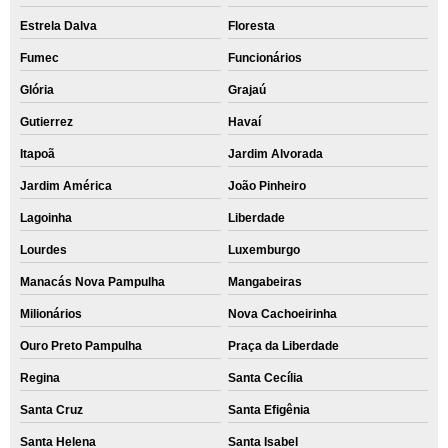
Estrela Dalva
Floresta
Fumec
Funcionários
Glória
Grajaú
Gutierrez
Havaí
Itapoã
Jardim Alvorada
Jardim América
João Pinheiro
Lagoinha
Liberdade
Lourdes
Luxemburgo
Manacás Nova Pampulha
Mangabeiras
Milionários
Nova Cachoeirinha
Ouro Preto Pampulha
Praça da Liberdade
Regina
Santa Cecília
Santa Cruz
Santa Efigênia
Santa Helena
Santa Isabel