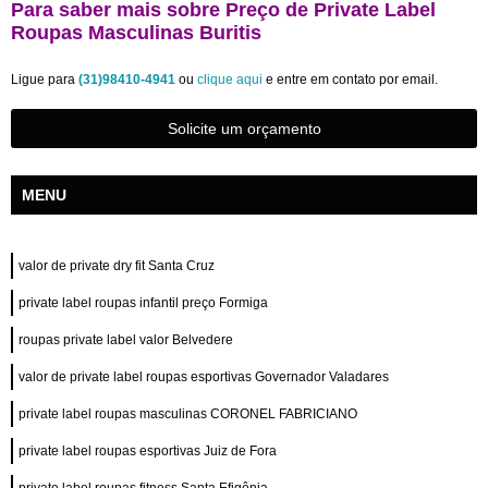
Para saber mais sobre Preço de Private Label
Roupas Masculinas Buritis
Ligue para
(31)98410-4941
ou
clique aqui
e entre em contato por email.
Solicite um orçamento
MENU
valor de private dry fit Santa Cruz
private label roupas infantil preço Formiga
roupas private label valor Belvedere
valor de private label roupas esportivas Governador Valadares
private label roupas masculinas CORONEL FABRICIANO
private label roupas esportivas Juiz de Fora