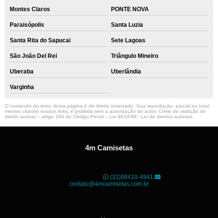
Montes Claros
PONTE NOVA
Paraisópolis
Santa Luzia
Santa Rita do Sapucai
Sete Lagoas
São João Del Rei
Triângulo Mineiro
Uberaba
Uberlândia
Varginha
O conteúdo do texto desta página é de direito reservado. Sua reprodução, parcial ou total,
mesmo citando nossos links, é proibida sem a autorização do autor. Crime de violação de
direito autoral – artigo 184 do Código Penal –
Lei 9610/98 - Lei de direitos autorais
.
4m Camisetas
Unidade01
Rua dos Guaranis, 3º Andar - Centro, Belo
Horizonte - MG
CEP: 30120-040
(31)98410-4941
contato@4mcamisetas.com.br