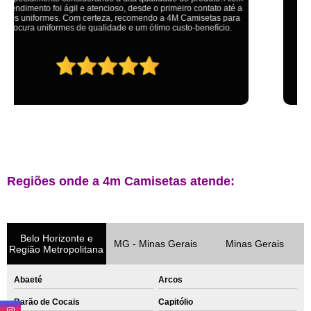
aqui na 4M tudo é resolvido com calma e de forma que todos saem
ganhando no final.
Regiões onde a 4m Camisetas atende:
Belo Horizonte e
MG - Minas Gerais
Minas Gerais
Região Metropolitana
Abaeté
Arcos
Barão de Cocais
Capitólio