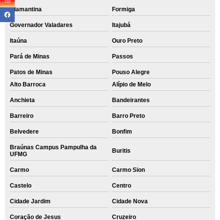
Diamantina
Formiga
Governador Valadares
Itajubá
Itaúna
Ouro Preto
Pará de Minas
Passos
Patos de Minas
Pouso Alegre
Alto Barroca
Alípio de Melo
Anchieta
Bandeirantes
Barreiro
Barro Preto
Belvedere
Bonfim
Braúnas Campus Pampulha da
Buritis
UFMG
Carmo
Carmo Sion
Castelo
Centro
Cidade Jardim
Cidade Nova
Coração de Jesus
Cruzeiro