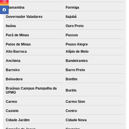
Diamantina
Formiga
Governador Valadares
Itajubá
Itaúna
Ouro Preto
Pará de Minas
Passos
Patos de Minas
Pouso Alegre
Alto Barroca
Alípio de Melo
Anchieta
Bandeirantes
Barreiro
Barro Preto
Belvedere
Bonfim
Braúnas Campus Pampulha da
Buritis
UFMG
Carmo
Carmo Sion
Castelo
Centro
Cidade Jardim
Cidade Nova