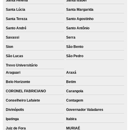
Santa Helena
Santa Isabel
Santa Lúcia
Santa Margarida
Santa Tereza
Santo Agostinho
Santo André
Santo Antônio
Savassi
Serra
Sion
São Bento
São Lucas
São Pedro
Trevo Universitário
Araguari
Araxá
Belo Horizonte
Betim
CORONEL FABRICIANO
Carangola
Conselheiro Lafaiete
Contagem
Divinópolis
Governador Valadares
Ipatinga
Itabira
Juiz de Fora
MURIAÉ