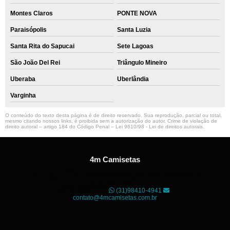
Montes Claros
PONTE NOVA
Paraisópolis
Santa Luzia
Santa Rita do Sapucai
Sete Lagoas
São João Del Rei
Triângulo Mineiro
Uberaba
Uberlândia
Varginha
O conteúdo do texto desta página é de direito reservado. Sua reprodução, parcial ou total,
mesmo citando nossos links, é proibida sem a autorização do autor. Crime de violação de
direito autoral – artigo 184 do Código Penal –
Lei 9610/98 - Lei de direitos autorais
.
4m Camisetas
Unidade01
Rua dos Guaranis, 3º Andar - Centro, Belo
Horizonte - MG
CEP: 30120-040
(31)98410-4941
contato@4mcamisetas.com.br