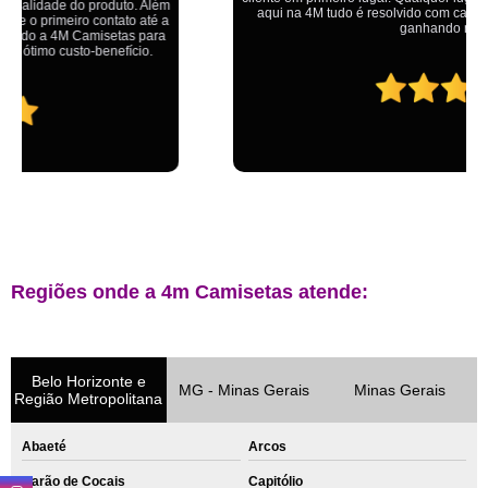
aqui na 4M tudo é resolvido com calma e de forma que todos saem
ganhando no final.
Regiões onde a 4m Camisetas atende:
Belo Horizonte e
MG - Minas Gerais
Minas Gerais
Região Metropolitana
Abaeté
Arcos
Barão de Cocais
Capitólio