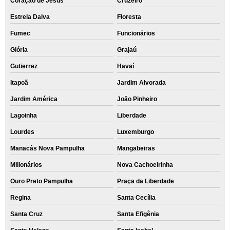
Coração de Jesus
Cruzeiro
Estrela Dalva
Floresta
Fumec
Funcionários
Glória
Grajaú
Gutierrez
Havaí
Itapoã
Jardim Alvorada
Jardim América
João Pinheiro
Lagoinha
Liberdade
Lourdes
Luxemburgo
Manacás Nova Pampulha
Mangabeiras
Milionários
Nova Cachoeirinha
Ouro Preto Pampulha
Praça da Liberdade
Regina
Santa Cecília
Santa Cruz
Santa Efigênia