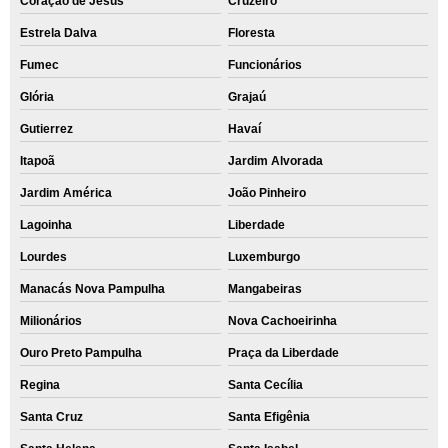
Coração de Jesus
Cruzeiro
Estrela Dalva
Floresta
Fumec
Funcionários
Glória
Grajaú
Gutierrez
Havaí
Itapoã
Jardim Alvorada
Jardim América
João Pinheiro
Lagoinha
Liberdade
Lourdes
Luxemburgo
Manacás Nova Pampulha
Mangabeiras
Milionários
Nova Cachoeirinha
Ouro Preto Pampulha
Praça da Liberdade
Regina
Santa Cecília
Santa Cruz
Santa Efigênia