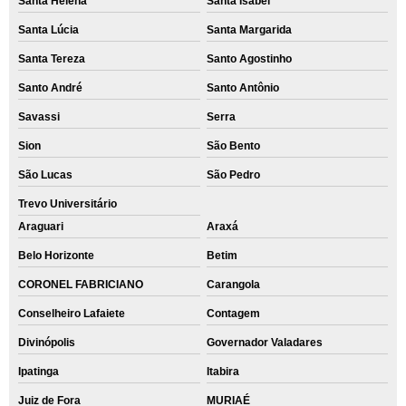
Santa Helena
Santa Isabel
Santa Lúcia
Santa Margarida
Santa Tereza
Santo Agostinho
Santo André
Santo Antônio
Savassi
Serra
Sion
São Bento
São Lucas
São Pedro
Trevo Universitário
Araguari
Araxá
Belo Horizonte
Betim
CORONEL FABRICIANO
Carangola
Conselheiro Lafaiete
Contagem
Divinópolis
Governador Valadares
Ipatinga
Itabira
Juiz de Fora
MURIAÉ