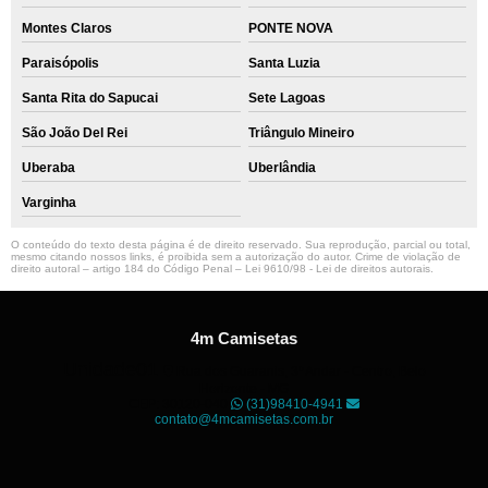
Montes Claros
PONTE NOVA
Paraisópolis
Santa Luzia
Santa Rita do Sapucai
Sete Lagoas
São João Del Rei
Triângulo Mineiro
Uberaba
Uberlândia
Varginha
O conteúdo do texto desta página é de direito reservado. Sua reprodução, parcial ou total,
mesmo citando nossos links, é proibida sem a autorização do autor. Crime de violação de
direito autoral – artigo 184 do Código Penal –
Lei 9610/98 - Lei de direitos autorais
.
4m Camisetas
Unidade01
Rua dos Guaranis, 3º Andar - Centro, Belo
Horizonte - MG
CEP: 30120-040
(31)98410-4941
contato@4mcamisetas.com.br