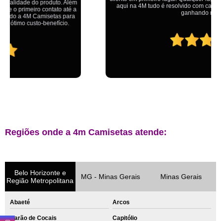
aqui na 4M tudo é resolvido com calma e de forma que todos saem
ganhando no final.
Regiões onde a 4m Camisetas atende:
Belo Horizonte e
MG - Minas Gerais
Minas Gerais
Região Metropolitana
Abaeté
Arcos
Barão de Cocais
Capitólio