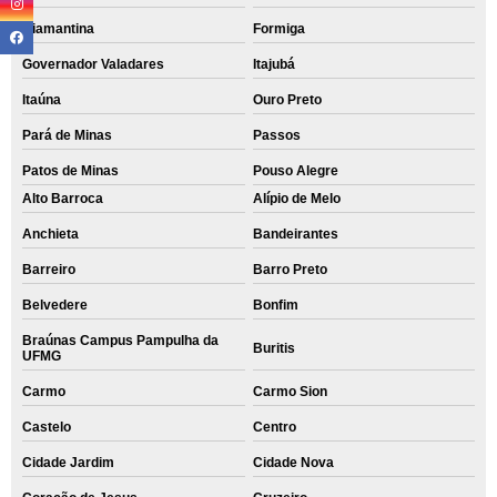
Diamantina
Formiga
Governador Valadares
Itajubá
Itaúna
Ouro Preto
Pará de Minas
Passos
Patos de Minas
Pouso Alegre
Alto Barroca
Alípio de Melo
Anchieta
Bandeirantes
Barreiro
Barro Preto
Belvedere
Bonfim
Braúnas Campus Pampulha da
Buritis
UFMG
Carmo
Carmo Sion
Castelo
Centro
Cidade Jardim
Cidade Nova