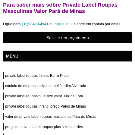
Para saber mais sobre Private Label Roupas
Masculinas Valor Pará de Minas
Ligue para
(31)98410-4941
ou
clique aqui
e entre em contato por email.
Solicite um orçamento
MENU
private label roupas fitness Barro Preto
contato de empresa private label Jardim Alvorada
private label roupas plus size valor Juiz de Fora
private label roupas infantil preço Patos de Minas
valor de private label roupas masculinas Pará de Minas
preço de private label roupas plus size Lourdes