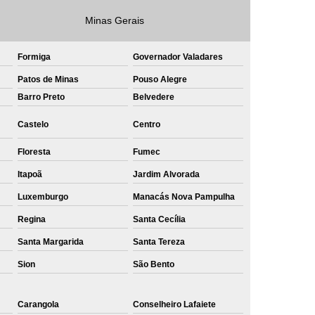
e
Private Label Roupas Masculinas Bahia
Minas Gerais
Private Label Têxtil Streetwear Rio de Janeiro
Formiga
Governador Valadares
lfaiataria
Private Label Bermudas
Patos de Minas
Pouso Alegre
Label Bones
Private Label Camisetas
Barro Preto
Belvedere
shirt
Private Label Confecção
Castelo
Centro
te Label de Malhas
Private Label Roupas
Floresta
Fumec
amiseta
Sublimação Camiseta Algodão
Itapoã
Jardim Alvorada
ublimação de Camisetas de Algodão
Luxemburgo
Manacás Nova Pampulha
miseta
Sublimação em Camisetas
Regina
Santa Cecília
odão
Sublimação em Camisetas Lisas
Santa Margarida
Santa Tereza
ublimação em Tecido de Algodão
Sion
São Bento
Sublimação Total em Camisetas
Carangola
Conselheiro Lafaiete