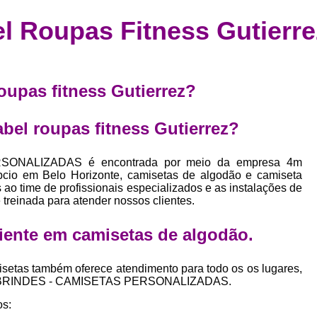
Confecção de Roupas Esportiva
de
el Roupas Fitness Gutierre
a
Confecção de Roupas Personaliza
roupa
Confecção Roupas
Confecção Roupa
bel
Confecção Roupas Fitness
roupas fitness Gutierrez?
as
Desenvolvimento de Coleção de E
bels
abel roupas fitness Gutierrez?
Desenvolvimento de Estampa Exclusiva
ão
Desenvolvimento d
SONALIZADAS é encontrada por meio da empresa 4m
cio em Belo Horizonte, camisetas de algodão e camiseta
Desenvolvimento 
 ao time de profissionais especializados e as instalações de
treinada para atender nossos clientes.
Desenvolvimento de Es
Desenvolvimento de Es
iente em
camisetas de algodão
.
Desenvolvimento d
setas também oferece atendimento para todo os os lugares,
Desenvolvimento de Estampas Exclus
o de BRINDES - CAMISETAS PERSONALIZADAS.
Desenvolvimento Estampa de 
os: