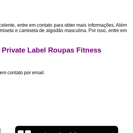
Empresa Private Label
Private D
Private Label para Pequenas Empr
Private Label Roupas Femini
elente, entre em contato para obter mais informações. Além
amiseta e camiseta de algodão masculina. Por isso, entre em
Private Label Roupas Infantil
Private Label Roupas Plu
 Private Label Roupas Fitness
Estamparia de Camiseta Femini
Estamparia Digital de Camiset
em contato por email.
Estamparia Digital em Camiseta
Estamparia Digital para Camisetas de Al
Estamparia em Camiseta de Algo
Estamparia Impressão Digital
Estamp
Estamparia Digital Algodão
Estamparia Digital de Camiset