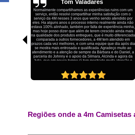
Igor Cordeiro
s com um
o com o
Estou extremamente satisfeito com o serviço da 4M Camisetas!
dido por
Eles forneceram uniformes para a minha pizzaria, e a
ainda não
qualidade das camisetas é excelente. O tecido é confortável, a
ia minha,
impressão está impecável, e o preço foi justo, especialmente
nda mais
considerando a alta qualidade do produto. Além disso, o
ferenciada
atendimento foi ágil e atencioso, desde o primeiro contato até a
ido em
entrega dos uniformes. Com certeza, recomendo a 4M
 após dia
Camisetas para quem procura uniformes de qualidade e um
uito ao
ótimo custo-benefício.
Daniel, a
agora da
tenção e
Regiões onde a 4m Camisetas 