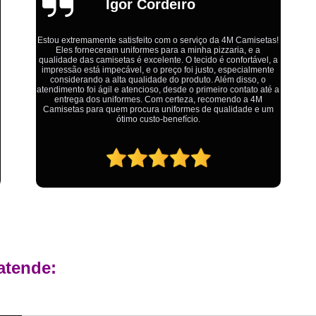
Estamparia Digital em Tecido d
Emília
Estamparia Têxtil Digital
Fabrica Cam
Fábrica Camiseta Est
Ótimo atendimento,todos muito educados, prestativos e que
Fábrica Camisetas Algodão Or
colocam o cliente em primeiro lugar. Qualquer lugar tem
problemas,isso é fato, mas aqui na 4M tudo é resolvido com
calma e de forma que todos saem ganhando no final.
Fábrica Camisetas Estamp
Fabrica Camisetas Persona
Fabrica de Camisetas Lisas
Atacado de Roupas para Revender de Fá
Fábrica Roupas Atacado
Fábrica R
Fábrica Roupas Infantil
Roup
Roupas de Fábrica Atacado
Pr
atende:
Private Label Camisetas Streetwear Goiá
Private Label Moda Fitness Mato Gros
Private Label para Roupa Minas Gerais