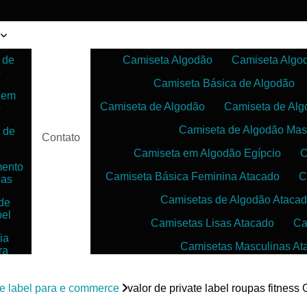
 de
Camiseta Algodão
Camiseta Algo
o
Camiseta Básica de Algodão
 em
Camiseta de Algodão
Camiseta de Alg
o
Camiseta de Algodão Mas
 de
Contato
Camiseta em Algodão Egípcio
C
mento
Camiseta Básica Feminina Atacado
C
pas
Camisetas de Algodão Ataca
de
bel
Camisetas Lisas Atacado
Ca
ia
Camisetas Masculinas At
ra
as
Camisetas no Atacado para Reven
ias
te label para e commerce
valor de private label roupas fitness 
Camisetas para Sublimação