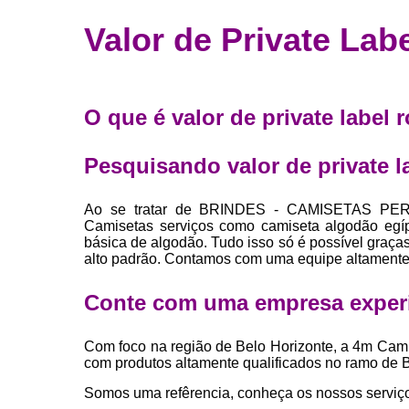
Fábrica 
Valor de Private Lab
camiset
Fábrica de 
Private la
O que é valor de private label 
para roup
Private la
Pesquisando valor de private l
Sublimaç
Ao se tratar de BRINDES - CAMISETAS PER
Camisetas serviços como camiseta algodão egíp
básica de algodão. Tudo isso só é possível graças
alto padrão. Contamos com uma equipe altamente 
Conte com uma empresa exper
Com foco na região de Belo Horizonte, a 4m Cami
com produtos altamente qualificados no ram
Somos uma refêrencia, conheça os nossos serviç