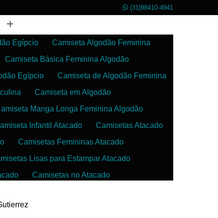
(31)98410-4941
dão Egípcio
Camiseta Algodão Feminina
Camiseta Básica Feminina Algodão
odão Egípcio
Camiseta de Algodão Feminina
culina
Camiseta em Algodão
amiseta Manga Longa Feminina Algodão
amiseta Infantil Atacado
Camisetas Atacado
do
Camisetas Femininas Atacado
misetas Lisas para Estampar Atacado
acado
Camisetas no Atacado
da
Camisetas para Estampar Atacado
Gutierrez
 Atacado
Confecção de Roupas