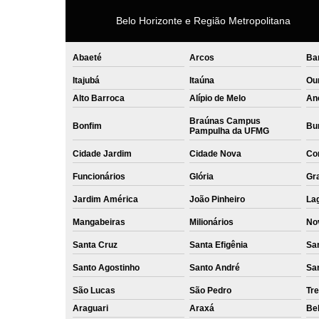
Belo Horizonte e Região Metropolitana
Abaeté
Arcos
Ba
Itajubá
Itaúna
Ou
Alto Barroca
Alípio de Melo
An
Braúnas Campus
Bonfim
Bur
Pampulha da UFMG
Cidade Jardim
Cidade Nova
Co
Funcionários
Glória
Gr
Jardim América
João Pinheiro
La
Mangabeiras
Milionários
No
Santa Cruz
Santa Efigênia
Sa
Santo Agostinho
Santo André
Sa
São Lucas
São Pedro
Tre
Araguari
Araxá
Bel