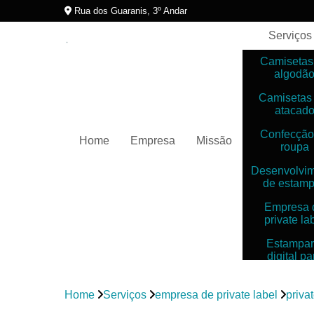
Rua dos Guaranis, 3º Andar
Serviços
Camisetas
algodã
Camisetas
atacad
Confecção
Home
Empresa
Missão
roupa
Desenvolvi
de estam
Empresa 
private la
Estampar
digital pa
camiset
Estampar
Home
Serviços
empresa de private label
priva
digitais