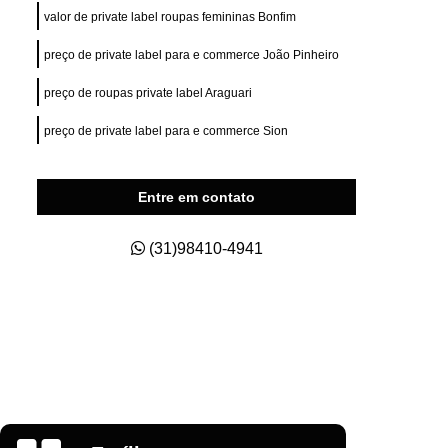
ry Fit
Private Label para e Commerce
valor de private label roupas femininas Bonfim
esas
Private Label Roupas Esportivas
preço de private label para e commerce João Pinheiro
nas
Private Label Roupas Fitness
preço de roupas private label Araguari
Private Label Roupas Masculinas
preço de private label para e commerce Sion
s Size
Roupas Private Label
na
Estamparia de Camisetas Digital
Entre em contato
a
Estamparia Digital em Camiseta
s
Estamparia Digital para Camiseta
(31)98410-4941
godão
Estamparia e Impressão em Camiseta
dão
Estamparia em Tecido de Algodão
aria Sublimação Digital
Estamparia Digital
Estamparia Digital Camisetas
as
Estamparia Digital em Algodão
Glauber