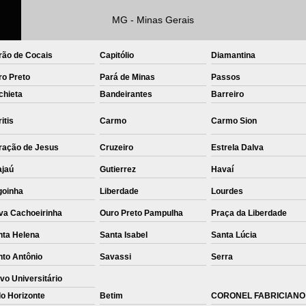
MG - Minas Gerais
Private Label Roupas Femininas Recif
Private Label Têxtil Moda Infantil Brasília
rão de Cocais
Capitólio
Diamantina
Private Label
Private Label A
ro Preto
Pará de Minas
Passos
Private Label Biquínis
Private 
chieta
Bandeirantes
Barreiro
Private Label Camisetas T-
itis
Carmo
Carmo Sion
Private Label de Camisetas
Priva
ração de Jesus
Cruzeiro
Estrela Dalva
Private Label Têxtil
Sublimação C
ajaú
Gutierrez
Havaí
Sublimação de Camisetas
S
goinha
Liberdade
Lourdes
Sublimação de Estampa em Ca
va Cachoeirinha
Ouro Preto Pampulha
Praça da Liberdade
Sublimação em Camisetas de Alg
nta Helena
Santa Isabel
Santa Lúcia
Sublimação em Tecido
S
nto Antônio
Savassi
Serra
Sublimação para Camisetas
vo Universitário
o Horizonte
Betim
CORONEL FABRICIANO