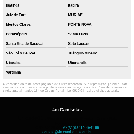
Ipatinga
Itabira
Juiz de Fora
MURIAÉ
Montes Claros
PONTE NOVA
Paraisópolis
Santa Luzia
Santa Rita do Sapucai
Sete Lagoas
São João Del Rei
Triângulo Mineiro
Uberaba
Uberlândia
Varginha
O conteúdo do texto desta página é de direito reservado. Sua reprodução, parcial ou total,
mesmo citando nossos links, é proibida sem a autorização do autor. Crime de violação de
direito autoral – artigo 184 do Código Penal –
Lei 9610/98 - Lei de direitos autorais
.
4m Camisetas
Unidade01
Rua dos Guaranis, 3º Andar - Centro, Belo
Horizonte - MG
CEP: 30120-040
(31)98410-4941
contato@4mcamisetas.com.br