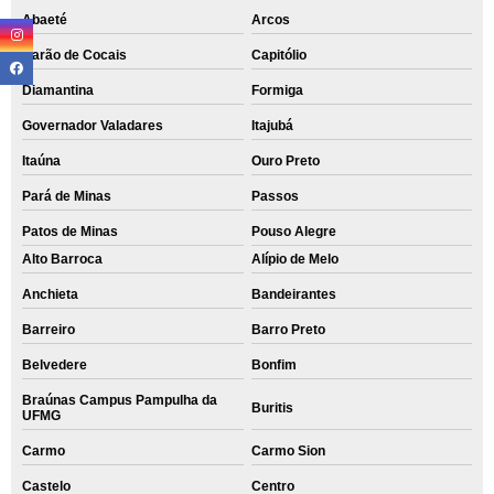
Abaeté
Arcos
Barão de Cocais
Capitólio
Diamantina
Formiga
Governador Valadares
Itajubá
Itaúna
Ouro Preto
Pará de Minas
Passos
Patos de Minas
Pouso Alegre
Alto Barroca
Alípio de Melo
Anchieta
Bandeirantes
Barreiro
Barro Preto
Belvedere
Bonfim
Braúnas Campus Pampulha da
Buritis
UFMG
Carmo
Carmo Sion
Castelo
Centro