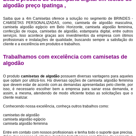
algodão preço Ipatinga ,
Saiba que a 4m Camisetas oferece a solução no segmento de BRINDES -
CAMISETAS PERSONALIZADAS, como, camiseta de algodão masculina,
camiseta algodão egípcio em Belo Horizonte, camiseta algodão feminina,
confecção de roupa, camisetas de algodão, estamparia digital, entre outros
serviços. Isso acontece graças aos investimentos da empresa com ótimos
profissionais e instalações de qualidade, buscando sempre a satisfação do
cliente e a excelência em produtos e trabalhos.
Trabalhamos com excelência com camisetas de
algodão
O produto
camisetas de algodão
possuem diversas vantagens para aqueles
que optam por utilizá-los. Há diversas opções de camiseta algodão feminina
que devem estar de acordo com as demandas apresentadas pelo cliente, por
isso, é necessario escolher bem a empresa para sanar essa demanda, e
assim, a mesma, atendendo de modo eficiente todas as solicitações que o
cliente realizar.
Conhecendo nossa excelência, conheça outros trabalhos como:
camisetas de algodão
camiseta algodão egípcio
camiseta algodão feminina
Entre em contato com nossos profissionais e tenha todo o suporte que precisa.