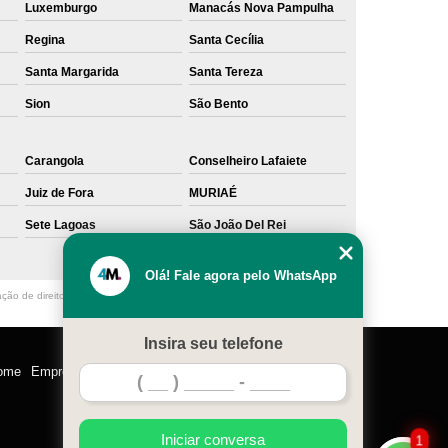
Luxemburgo
Manacás Nova Pampulha
Regina
Santa Cecília
Santa Margarida
Santa Tereza
Sion
São Bento
Carangola
Conselheiro Lafaiete
Juiz de Fora
MURIAÉ
Sete Lagoas
São João Del Rei
Olá! Fale agora pelo WhatsApp
ação de direito autoral – artigo 184 do Código Penal –
Lei 9610/98 - Lei de
Insira seu telefone
ome
Empresa
Missão
Serviços
Contato
Mapa do site
Iniciar conversa
1