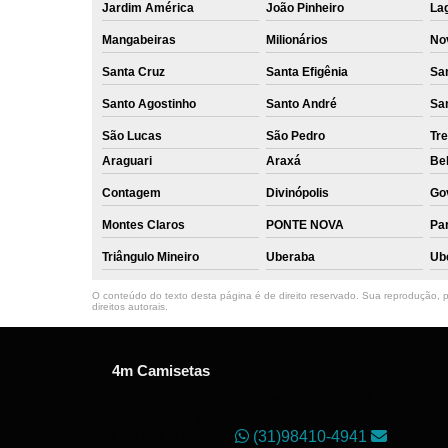
Jardim América
João Pinheiro
La
Mangabeiras
Milionários
No
Santa Cruz
Santa Efigênia
Sa
Santo Agostinho
Santo André
Sa
São Lucas
São Pedro
Tre
Araguari
Araxá
Bel
Contagem
Divinópolis
Go
Montes Claros
PONTE NOVA
Par
Triângulo Mineiro
Uberaba
Ub
O conteúdo do texto desta página é de direito reservado. Sua reprodução, pa
direitos autorais
.
4m Camisetas
Unidade01
Rua dos Guaranis, 3º Andar - Ce
Horizonte - MG
CEP: 30120-040
(31)98410-4941