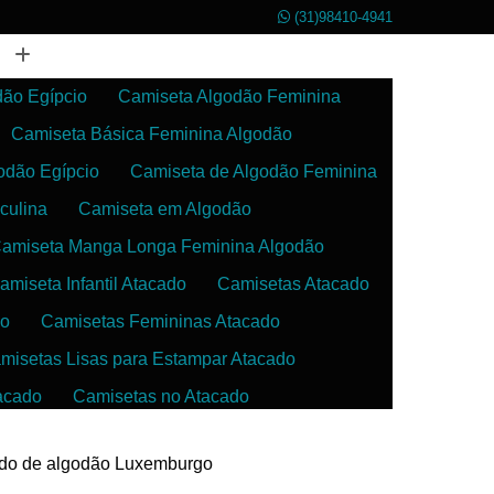
(31)98410-4941
dão Egípcio
Camiseta Algodão Feminina
Camiseta Básica Feminina Algodão
odão Egípcio
Camiseta de Algodão Feminina
culina
Camiseta em Algodão
amiseta Manga Longa Feminina Algodão
amiseta Infantil Atacado
Camisetas Atacado
do
Camisetas Femininas Atacado
misetas Lisas para Estampar Atacado
acado
Camisetas no Atacado
da
Camisetas para Estampar Atacado
cido de algodão Luxemburgo
 Atacado
Confecção de Roupas