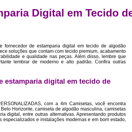
Confecção de Roupas Esportiva
de
paria Digital em Tecido d
a
Confecção de Roupas Personaliza
roupa
Confecção Roupas
Confecção Roupa
bel
Confecção Roupas Fitness
as
Desenvolvimento de Coleção de E
de fornecedor de estamparia digital em tecido de algodão
bels
rece soluções que contam com tecido premium, acabamento
Desenvolvimento de Estampa Exclusiva
urabilidade e qualidade nas peças. Além disso, lembre que
ão
rtante lembrar de moderno e alto padrão. Confira outras
Desenvolvimento d
Desenvolvimento 
 estamparia digital em tecido de
Desenvolvimento de Es
Desenvolvimento de Es
ERSONALIZADAS, com a 4m Camisetas, você encontra
Desenvolvimento d
 Belo Horizonte, camiseta de algodão masculina, camisetas
a digital, entre outras alternativas. Apresentando produtos
Desenvolvimento de Estampas Exclus
is especializados e instalações modernas e em bom estado,
Desenvolvimento Estampa de 