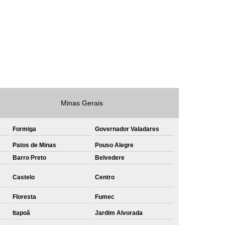
e
Private Label Roupas Masculinas Bahia
Private Label Têxtil Streetwear Rio de Janeiro
lfaiataria
Private Label Bermudas
Label Bones
Private Label Camisetas
shirt
Private Label Confecção
te Label de Malhas
Private Label Roupas
Minas Gerais
amiseta
Sublimação Camiseta Algodão
Formiga
Governador Valadares
ublimação de Camisetas de Algodão
Patos de Minas
Pouso Alegre
miseta
Sublimação em Camisetas
Barro Preto
Belvedere
odão
Sublimação em Camisetas Lisas
Castelo
Centro
ublimação em Tecido de Algodão
Floresta
Fumec
Sublimação Total em Camisetas
Itapoã
Jardim Alvorada