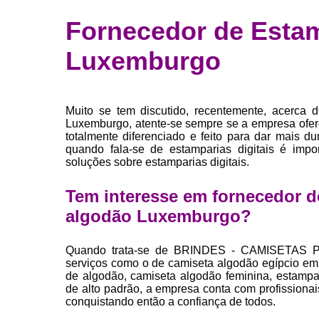
Fábrica 
Fornecedor de Estam
camiset
Luxemburgo
Fábrica de 
Private la
para roup
Muito se tem discutido, recentemente, acerca 
Private la
Luxemburgo, atente-se sempre se a empresa ofe
totalmente diferenciado e feito para dar mais d
Sublimaç
quando fala-se de estamparias digitais é impo
soluções sobre estamparias digitais.
Tem interesse em fornecedor de
algodão Luxemburgo?
Quando trata-se de BRINDES - CAMISETAS P
serviços como o de camiseta algodão egípcio em
de algodão, camiseta algodão feminina, estampari
de alto padrão, a empresa conta com profissiona
conquistando então a confiança de todos.