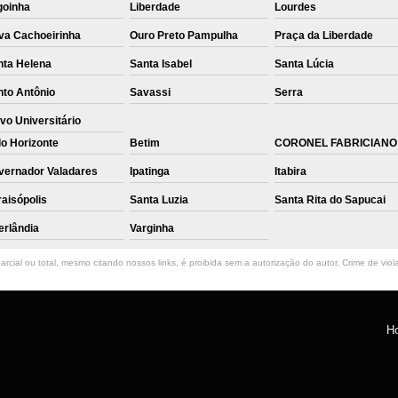
goinha
Liberdade
Lourdes
va Cachoeirinha
Ouro Preto Pampulha
Praça da Liberdade
nta Helena
Santa Isabel
Santa Lúcia
nto Antônio
Savassi
Serra
vo Universitário
o Horizonte
Betim
CORONEL FABRICIANO
vernador Valadares
Ipatinga
Itabira
aisópolis
Santa Luzia
Santa Rita do Sapucai
erlândia
Varginha
rcial ou total, mesmo citando nossos links, é proibida sem a autorização do autor. Crime de viol
H
ntro, Belo