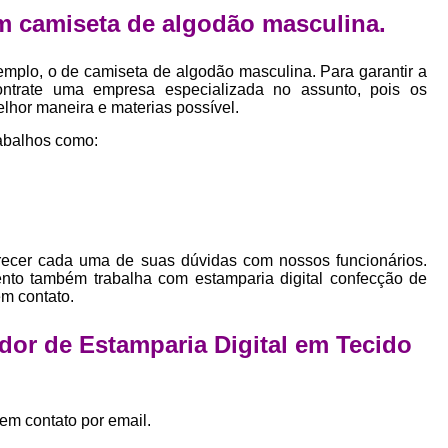
Empresa Private Label
Private D
m camiseta de algodão masculina.
Private Label para Pequenas Empr
mplo, o de camiseta de algodão masculina. Para garantir a
Private Label Roupas Femini
ontrate uma empresa especializada no assunto, pois os
elhor maneira e materias possível.
Private Label Roupas Infantil
abalhos como:
Private Label Roupas Plu
Estamparia de Camiseta Femini
Estamparia Digital de Camiset
Estamparia Digital em Camiseta
arecer cada uma de suas dúvidas com nossos funcionários.
nto também trabalha com estamparia digital confecção de
Estamparia Digital para Camisetas de Al
em contato.
Estamparia em Camiseta de Algo
dor de Estamparia Digital em Tecido
Estamparia Impressão Digital
Estamp
Estamparia Digital Algodão
Estamparia Digital de Camiset
em contato por email.