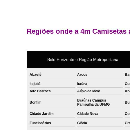
Regiões onde a 4m Camisetas 
Belo Horizonte e Região Metropolitana
Abaeté
Arcos
Ba
Itajubá
Itaúna
Ou
Alto Barroca
Alípio de Melo
An
Braúnas Campus
Bonfim
Bur
Pampulha da UFMG
Cidade Jardim
Cidade Nova
Co
Funcionários
Glória
Gr