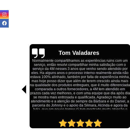
Igor Cordeiro
s com um
o com o
Estou extremamente satisfeito com o serviço da 4M Camisetas!
dido por
Eles forneceram uniformes para a minha pizzaria, e a
ainda não
qualidade das camisetas é excelente. O tecido é confortável, a
ia minha,
impressão está impecável, e o preço foi justo, especialmente
nda mais
considerando a alta qualidade do produto. Além disso, o
ferenciada
atendimento foi ágil e atencioso, desde o primeiro contato até a
ido em
entrega dos uniformes. Com certeza, recomendo a 4M
 após dia
Camisetas para quem procura uniformes de qualidade e um
uito ao
ótimo custo-benefício.
Daniel, a
agora da
tenção e