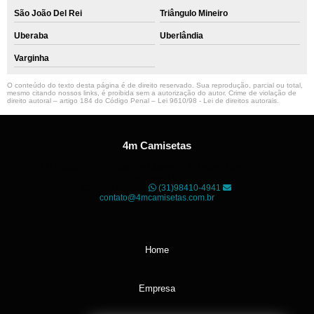
São João Del Rei
Triângulo Mineiro
Uberaba
Uberlândia
Varginha
O conteúdo do texto desta página é de direito reservado. Sua reprodução, parcial ou total,
mesmo citando nossos links, é proibida sem a autorização do autor. Crime de violação de
direito autoral – artigo 184 do Código Penal –
Lei 9610/98 - Lei de direitos autorais
.
4m Camisetas
Unidade01
Rua dos Guaranis, 3º Andar - Centro, Belo
Horizonte - MG
CEP: 30120-040
(31)98410-4941
contato@4mcamisetas.com.br
Home
Empresa