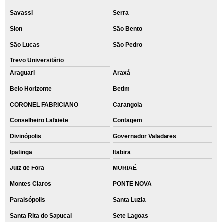
Savassi
Serra
Sion
São Bento
São Lucas
São Pedro
Trevo Universitário
Araguari
Araxá
Belo Horizonte
Betim
CORONEL FABRICIANO
Carangola
Conselheiro Lafaiete
Contagem
Divinópolis
Governador Valadares
Ipatinga
Itabira
Juiz de Fora
MURIAÉ
Montes Claros
PONTE NOVA
Paraisópolis
Santa Luzia
Santa Rita do Sapucai
Sete Lagoas