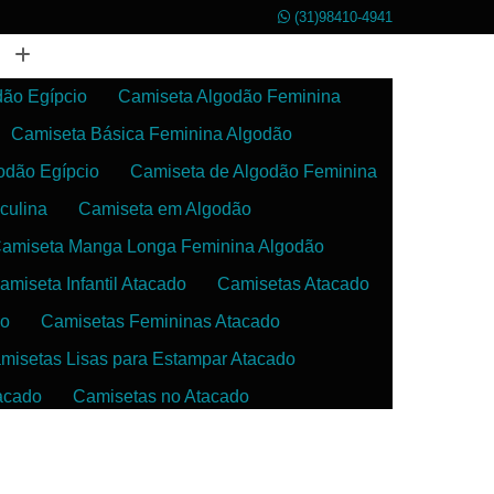
(31)98410-4941
dão Egípcio
Camiseta Algodão Feminina
Camiseta Básica Feminina Algodão
odão Egípcio
Camiseta de Algodão Feminina
culina
Camiseta em Algodão
amiseta Manga Longa Feminina Algodão
amiseta Infantil Atacado
Camisetas Atacado
do
Camisetas Femininas Atacado
misetas Lisas para Estampar Atacado
acado
Camisetas no Atacado
da
Camisetas para Estampar Atacado
 Atacado
Confecção de Roupas