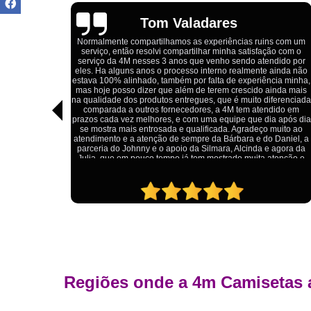
Igor Cordeiro
as ruins com um
satisfação com o
Estou extremamente satisfeito com o serviço da 4M Ca
ndo atendido por
Eles forneceram uniformes para a minha pizzaria,
almente ainda não
qualidade das camisetas é excelente. O tecido é confor
xperiência minha,
impressão está impecável, e o preço foi justo, especi
scido ainda mais
considerando a alta qualidade do produto. Além dis
muito diferenciada
atendimento foi ágil e atencioso, desde o primeiro cont
em atendido em
entrega dos uniformes. Com certeza, recomendo 
 que dia após dia
Camisetas para quem procura uniformes de qualida
gradeço muito ao
ótimo custo-benefício.
ra e do Daniel, a
cinda e agora da
 muita atenção e
Regiões onde a 4m Camisetas 