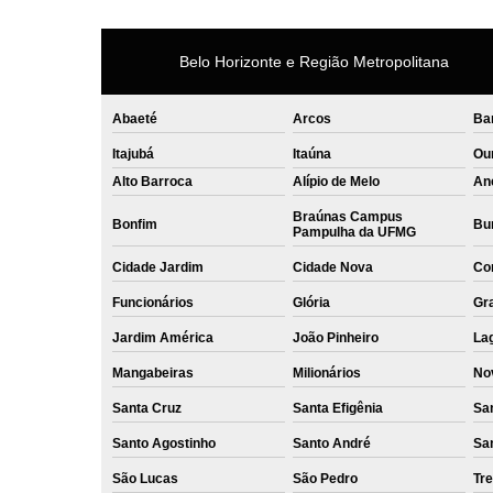
Belo Horizonte e Região Metropolitana
Abaeté
Arcos
Ba
Itajubá
Itaúna
Ou
Alto Barroca
Alípio de Melo
An
Braúnas Campus
Bonfim
Bur
Pampulha da UFMG
Cidade Jardim
Cidade Nova
Co
Funcionários
Glória
Gr
Jardim América
João Pinheiro
La
Mangabeiras
Milionários
No
Santa Cruz
Santa Efigênia
Sa
Santo Agostinho
Santo André
Sa
São Lucas
São Pedro
Tre