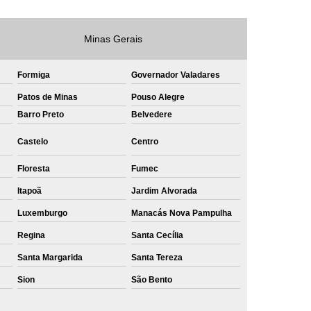
e
Private Label Roupas Masculinas Bahia
Minas Gerais
Private Label Têxtil Streetwear Rio de Janeiro
lfaiataria
Private Label Bermudas
Formiga
Governador Valadares
Label Bones
Private Label Camisetas
Patos de Minas
Pouso Alegre
shirt
Private Label Confecção
Barro Preto
Belvedere
te Label de Malhas
Private Label Roupas
Castelo
Centro
amiseta
Sublimação Camiseta Algodão
Floresta
Fumec
ublimação de Camisetas de Algodão
Itapoã
Jardim Alvorada
miseta
Sublimação em Camisetas
Luxemburgo
Manacás Nova Pampulha
odão
Sublimação em Camisetas Lisas
Regina
Santa Cecília
ublimação em Tecido de Algodão
Santa Margarida
Santa Tereza
Sublimação Total em Camisetas
Sion
São Bento