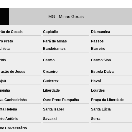
Private Label Roupas Femininas Recif
MG - Minas Gerais
Private Label Têxtil Moda Infantil Brasília
Private Label
Private Label A
rão de Cocais
Capitólio
Diamantina
Private Label Biquínis
Private 
ro Preto
Pará de Minas
Passos
Private Label Camisetas T-
chieta
Bandeirantes
Barreiro
Private Label de Camisetas
Priva
itis
Carmo
Carmo Sion
Private Label Têxtil
Sublimação C
ração de Jesus
Cruzeiro
Estrela Dalva
Sublimação de Camisetas
S
ajaú
Gutierrez
Havaí
Sublimação de Estampa em Ca
goinha
Liberdade
Lourdes
Sublimação em Camisetas de Alg
va Cachoeirinha
Ouro Preto Pampulha
Praça da Liberdade
Sublimação em Tecido
S
nta Helena
Santa Isabel
Santa Lúcia
Sublimação para Camisetas
nto Antônio
Savassi
Serra
vo Universitário