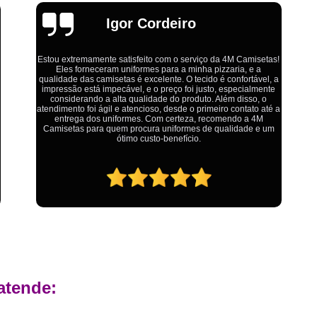
Estamparia Digital em Tecido d
Emília
Estamparia Têxtil Digital
Fabrica Cam
Fábrica Camiseta Est
misetas!
 e a
Fábrica Camisetas Algodão Or
tável, a
Ótimo atendimento,todos muito educados, prestativos e que
almente
colocam o cliente em primeiro lugar. Qualquer lugar tem
Fábrica Camisetas Estamp
so, o
problemas,isso é fato, mas aqui na 4M tudo é resolvido com
ato até a
calma e de forma que todos saem ganhando no final.
a 4M
Fabrica Camisetas Persona
de e um
Fabrica de Camisetas Lisas
Atacado de Roupas para Revender de Fá
Fábrica Roupas Atacado
Fábrica R
Fábrica Roupas Infantil
Roup
Roupas de Fábrica Atacado
Pr
Private Label Camisetas Streetwear Goiá
atende:
Private Label Moda Fitness Mato Gros
Private Label para Roupa Minas Gerais