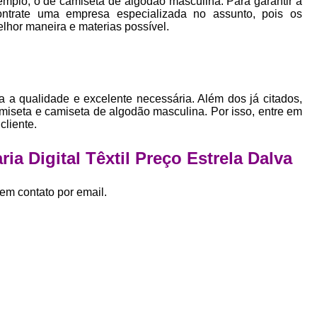
mplo, o de camiseta de algodão masculina. Para garantir a
Empresa Private Label
Private D
ontrate uma empresa especializada no assunto, pois os
elhor maneira e materias possível.
Private Label para Pequenas Empr
Private Label Roupas Femini
Private Label Roupas Infantil
a a qualidade e excelente necessária. Além dos já citados,
Private Label Roupas Plu
iseta e camiseta de algodão masculina. Por isso, entre em
cliente.
Estamparia de Camiseta Femini
Estamparia Digital de Camiset
a Digital Têxtil Preço Estrela Dalva
Estamparia Digital em Camiseta
em contato por email.
Estamparia Digital para Camisetas de Al
Estamparia em Camiseta de Algo
Estamparia Impressão Digital
Estamp
Estamparia Digital Algodão
Estamparia Digital de Camiset