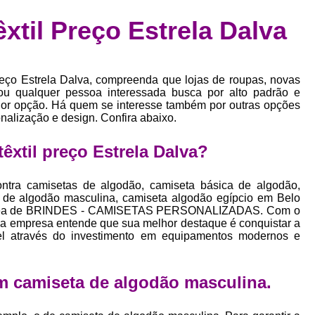
Confecção de Roupas Esportiva
de
êxtil Preço Estrela Dalva
a
Confecção de Roupas Personaliza
roupa
Confecção Roupas
Confecção Roupa
bel
preço Estrela Dalva, compreenda que lojas de roupas, novas
Confecção Roupas Fitness
as
ou qualquer pessoa interessada busca por alto padrão e
r opção. Há quem se interesse também por outras opções
Desenvolvimento de Coleção de E
bels
onalização e design. Confira abaixo.
Desenvolvimento de Estampa Exclusiva
ão
êxtil preço Estrela Dalva?
Desenvolvimento d
Desenvolvimento 
tra camisetas de algodão, camiseta básica de algodão,
ta de algodão masculina, camiseta algodão egípcio em Belo
Desenvolvimento de Es
da área de BRINDES - CAMISETAS PERSONALIZADAS. Com o
es, a empresa entende que sua melhor destaque é conquistar a
Desenvolvimento de Es
el através do investimento em equipamentos modernos e
Desenvolvimento d
Desenvolvimento de Estampas Exclus
m camiseta de algodão masculina.
Desenvolvimento Estampa de 