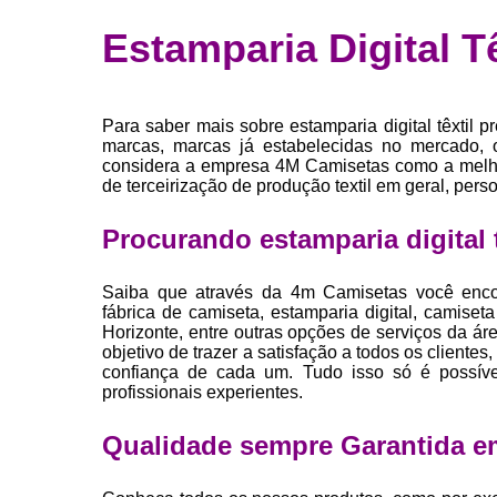
Fábrica 
Estamparia Digital T
camiset
Fábrica de 
Private la
Para saber mais sobre estamparia digital têxtil 
para roup
marcas, marcas já estabelecidas no mercado, 
considera a empresa 4M Camisetas como a melho
Private la
de terceirização de produção textil em geral, pers
Sublimaç
Procurando estamparia digital t
Saiba que através da 4m Camisetas você encon
fábrica de camiseta, estamparia digital, camise
Horizonte, entre outras opções de serviços 
objetivo de trazer a satisfação a todos os client
confiança de cada um. Tudo isso só é possív
profissionais experientes.
Qualidade sempre Garantida e