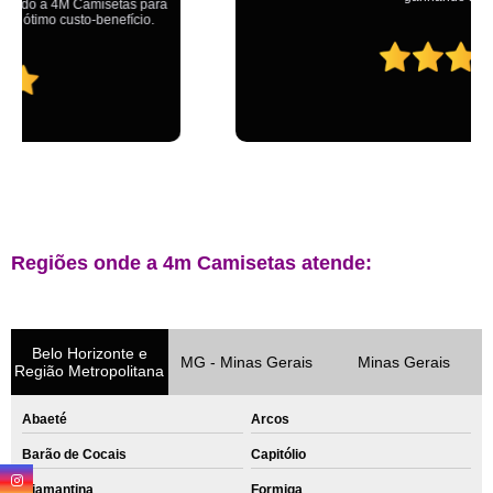
Regiões onde a 4m Camisetas atende:
Belo Horizonte e
MG - Minas Gerais
Minas Gerais
Região Metropolitana
Abaeté
Arcos
Barão de Cocais
Capitólio
Diamantina
Formiga