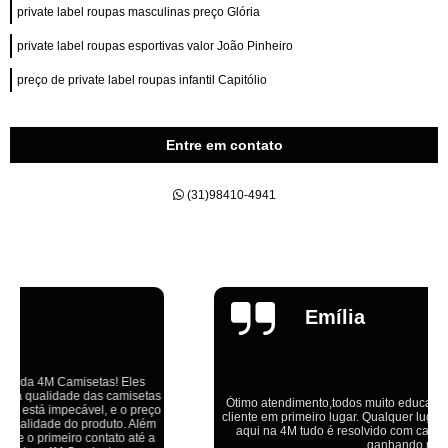
private label roupas masculinas preço Glória
private label roupas esportivas valor João Pinheiro
preço de private label roupas infantil Capitólio
Entre em contato
(31)98410-4941
Emília
Ótimo atendimento,todos muito educados, prestativos e que colocam o
cliente em primeiro lugar. Qualquer lugar tem problemas,isso é fato, mas
aqui na 4M tudo é resolvido com calma e de forma que todos saem
ganhando no final.