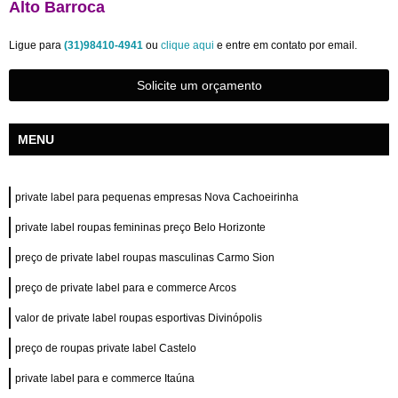
Alto Barroca
Ligue para
(31)98410-4941
ou
clique aqui
e entre em contato por email.
Solicite um orçamento
MENU
private label para pequenas empresas Nova Cachoeirinha
private label roupas femininas preço Belo Horizonte
preço de private label roupas masculinas Carmo Sion
preço de private label para e commerce Arcos
valor de private label roupas esportivas Divinópolis
preço de roupas private label Castelo
private label para e commerce Itaúna