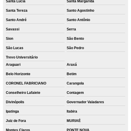
Santa Lúcia
Santa Margarida
Santa Tereza
Santo Agostinho
Santo André
Santo Antônio
Savassi
Serra
Sion
São Bento
São Lucas
São Pedro
Trevo Universitário
Araguari
Araxá
Belo Horizonte
Betim
CORONEL FABRICIANO
Carangola
Conselheiro Lafaiete
Contagem
Divinópolis
Governador Valadares
Ipatinga
Itabira
Juiz de Fora
MURIAÉ
Montes Claros
PONTE NOVA