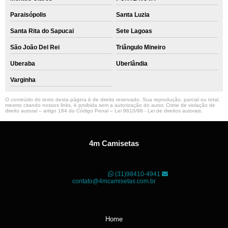
Paraisópolis
Santa Luzia
Santa Rita do Sapucai
Sete Lagoas
São João Del Rei
Triângulo Mineiro
Uberaba
Uberlândia
Varginha
O conteúdo do texto desta página é de direito reservado. Sua reprodução, parcial ou total,
mesmo citando nossos links, é proibida sem a autorização do autor. Crime de violação de
direito autoral – artigo 184 do Código Penal –
Lei 9610/98 - Lei de direitos autorais
.
4m Camisetas
Unidade01
Rua dos Guaranis, 3º Andar - Centro, Belo
Horizonte - MG
CEP: 30120-040
(31)98410-4941
contato@4mcamisetas.com.br
Home