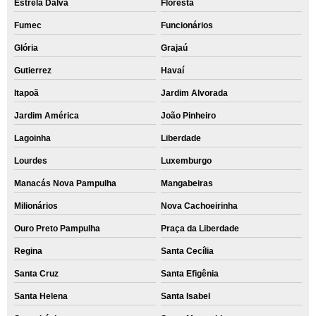
Estrela Dalva
Floresta
Fumec
Funcionários
Glória
Grajaú
Gutierrez
Havaí
Itapoã
Jardim Alvorada
Jardim América
João Pinheiro
Lagoinha
Liberdade
Lourdes
Luxemburgo
Manacás Nova Pampulha
Mangabeiras
Milionários
Nova Cachoeirinha
Ouro Preto Pampulha
Praça da Liberdade
Regina
Santa Cecília
Santa Cruz
Santa Efigênia
Santa Helena
Santa Isabel