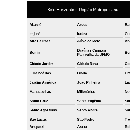
Belo Horizonte e Região Metropolitana
Abaeté
Arcos
Ba
Itajubá
Itaúna
Ou
Alto Barroca
Alípio de Melo
An
Braúnas Campus
Bonfim
Bur
Pampulha da UFMG
Cidade Jardim
Cidade Nova
Co
Funcionários
Glória
Gr
Jardim América
João Pinheiro
La
Mangabeiras
Milionários
No
Santa Cruz
Santa Efigênia
Sa
Santo Agostinho
Santo André
Sa
São Lucas
São Pedro
Tre
Araguari
Araxá
Bel