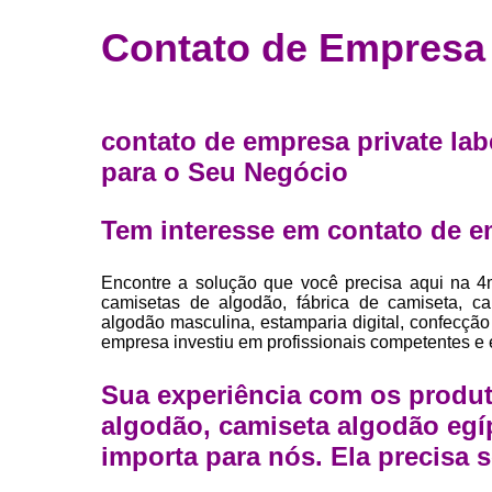
Fábrica 
Contato de Empresa 
camiset
Fábrica de 
Private la
contato de empresa private lab
para roup
para o Seu Negócio
Private la
Sublimaç
Tem interesse em contato de em
Encontre a solução que você precisa aqui na 4
camisetas de algodão, fábrica de camiseta, c
algodão masculina, estamparia digital, confecção
empresa investiu em profissionais competentes e
Sua experiência com os produt
algodão, camiseta algodão egí
importa para nós. Ela precisa s