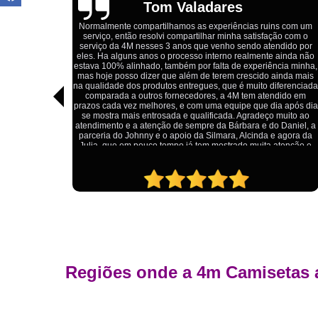
Igor Cordeiro
s com um
o com o
Estou extremamente satisfeito com o serviço da 4M Camisetas!
dido por
Eles forneceram uniformes para a minha pizzaria, e a
ainda não
qualidade das camisetas é excelente. O tecido é confortável, a
ia minha,
impressão está impecável, e o preço foi justo, especialmente
nda mais
considerando a alta qualidade do produto. Além disso, o
ferenciada
atendimento foi ágil e atencioso, desde o primeiro contato até a
ido em
entrega dos uniformes. Com certeza, recomendo a 4M
 após dia
Camisetas para quem procura uniformes de qualidade e um
uito ao
ótimo custo-benefício.
Daniel, a
agora da
tenção e
Regiões onde a 4m Camisetas 