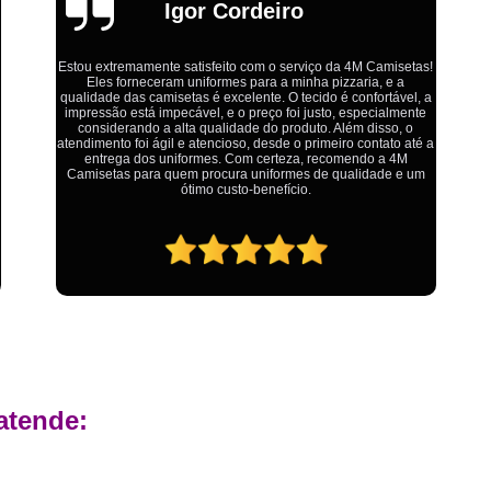
Estamparia Digital em Tecido d
Emília
Estamparia Têxtil Digital
Fabrica Cam
Fábrica Camiseta Est
Ótimo atendimento,todos muito educados, prestativos e que
Fábrica Camisetas Algodão Or
colocam o cliente em primeiro lugar. Qualquer lugar tem
problemas,isso é fato, mas aqui na 4M tudo é resolvido com
Fábrica Camisetas Estamp
calma e de forma que todos saem ganhando no final.
Fabrica Camisetas Persona
Fabrica de Camisetas Lisas
Atacado de Roupas para Revender de Fá
Fábrica Roupas Atacado
Fábrica R
Fábrica Roupas Infantil
Roup
Roupas de Fábrica Atacado
Pr
Private Label Camisetas Streetwear Goiá
atende:
Private Label Moda Fitness Mato Gros
Private Label para Roupa Minas Gerais