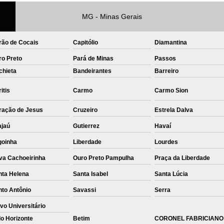
Private Label Roupas Femininas Recif
MG - Minas Gerais
Private Label Têxtil Moda Infantil Brasília
rão de Cocais
Capitólio
Diamantina
Private Label
Private Label A
ro Preto
Pará de Minas
Passos
Private Label Biquínis
Private 
chieta
Bandeirantes
Barreiro
Private Label Camisetas T-
itis
Carmo
Carmo Sion
Private Label de Camisetas
Priva
ração de Jesus
Cruzeiro
Estrela Dalva
Private Label Têxtil
Sublimação C
ajaú
Gutierrez
Havaí
Sublimação de Camisetas
S
goinha
Liberdade
Lourdes
Sublimação de Estampa em Ca
va Cachoeirinha
Ouro Preto Pampulha
Praça da Liberdade
Sublimação em Camisetas de Alg
nta Helena
Santa Isabel
Santa Lúcia
Sublimação em Tecido
S
nto Antônio
Savassi
Serra
Sublimação para Camisetas
vo Universitário
o Horizonte
Betim
CORONEL FABRICIANO