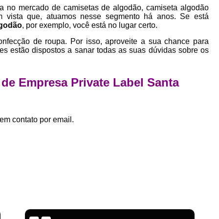
Empresa Private Label
Private D
ia no mercado de camisetas de algodão, camiseta algodão
em vista que, atuamos nesse segmento há anos. Se está
Private Label para Pequenas Empr
lgodão
, por exemplo, você está no lugar certo.
Private Label Roupas Femini
onfecção de roupa. Por isso, aproveite a sua chance para
es estão dispostos a sanar todas as suas dúvidas sobre os
Private Label Roupas Infantil
Private Label Roupas Plu
 de Empresa Private Label Santa
Estamparia de Camiseta Femini
Estamparia Digital de Camiset
em contato por email.
Estamparia Digital em Camiseta
Estamparia Digital para Camisetas de Al
Estamparia em Camiseta de Algo
Estamparia Impressão Digital
Estamp
Estamparia Digital Algodão
Estamparia Digital de Camiset