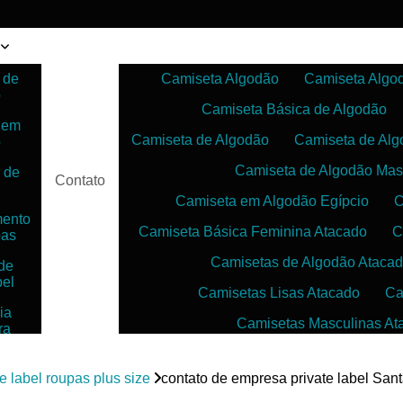
 de
Camiseta Algodão
Camiseta Algo
o
Camiseta Básica de Algodão
 em
Camiseta de Algodão
Camiseta de Alg
o
Camiseta de Algodão Mas
 de
Contato
Camiseta em Algodão Egípcio
C
mento
Camiseta Básica Feminina Atacado
C
pas
Camisetas de Algodão Ataca
de
bel
Camisetas Lisas Atacado
Ca
ia
Camisetas Masculinas At
ra
as
Camisetas no Atacado para Reven
ias
te label roupas plus size
contato de empresa private label San
Camisetas para Sublimação