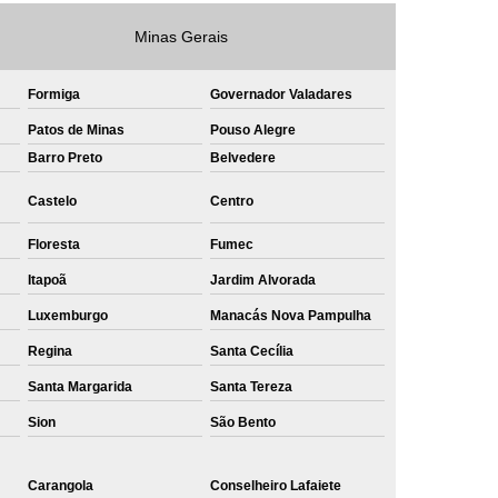
e
Private Label Roupas Masculinas Bahia
Minas Gerais
Private Label Têxtil Streetwear Rio de Janeiro
Formiga
Governador Valadares
lfaiataria
Private Label Bermudas
Patos de Minas
Pouso Alegre
Label Bones
Private Label Camisetas
Barro Preto
Belvedere
shirt
Private Label Confecção
Castelo
Centro
te Label de Malhas
Private Label Roupas
Floresta
Fumec
amiseta
Sublimação Camiseta Algodão
Itapoã
Jardim Alvorada
ublimação de Camisetas de Algodão
Luxemburgo
Manacás Nova Pampulha
miseta
Sublimação em Camisetas
Regina
Santa Cecília
odão
Sublimação em Camisetas Lisas
Santa Margarida
Santa Tereza
ublimação em Tecido de Algodão
Sion
São Bento
Sublimação Total em Camisetas
Carangola
Conselheiro Lafaiete