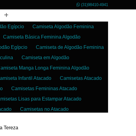
(31)98410-4941
dão Egípcio
Camiseta Algodão Feminina
Camiseta Básica Feminina Algodão
odão Egípcio
Camiseta de Algodão Feminina
culina
Camiseta em Algodão
amiseta Manga Longa Feminina Algodão
amiseta Infantil Atacado
Camisetas Atacado
do
Camisetas Femininas Atacado
misetas Lisas para Estampar Atacado
acado
Camisetas no Atacado
da
Camisetas para Estampar Atacado
ta Tereza
 Atacado
Confecção de Roupas