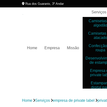
Rua dos Guaranis, 3º Andar
Serviços
Camisetas
algodã
Camisetas
atacad
Confecção
Home
Empresa
Missão
roupa
Desenvolvi
de estam
Empresa 
private la
Estampar
digital pa
camiset
Estampar
Home
Serviços
empresa de private label
priva
digitais