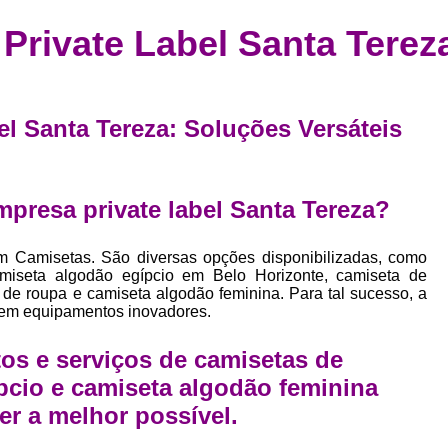
Confecção de Roupas Esportiva
de
Private Label Santa Terez
a
Confecção de Roupas Personaliza
roupa
Confecção Roupas
Confecção Roupa
bel
Confecção Roupas Fitness
el Santa Tereza: Soluções Versáteis
as
Desenvolvimento de Coleção de E
bels
Desenvolvimento de Estampa Exclusiva
ão
presa private label Santa Tereza?
Desenvolvimento d
Desenvolvimento 
m Camisetas. São diversas opções disponibilizadas, como
amiseta algodão egípcio em Belo Horizonte, camiseta de
Desenvolvimento de Es
 de roupa e camiseta algodão feminina. Para tal sucesso, a
 em equipamentos inovadores.
Desenvolvimento de Es
Desenvolvimento d
os e serviços de camisetas de
pcio e camiseta algodão feminina
Desenvolvimento de Estampas Exclus
er a melhor possível.
Desenvolvimento Estampa de 