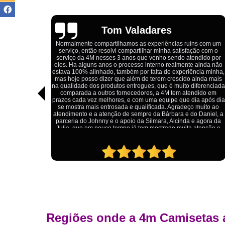
Igor Cordeiro
s com um
ão com o
Estou extremamente satisfeito com o serviço da 4M Camisetas
dido por
Eles forneceram uniformes para a minha pizzaria, e a
ainda não
qualidade das camisetas é excelente. O tecido é confortável, 
cia minha,
impressão está impecável, e o preço foi justo, especialmente
inda mais
considerando a alta qualidade do produto. Além disso, o
ferenciada
atendimento foi ágil e atencioso, desde o primeiro contato até 
dido em
entrega dos uniformes. Com certeza, recomendo a 4M
a após dia
Camisetas para quem procura uniformes de qualidade e um
muito ao
ótimo custo-benefício.
 Daniel, a
 agora da
atenção e
Regiões onde a 4m Camisetas 