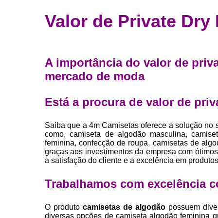
Fábrica 
Valor de Private Dry 
camiset
Fábrica de 
Private la
A importância do valor de priva
para roup
mercado de moda
Private la
Sublimaç
Está a procura de valor de priva
Saiba que a 4m Camisetas oferece a solução
como, camiseta de algodão masculina, camiset
feminina, confecção de roupa, camisetas de algodã
graças aos investimentos da empresa com ótimos 
a satisfação do cliente e a excelência em produtos
Trabalhamos com excelência c
O produto
camisetas de algodão
possuem diver
diversas opções de camiseta algodão feminina 