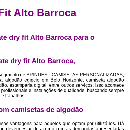
Confecção de Roupas Esportiva
de
Fit Alto Barroca
a
Confecção de Roupas Personaliza
roupa
Confecção Roupas
Confecção Roupa
bel
Confecção Roupas Fitness
te dry fit Alto Barroca para o
as
Desenvolvimento de Coleção de E
bels
Desenvolvimento de Estampa Exclusiva
ão
te dry fit Alto Barroca,
Desenvolvimento d
Desenvolvimento 
 no segmento de BRINDES - CAMISETAS PERSONALIZADAS,
a algodão egípcio em Belo Horizonte, camiseta algodão
Desenvolvimento de Es
o, estamparia digital, entre outros serviços. Isso acontece
profissionais e instalações de qualidade, buscando sempre
Desenvolvimento de Es
 e trabalhos.
Desenvolvimento d
om camisetas de algodão
Desenvolvimento de Estampas Exclus
Desenvolvimento Estampa de 
sas vantagens para aqueles que optam por utilizá-los. Há
que devem estar de acordo com as demandas apresentadas