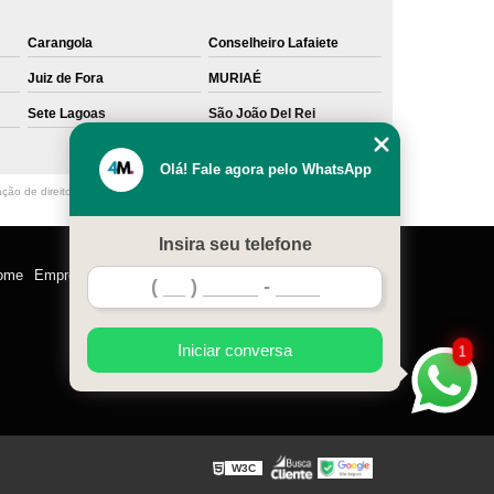
Carangola
Conselheiro Lafaiete
Juiz de Fora
MURIAÉ
Sete Lagoas
São João Del Rei
Olá! Fale agora pelo WhatsApp
ação de direito autoral – artigo 184 do Código Penal –
Lei 9610/98 - Lei de
Insira seu telefone
ome
Empresa
Missão
Serviços
Contato
Mapa do site
Iniciar conversa
1
W3C