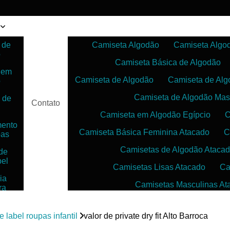
 de
Camiseta Algodão
Camiseta Algo
o
Camiseta Básica de Algodão
 em
Camiseta de Algodão
Camiseta de Alg
o
Camiseta de Algodão Mas
 de
Contato
Camiseta em Algodão Egípcio
C
mento
Camiseta Básica Feminina Atacado
C
pas
Camisetas de Algodão Ataca
de
bel
Camisetas Lisas Atacado
Ca
ia
Camisetas Masculinas At
ra
as
Camisetas no Atacado para Reven
ias
e label roupas infantil
valor de private dry fit Alto Barroca
Camisetas para Sublimação