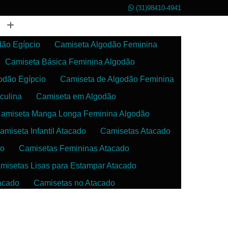
(31)98410-4941
dão Egípcio
Camiseta Algodão Feminina
Camiseta Básica Feminina Algodão
odão Egípcio
Camiseta de Algodão Feminina
culina
Camiseta em Algodão
amiseta Manga Longa Feminina Algodão
amiseta Infantil Atacado
Camisetas Atacado
do
Camisetas Femininas Atacado
misetas Lisas para Estampar Atacado
acado
Camisetas no Atacado
da
Camisetas para Estampar Atacado
 Atacado
Confecção de Roupas