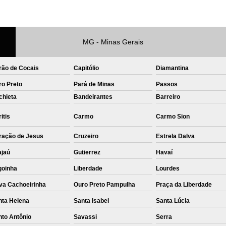
Private Label Roupas Femininas Recif
Private Label Têxtil Moda Infantil Brasília
MG - Minas Gerais
Private Label
Private Label A
Private Label Biquínis
Private 
rão de Cocais
Capitólio
Diamantina
Private Label Camisetas T-
ro Preto
Pará de Minas
Passos
chieta
Bandeirantes
Barreiro
Private Label de Camisetas
Priva
itis
Carmo
Carmo Sion
Private Label Têxtil
Sublimação C
Sublimação de Camisetas
S
ração de Jesus
Cruzeiro
Estrela Dalva
Sublimação de Estampa em Ca
ajaú
Gutierrez
Havaí
goinha
Liberdade
Sublimação em Camisetas de Alg
Lourdes
va Cachoeirinha
Ouro Preto Pampulha
Praça da Liberdade
Sublimação em Tecido
S
nta Helena
Santa Isabel
Santa Lúcia
Sublimação para Camisetas
nto Antônio
Savassi
Serra