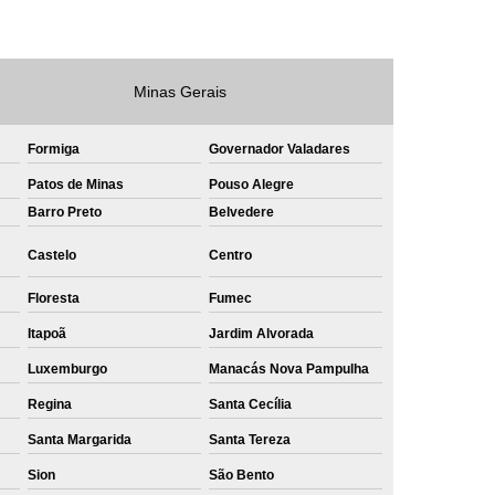
e
Private Label Roupas Masculinas Bahia
Private Label Têxtil Streetwear Rio de Janeiro
Minas Gerais
lfaiataria
Private Label Bermudas
Label Bones
Private Label Camisetas
Formiga
Governador Valadares
shirt
Private Label Confecção
Patos de Minas
Pouso Alegre
Barro Preto
Belvedere
te Label de Malhas
Private Label Roupas
Castelo
Centro
amiseta
Sublimação Camiseta Algodão
ublimação de Camisetas de Algodão
Floresta
Fumec
miseta
Sublimação em Camisetas
Itapoã
Jardim Alvorada
odão
Luxemburgo
Sublimação em Camisetas Lisas
Manacás Nova Pampulha
Regina
Santa Cecília
ublimação em Tecido de Algodão
Santa Margarida
Santa Tereza
Sublimação Total em Camisetas
Sion
São Bento