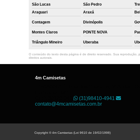
São Lucas
São Pedro
Tre
Araguari
Araxá
Bel
Contagem
Divinópolis
Go
Montes Claros
PONTE NOVA
Par
Triângulo Mineiro
Uberaba
Ub
O conteúdo do texto desta página é de direito reservado. Sua reprodução, pa
direitos autorais
.
4m Camisetas
Unidade01
Rua dos Guaranis, 3º Andar - Ce
Horizonte - MG
CEP: 30120-040
(31)98410-4941
contato@4mcamisetas.com.br
Copyright © 4m Camisetas (Lei 9610 de 19/02/1998)