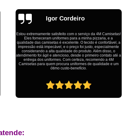
Estamparia Digital em Tecido d
Estamparia Têxtil Digital
Fabrica Cam
Emília
Fábrica Camiseta Est
Fábrica Camisetas Algodão Or
!
Fábrica Camisetas Estamp
a
Ótimo atendimento,todos muito educados, prestativos e que
colocam o cliente em primeiro lugar. Qualquer lugar tem
Fabrica Camisetas Persona
problemas,isso é fato, mas aqui na 4M tudo é resolvido com
a
calma e de forma que todos saem ganhando no final.
Fabrica de Camisetas Lisas
Atacado de Roupas para Revender de Fá
Fábrica Roupas Atacado
Fábrica R
Fábrica Roupas Infantil
Roup
Roupas de Fábrica Atacado
Pr
Private Label Camisetas Streetwear Goiá
Private Label Moda Fitness Mato Gros
atende:
Private Label para Roupa Minas Gerais