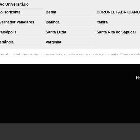
vo Universitário
o Horizonte
Betim
CORONEL FABRICIANO
vernador Valadares
Ipatinga
Itabira
aisópolis
Santa Luzia
Santa Rita do Sapucai
erlândia
Varginha
rcial ou total, mesmo citando nossos links, é proibida sem a autorização do autor. Crime de viol
H
ntro, Belo