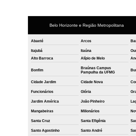
Belo Horizonte e Região Metropolitana
Abaeté
Arcos
Ba
Itajubá
Itaúna
Ou
Alto Barroca
Alípio de Melo
An
Braúnas Campus
Bonfim
Bur
Pampulha da UFMG
Cidade Jardim
Cidade Nova
Co
Funcionários
Glória
Gr
Jardim América
João Pinheiro
La
Mangabeiras
Milionários
No
Santa Cruz
Santa Efigênia
Sa
Santo Agostinho
Santo André
Sa