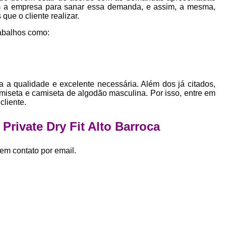
Empresa Private Label
Private D
bem a empresa para sanar essa demanda, e assim, a mesma,
que o cliente realizar.
Private Label para Pequenas Empr
abalhos como:
Private Label Roupas Femini
Private Label Roupas Infantil
Private Label Roupas Plu
a a qualidade e excelente necessária. Além dos já citados,
Estamparia de Camiseta Femini
iseta e camiseta de algodão masculina. Por isso, entre em
cliente.
Estamparia Digital de Camiset
Private Dry Fit Alto Barroca
Estamparia Digital em Camiseta
Estamparia Digital para Camisetas de Al
em contato por email.
Estamparia em Camiseta de Algo
Estamparia Impressão Digital
Estamp
Estamparia Digital Algodão
Estamparia Digital de Camiset