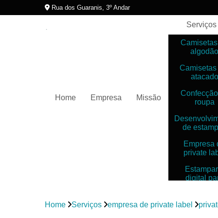
Rua dos Guaranis, 3º Andar
Serviços
Camisetas
algodã
Camisetas
atacad
Confecção
Home
Empresa
Missão
roupa
Desenvolvi
de estam
Empresa 
private la
Estampar
digital pa
camiset
Estampar
Home
Serviços
empresa de private label
privat
digitais