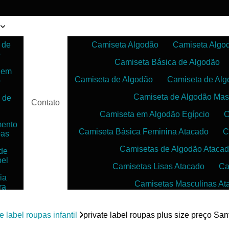
 de
Camiseta Algodão
Camiseta Algo
o
Camiseta Básica de Algodão
 em
Camiseta de Algodão
Camiseta de Alg
o
Camiseta de Algodão Mas
 de
Contato
Camiseta em Algodão Egípcio
C
mento
Camiseta Básica Feminina Atacado
C
pas
Camisetas de Algodão Ataca
de
bel
Camisetas Lisas Atacado
Ca
ia
Camisetas Masculinas At
ra
as
Camisetas no Atacado para Reven
ias
e label roupas infantil
private label roupas plus size preço Sa
Camisetas para Sublimação