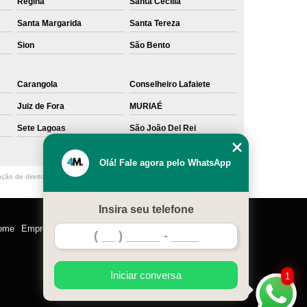
Regina
Santa Cecília
Santa Margarida
Santa Tereza
Sion
São Bento
Carangola
Conselheiro Lafaiete
Juiz de Fora
MURIAÉ
Sete Lagoas
São João Del Rei
Olá! Fale agora pelo WhatsApp
ação de direito autoral – artigo 184 do Código Penal –
Lei 9610/98 - Lei de
Insira seu telefone
ome
Empresa
Missão
Serviços
Contato
Mapa do site
Iniciar conversa
1