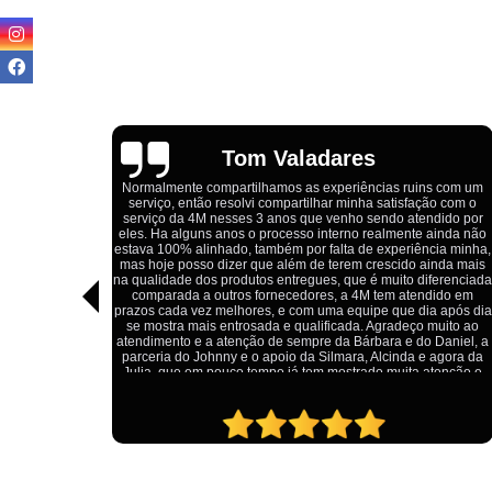
Igor Cordeiro
ns com um
ção com o
Estou extremamente satisfeito com o serviço da 4M Camiseta
ndido por
Eles forneceram uniformes para a minha pizzaria, e a
 ainda não
qualidade das camisetas é excelente. O tecido é confortável,
ncia minha,
impressão está impecável, e o preço foi justo, especialment
ainda mais
considerando a alta qualidade do produto. Além disso, o
iferenciada
atendimento foi ágil e atencioso, desde o primeiro contato até
ndido em
entrega dos uniformes. Com certeza, recomendo a 4M
ia após dia
Camisetas para quem procura uniformes de qualidade e u
 muito ao
ótimo custo-benefício.
o Daniel, a
e agora da
 atenção e