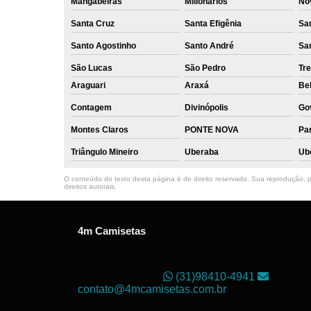
Mangabeiras
Milionários
No
Santa Cruz
Santa Efigênia
Sa
Santo Agostinho
Santo André
Sa
São Lucas
São Pedro
Tre
Araguari
Araxá
Bel
Contagem
Divinópolis
Go
Montes Claros
PONTE NOVA
Par
Triângulo Mineiro
Uberaba
Ub
O conteúdo do texto desta página é de direito reservado. Sua reprodução, pa
direitos autorais
.
4m Camisetas
Unidade01
Rua dos Guaranis, 3º Andar - Ce
Horizonte - MG
CEP: 30120-040
(31)98410-4941
contato@4mcamisetas.com.br