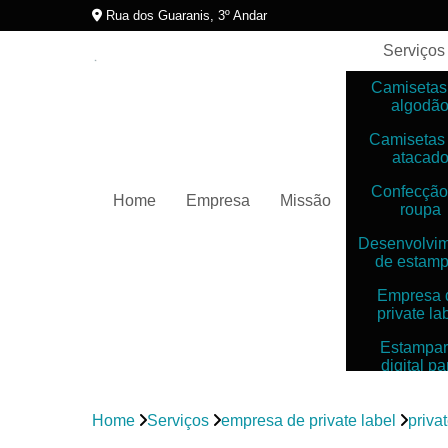
Rua dos Guaranis, 3º Andar
Serviços
Camisetas
algodã
Camisetas
atacad
Confecção
Home
Empresa
Missão
roupa
Desenvolvi
de estam
Empresa 
private la
Estampar
digital pa
camiset
Estampar
Home
Serviços
empresa de private label
privat
digitais