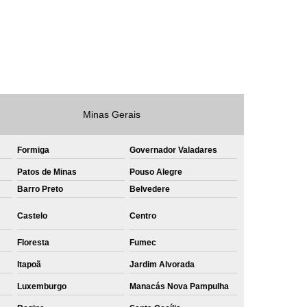
e
Private Label Roupas Masculinas Bahia
Private Label Têxtil Streetwear Rio de Janeiro
lfaiataria
Private Label Bermudas
Label Bones
Private Label Camisetas
shirt
Private Label Confecção
Minas Gerais
te Label de Malhas
Private Label Roupas
Formiga
Governador Valadares
amiseta
Sublimação Camiseta Algodão
Patos de Minas
Pouso Alegre
ublimação de Camisetas de Algodão
Barro Preto
Belvedere
miseta
Sublimação em Camisetas
Castelo
Centro
odão
Sublimação em Camisetas Lisas
Floresta
Fumec
ublimação em Tecido de Algodão
Itapoã
Jardim Alvorada
Sublimação Total em Camisetas
Luxemburgo
Manacás Nova Pampulha