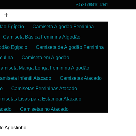
(31)98410-4941
dão Egípcio
Camiseta Algodão Feminina
Camiseta Básica Feminina Algodão
odão Egípcio
Camiseta de Algodão Feminina
culina
Camiseta em Algodão
amiseta Manga Longa Feminina Algodão
amiseta Infantil Atacado
Camisetas Atacado
do
Camisetas Femininas Atacado
misetas Lisas para Estampar Atacado
acado
Camisetas no Atacado
da
Camisetas para Estampar Atacado
nto Agostinho
 Atacado
Confecção de Roupas