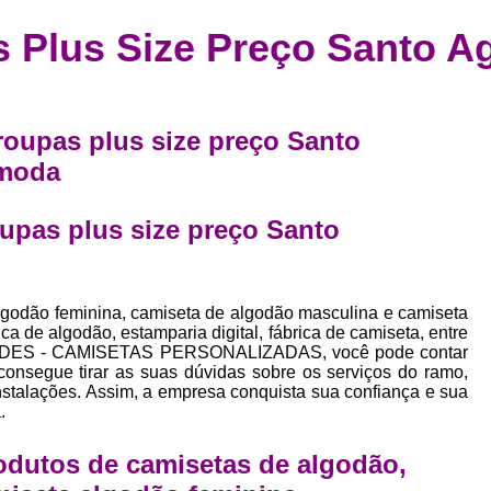
Confecção de Roupas Esportiva
de
s Plus Size Preço Santo A
a
Confecção de Roupas Personaliza
roupa
Confecção Roupas
Confecção Roupa
bel
Confecção Roupas Fitness
 roupas plus size preço Santo
as
Desenvolvimento de Coleção de E
 moda
bels
Desenvolvimento de Estampa Exclusiva
ão
oupas plus size preço Santo
Desenvolvimento d
Desenvolvimento 
lgodão feminina, camiseta de algodão masculina e camiseta
Desenvolvimento de Es
a de algodão, estamparia digital, fábrica de camiseta, entre
Desenvolvimento de Es
RINDES - CAMISETAS PERSONALIZADAS, você pode contar
nsegue tirar as suas dúvidas sobre os serviços do ramo,
Desenvolvimento d
nstalações. Assim, a empresa conquista sua confiança e sua
.
Desenvolvimento de Estampas Exclus
odutos de camisetas de algodão,
Desenvolvimento Estampa de 