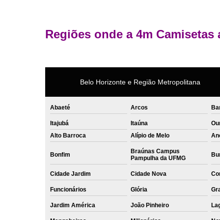
Regiões onde a 4m Camisetas 
Belo Horizonte e Região Metropolitana
Abaeté
Arcos
Ba
Itajubá
Itaúna
Ou
Alto Barroca
Alípio de Melo
An
Braúnas Campus
Bonfim
Bur
Pampulha da UFMG
Cidade Jardim
Cidade Nova
Co
Funcionários
Glória
Gr
Jardim América
João Pinheiro
La