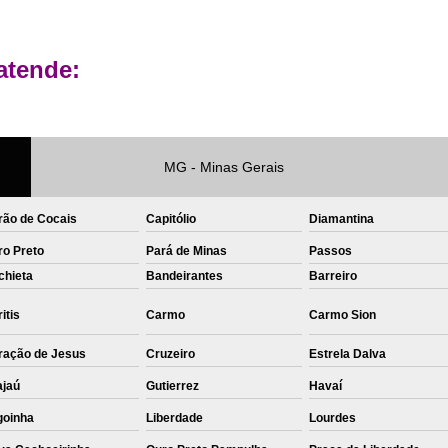
Private Label Roupas Femininas Recif
Private Label Têxtil Moda Infantil Brasília
atende:
Private Label
Private Label A
Private Label Biquínis
Private 
Private Label Camisetas T-
MG - Minas Gerais
Private Label de Camisetas
Priva
rão de Cocais
Capitólio
Diamantina
Private Label Têxtil
Sublimação C
ro Preto
Pará de Minas
Passos
Sublimação de Camisetas
S
chieta
Bandeirantes
Barreiro
Sublimação de Estampa em Ca
itis
Carmo
Carmo Sion
Sublimação em Camisetas de Alg
ração de Jesus
Cruzeiro
Estrela Dalva
Sublimação em Tecido
S
ajaú
Gutierrez
Havaí
Sublimação para Camisetas
goinha
Liberdade
Lourdes