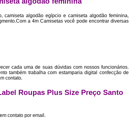
miseta algodão feminina
Empresa Private Label
Private D
Private Label para Pequenas Empr
o, camiseta algodão egípcio e camiseta algodão feminina,
gmento.Com a 4m Camisetas você pode encontrar diversas
Private Label Roupas Femini
Private Label Roupas Infantil
Private Label Roupas Plu
Estamparia de Camiseta Femini
Estamparia Digital de Camiset
arecer cada uma de suas dúvidas com nossos funcionários.
nto também trabalha com estamparia digital confecção de
Estamparia Digital em Camiseta
em contato.
Estamparia Digital para Camisetas de Al
 Label Roupas Plus Size Preço Santo
Estamparia em Camiseta de Algo
Estamparia Impressão Digital
Estamp
Estamparia Digital Algodão
em contato por email.
Estamparia Digital de Camiset