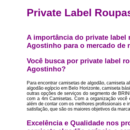
Fábrica 
Private Label Roupa
camiset
Fábrica de 
Private la
A importância do private label
para roup
Agostinho para o mercado de
Private la
Sublimaç
Você busca por private label r
Agostinho?
Para encontrar camisetas de algodão, camiseta a
algodão egípcio em Belo Horizonte, camiseta básic
outras opções de serviços do segmento de B
com a 4m Camisetas. Com a organização você co
além de contar com os melhores profissionais e i
satisfação, que são os maiores objetivos da marca
Excelência e Qualidade nos pr