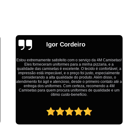
Estamparia Digital em Tecido d
Estamparia Têxtil Digital
Fabrica Cam
Fábrica Camiseta Est
Fábrica Camisetas Algodão Or
Fábrica Camisetas Estamp
Emília
Fabrica Camisetas Persona
s!
Fabrica de Camisetas Lisas
 a
Ótimo atendimento,todos muito educados, prestativos e que
e
Atacado de Roupas para Revender de Fá
colocam o cliente em primeiro lugar. Qualquer lugar tem
problemas,isso é fato, mas aqui na 4M tudo é resolvido com
 a
Fábrica Roupas Atacado
Fábrica R
calma e de forma que todos saem ganhando no final.
m
Fábrica Roupas Infantil
Roup
Roupas de Fábrica Atacado
Pr
Private Label Camisetas Streetwear Goiá
Private Label Moda Fitness Mato Gros
Private Label para Roupa Minas Gerais