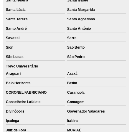
Santa Helena
Santa Isabel
Santa Lúcia
Santa Margarida
Santa Tereza
Santo Agostinho
Santo André
Santo Antônio
Savassi
Serra
Sion
São Bento
São Lucas
São Pedro
Trevo Universitário
Araguari
Araxá
Belo Horizonte
Betim
CORONEL FABRICIANO
Carangola
Conselheiro Lafaiete
Contagem
Divinópolis
Governador Valadares
Ipatinga
Itabira
Juiz de Fora
MURIAÉ