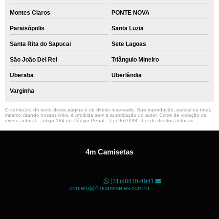
Montes Claros
PONTE NOVA
Paraisópolis
Santa Luzia
Santa Rita do Sapucai
Sete Lagoas
São João Del Rei
Triângulo Mineiro
Uberaba
Uberlândia
Varginha
O conteúdo do texto desta página é de direito reservado. Sua reprodução, parcial ou total,
mesmo citando nossos links, é proibida sem a autorização do autor. Crime de violação de
direito autoral – artigo 184 do Código Penal –
Lei 9610/98 - Lei de direitos autorais
.
4m Camisetas
Unidade01
Rua dos Guaranis, 3º Andar - Centro, Belo
Horizonte - MG
CEP: 30120-040
(31)98410-4941
contato@4mcamisetas.com.br