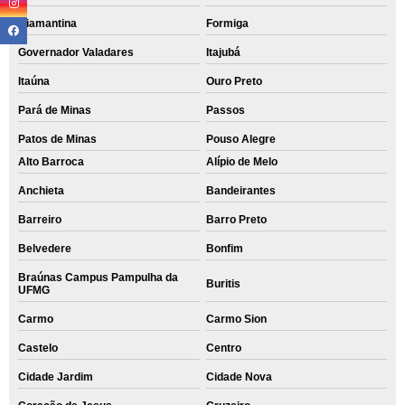
Diamantina
Formiga
Governador Valadares
Itajubá
Itaúna
Ouro Preto
Pará de Minas
Passos
Patos de Minas
Pouso Alegre
Alto Barroca
Alípio de Melo
Anchieta
Bandeirantes
Barreiro
Barro Preto
Belvedere
Bonfim
Braúnas Campus Pampulha da
Buritis
UFMG
Carmo
Carmo Sion
Castelo
Centro
Cidade Jardim
Cidade Nova