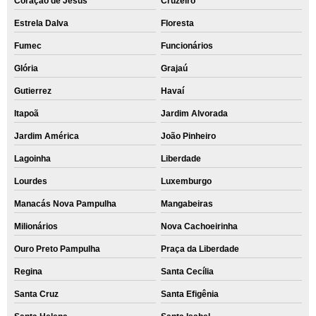
Coração de Jesus
Cruzeiro
Estrela Dalva
Floresta
Fumec
Funcionários
Glória
Grajaú
Gutierrez
Havaí
Itapoã
Jardim Alvorada
Jardim América
João Pinheiro
Lagoinha
Liberdade
Lourdes
Luxemburgo
Manacás Nova Pampulha
Mangabeiras
Milionários
Nova Cachoeirinha
Ouro Preto Pampulha
Praça da Liberdade
Regina
Santa Cecília
Santa Cruz
Santa Efigênia