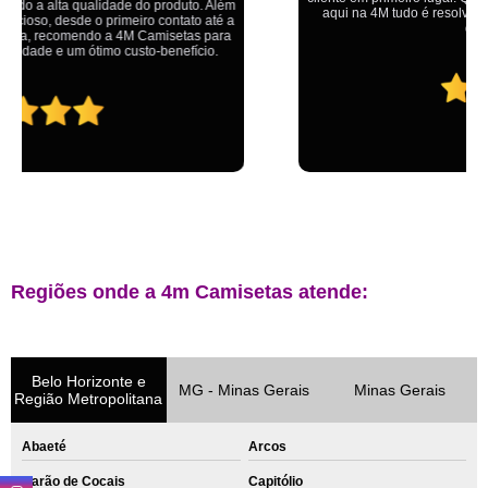
aqui na 4M tudo é resolvido com calma e de forma que todos saem
ganhando no final.
Regiões onde a 4m Camisetas atende:
Belo Horizonte e
MG - Minas Gerais
Minas Gerais
Região Metropolitana
Abaeté
Arcos
Barão de Cocais
Capitólio