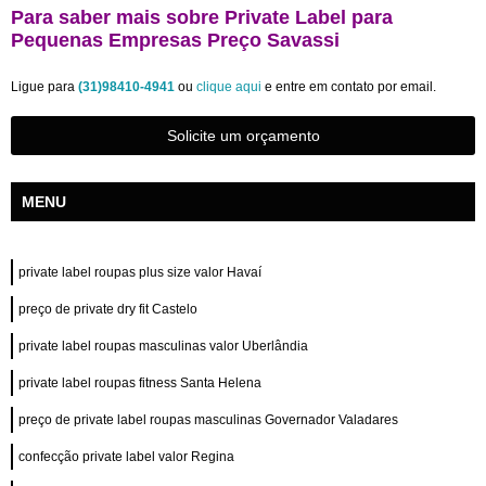
Para saber mais sobre Private Label para
Pequenas Empresas Preço Savassi
Ligue para
(31)98410-4941
ou
clique aqui
e entre em contato por email.
Solicite um orçamento
MENU
private label roupas plus size valor Havaí
preço de private dry fit Castelo
private label roupas masculinas valor Uberlândia
private label roupas fitness Santa Helena
preço de private label roupas masculinas Governador Valadares
confecção private label valor Regina