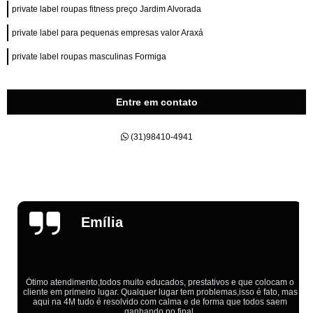
private label roupas fitness preço Jardim Alvorada
private label para pequenas empresas valor Araxá
private label roupas masculinas Formiga
Entre em contato
(31)98410-4941
Emília
Ótimo atendimento,todos muito educados, prestativos e que colocam o
cliente em primeiro lugar. Qualquer lugar tem problemas,isso é fato, mas
aqui na 4M tudo é resolvido com calma e de forma que todos saem
ganhando no final.