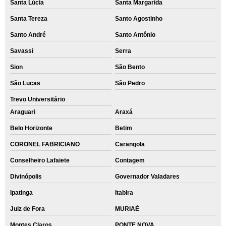
Santa Lúcia
Santa Margarida
Santa Tereza
Santo Agostinho
Santo André
Santo Antônio
Savassi
Serra
Sion
São Bento
São Lucas
São Pedro
Trevo Universitário
Araguari
Araxá
Belo Horizonte
Betim
CORONEL FABRICIANO
Carangola
Conselheiro Lafaiete
Contagem
Divinópolis
Governador Valadares
Ipatinga
Itabira
Juiz de Fora
MURIAÉ
Montes Claros
PONTE NOVA