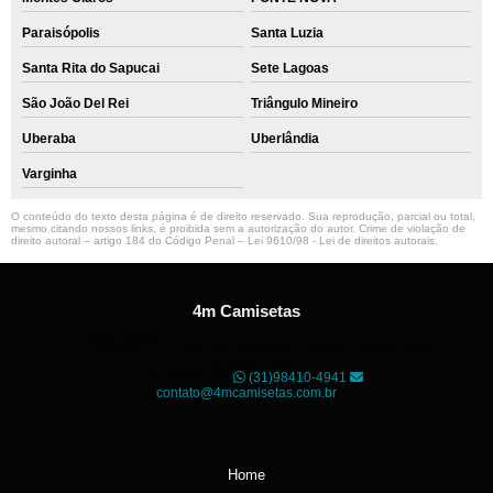
Paraisópolis
Santa Luzia
Santa Rita do Sapucai
Sete Lagoas
São João Del Rei
Triângulo Mineiro
Uberaba
Uberlândia
Varginha
O conteúdo do texto desta página é de direito reservado. Sua reprodução, parcial ou total,
mesmo citando nossos links, é proibida sem a autorização do autor. Crime de violação de
direito autoral – artigo 184 do Código Penal –
Lei 9610/98 - Lei de direitos autorais
.
4m Camisetas
Unidade01
Rua dos Guaranis, 3º Andar - Centro, Belo
Horizonte - MG
CEP: 30120-040
(31)98410-4941
contato@4mcamisetas.com.br
Home