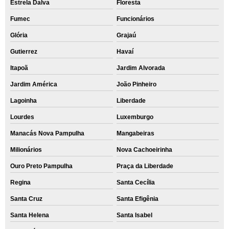
Estrela Dalva
Floresta
Fumec
Funcionários
Glória
Grajaú
Gutierrez
Havaí
Itapoã
Jardim Alvorada
Jardim América
João Pinheiro
Lagoinha
Liberdade
Lourdes
Luxemburgo
Manacás Nova Pampulha
Mangabeiras
Milionários
Nova Cachoeirinha
Ouro Preto Pampulha
Praça da Liberdade
Regina
Santa Cecília
Santa Cruz
Santa Efigênia
Santa Helena
Santa Isabel