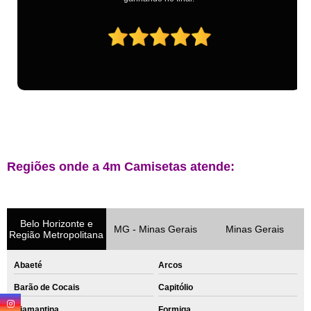
Regiões onde a 4m Camisetas atende:
Belo Horizonte e
MG - Minas Gerais
Minas Gerais
Região Metropolitana
Abaeté
Arcos
Barão de Cocais
Capitólio
Diamantina
Formiga