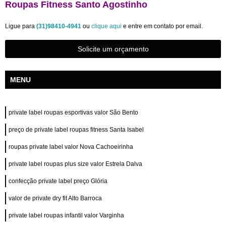
Roupas Fitness Santo Agostinho
Ligue para
(31)98410-4941
ou
clique aqui
e entre em contato por email.
Solicite um orçamento
MENU
private label roupas esportivas valor São Bento
preço de private label roupas fitness Santa Isabel
roupas private label valor Nova Cachoeirinha
private label roupas plus size valor Estrela Dalva
confecção private label preço Glória
valor de private dry fit Alto Barroca
private label roupas infantil valor Varginha