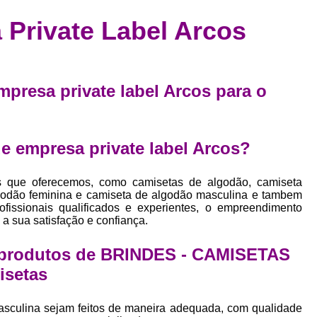
Confecção de Roupas Esportiva
de
 Private Label Arcos
a
Confecção de Roupas Personaliza
roupa
Confecção Roupas
Confecção Roupa
bel
Confecção Roupas Fitness
mpresa private label Arcos para o
as
Desenvolvimento de Coleção de E
bels
Desenvolvimento de Estampa Exclusiva
ão
e empresa private label Arcos?
Desenvolvimento d
Desenvolvimento 
s que oferecemos, como camisetas de algodão, camiseta
lgodão feminina e camiseta de algodão masculina e tambem
Desenvolvimento de Es
issionais qualificados e experientes, o empreendimento
a sua satisfação e confiança.
Desenvolvimento de Es
Desenvolvimento d
s produtos de BRINDES - CAMISETAS
setas
Desenvolvimento de Estampas Exclus
Desenvolvimento Estampa de 
asculina sejam feitos de maneira adequada, com qualidade