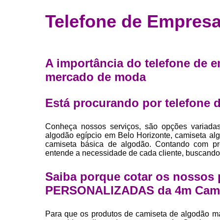
Fábrica 
Telefone de Empresa
camiset
Fábrica de 
Private la
A importância do telefone de e
para roup
mercado de moda
Private la
Sublimaç
Está procurando por telefone d
Conheça nossos serviços, são opções variada
algodão egípcio em Belo Horizonte, camiseta a
camiseta básica de algodão. Contando com prof
entende a necessidade de cada cliente, buscando 
Saiba porque cotar os nosso
PERSONALIZADAS da 4m Cami
Para que os produtos de camiseta de algodão m