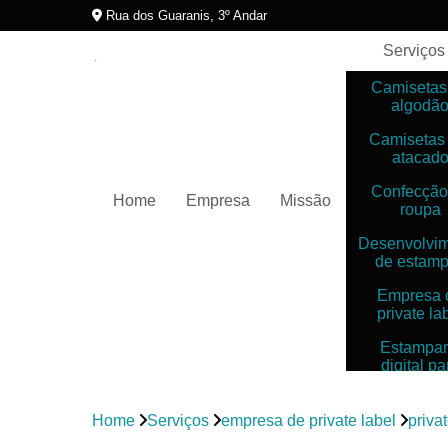
Rua dos Guaranis, 3º Andar
Serviços
Camisetas
algodã
Camisetas
atacad
Confecção
Home
Empresa
Missão
roupa
Desenvolvi
de estam
Empresa 
private la
Estampar
digital pa
camiset
Estampar
Home
Serviços
empresa de private label
privat
digitais