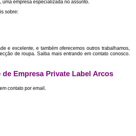
s, uma empresa especializada no assunto.
Empresa Private Label
Private D
is sobre:
Private Label para Pequenas Empr
Private Label Roupas Femini
Private Label Roupas Infantil
Private Label Roupas Plu
de e excelente, e também oferecemos outros trabalhamos,
nfecção de roupa. Saiba mais entrando em contato conosco.
Estamparia de Camiseta Femini
Estamparia Digital de Camiset
e de Empresa Private Label Arcos
Estamparia Digital em Camiseta
Estamparia Digital para Camisetas de Al
em contato por email.
Estamparia em Camiseta de Algo
Estamparia Impressão Digital
Estamp
Estamparia Digital Algodão
Estamparia Digital de Camiset