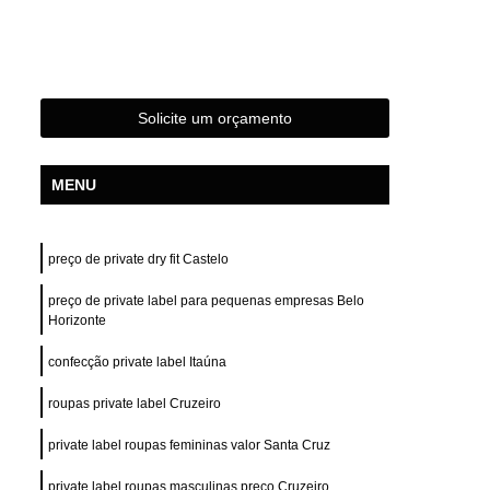
s
Confecção de Roupas Femininas
das
Confecção de Roupas Terceirizada
s Esportivas
Confecção Roupas Femininas
Solicite um orçamento
Fabrica e Confecção de Roupas
stampas
Desenvolvimento de Estampa
MENU
Desenvolvimento de Estampa para Camisas
e Estampa para Camisetas
preço de private dry fit Castelo
de Estampa para Roupas
preço de private label para pequenas empresas Belo
tampa para Roupas Femininas
Horizonte
tampa para Roupas Masculinas
confecção private label Itaúna
e Estampa Personalizada
roupas private label Cruzeiro
ivas
Desenvolvimento Estampa Camiseta
private label roupas femininas valor Santa Cruz
Camiseta
Confecção Private Label
private label roupas masculinas preço Cruzeiro