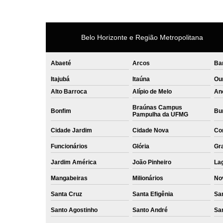
Belo Horizonte e Região Metropolitana
Abaeté
Arcos
Ba
Itajubá
Itaúna
Ou
Alto Barroca
Alípio de Melo
An
Braúnas Campus
Bonfim
Bur
Pampulha da UFMG
Cidade Jardim
Cidade Nova
Co
Funcionários
Glória
Gr
Jardim América
João Pinheiro
La
Mangabeiras
Milionários
No
Santa Cruz
Santa Efigênia
Sa
Santo Agostinho
Santo André
Sa