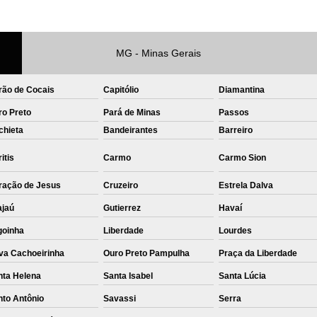
Private Label Roupas Femininas Recif
Private Label Têxtil Moda Infantil Brasília
MG - Minas Gerais
Private Label
Private Label A
rão de Cocais
Capitólio
Diamantina
Private Label Biquínis
Private 
ro Preto
Pará de Minas
Passos
Private Label Camisetas T-
chieta
Bandeirantes
Barreiro
Private Label de Camisetas
Priva
itis
Carmo
Carmo Sion
Private Label Têxtil
Sublimação C
ração de Jesus
Cruzeiro
Estrela Dalva
Sublimação de Camisetas
S
ajaú
Gutierrez
Havaí
Sublimação de Estampa em Ca
goinha
Liberdade
Lourdes
Sublimação em Camisetas de Alg
va Cachoeirinha
Ouro Preto Pampulha
Praça da Liberdade
Sublimação em Tecido
S
nta Helena
Santa Isabel
Santa Lúcia
Sublimação para Camisetas
nto Antônio
Savassi
Serra