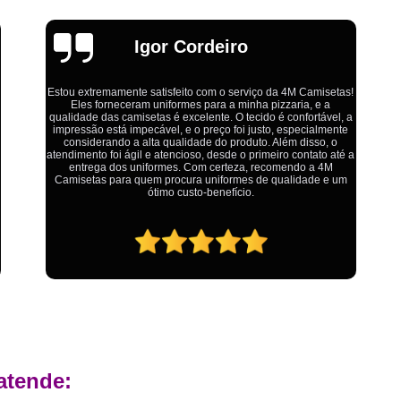
Estamparia Digital em Tecido d
Estamparia Têxtil Digital
Fabrica Cam
Emília
Fábrica Camiseta Est
Fábrica Camisetas Algodão Or
!
a
Fábrica Camisetas Estamp
Ótimo atendimento,todos muito educados, prestativos e que
colocam o cliente em primeiro lugar. Qualquer lugar tem
problemas,isso é fato, mas aqui na 4M tudo é resolvido com
Fabrica Camisetas Persona
a
calma e de forma que todos saem ganhando no final.
Fabrica de Camisetas Lisas
Atacado de Roupas para Revender de Fá
Fábrica Roupas Atacado
Fábrica R
Fábrica Roupas Infantil
Roup
Roupas de Fábrica Atacado
Pr
Private Label Camisetas Streetwear Goiá
Private Label Moda Fitness Mato Gros
atende:
Private Label para Roupa Minas Gerais