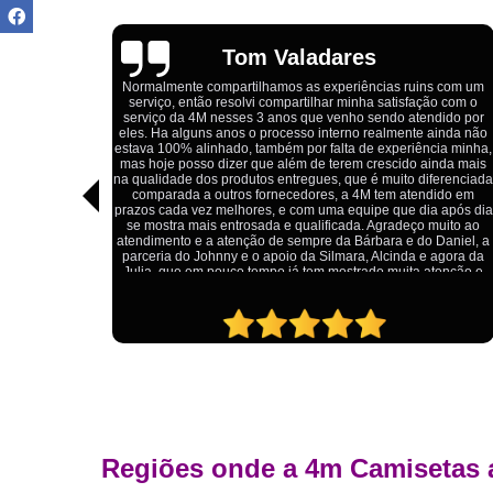
Igor Cordeiro
s com um
ão com o
Estou extremamente satisfeito com o serviço da 4M Camisetas
dido por
Eles forneceram uniformes para a minha pizzaria, e a
ainda não
qualidade das camisetas é excelente. O tecido é confortável, 
cia minha,
impressão está impecável, e o preço foi justo, especialmente
inda mais
considerando a alta qualidade do produto. Além disso, o
ferenciada
atendimento foi ágil e atencioso, desde o primeiro contato até 
dido em
entrega dos uniformes. Com certeza, recomendo a 4M
a após dia
Camisetas para quem procura uniformes de qualidade e um
muito ao
ótimo custo-benefício.
 Daniel, a
 agora da
atenção e
Regiões onde a 4m Camisetas 