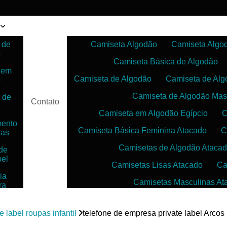
 de
Camiseta Algodão
Camiseta Algo
o
Camiseta Básica de Algodão
 em
Camiseta de Algodão
Camiseta de Alg
o
Camiseta de Algodão Mas
 de
Contato
Camiseta em Algodão Egípcio
C
mento
Camiseta Básica Feminina Atacado
C
pas
Camisetas de Algodão Ataca
de
bel
Camisetas Lisas Atacado
Ca
ia
Camisetas Masculinas At
ra
as
Camisetas no Atacado para Reven
ias
e label roupas infantil
telefone de empresa private label Arcos
Camisetas para Sublimação