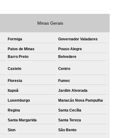
e
Private Label Roupas Masculinas Bahia
Private Label Têxtil Streetwear Rio de Janeiro
Minas Gerais
lfaiataria
Private Label Bermudas
Formiga
Governador Valadares
Label Bones
Private Label Camisetas
Patos de Minas
Pouso Alegre
shirt
Private Label Confecção
Barro Preto
Belvedere
te Label de Malhas
Private Label Roupas
Castelo
Centro
amiseta
Sublimação Camiseta Algodão
Floresta
Fumec
ublimação de Camisetas de Algodão
Itapoã
Jardim Alvorada
miseta
Sublimação em Camisetas
Luxemburgo
Manacás Nova Pampulha
odão
Sublimação em Camisetas Lisas
Regina
Santa Cecília
ublimação em Tecido de Algodão
Santa Margarida
Santa Tereza
Sublimação Total em Camisetas
Sion
São Bento