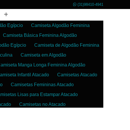
(31)98410-4941
dão Egípcio
Camiseta Algodão Feminina
Camiseta Básica Feminina Algodão
odão Egípcio
Camiseta de Algodão Feminina
culina
Camiseta em Algodão
amiseta Manga Longa Feminina Algodão
amiseta Infantil Atacado
Camisetas Atacado
do
Camisetas Femininas Atacado
misetas Lisas para Estampar Atacado
acado
Camisetas no Atacado
da
Camisetas para Estampar Atacado
 Atacado
Confecção de Roupas