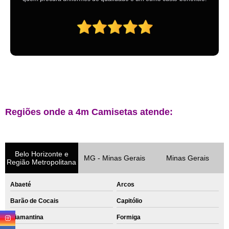
Regiões onde a 4m Camisetas atende:
Belo Horizonte e
MG - Minas Gerais
Minas Gerais
Região Metropolitana
Abaeté
Arcos
Barão de Cocais
Capitólio
Diamantina
Formiga