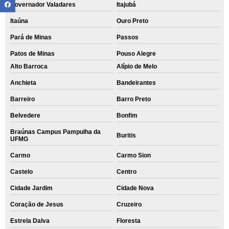
Governador Valadares
Itajubá
Itaúna
Ouro Preto
Pará de Minas
Passos
Patos de Minas
Pouso Alegre
Alto Barroca
Alípio de Melo
Anchieta
Bandeirantes
Barreiro
Barro Preto
Belvedere
Bonfim
Braúnas Campus Pampulha da
Buritis
UFMG
Carmo
Carmo Sion
Castelo
Centro
Cidade Jardim
Cidade Nova
Coração de Jesus
Cruzeiro
Estrela Dalva
Floresta