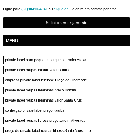
Ligue para
(31)98410-4941
ou
clique aqui
e entre em contato por email.
Solicite um orçamento
MENU
private label para pequenas empresas valor Araxá
private label roupas infantil valor Buritis
empresa private label telefone Praça da Liberdade
private label roupas femininas preço Bonfim
private label roupas femininas valor Santa Cruz
confecção private label preço Itajubá
private label roupas fitness preço Jardim Alvorada
preço de private label roupas fitness Santo Agostinho