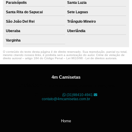
Paraisópolis
Santa Luzia
Santa Rita do Sapucai
Sete Lagoas
São João Del Rei
Triângulo Mineiro
Uberaba
Uberlândia
Varginha
O conteúdo do texto desta página é de direito reservado. Sua reprodução, parcial ou total,
mesmo citando nossos links, é proibida sem a autorização do autor. Crime de violação de
direito autoral – artigo 184 do Código Penal –
Lei 9610/98 - Lei de direitos autorais
.
4m Camisetas
Unidade01
Rua dos Guaranis, 3º Andar - Centro, Belo
Horizonte - MG
CEP: 30120-040
(31)98410-4941
contato@4mcamisetas.com.br
Home