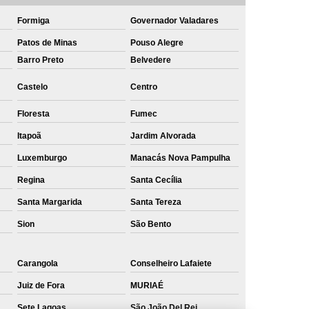
Formiga
Governador Valadares
Patos de Minas
Pouso Alegre
Barro Preto
Belvedere
Castelo
Centro
Floresta
Fumec
Itapoã
Jardim Alvorada
Luxemburgo
Manacás Nova Pampulha
Regina
Santa Cecília
Santa Margarida
Santa Tereza
Sion
São Bento
Carangola
Conselheiro Lafaiete
Juiz de Fora
MURIAÉ
Sete Lagoas
São João Del Rei