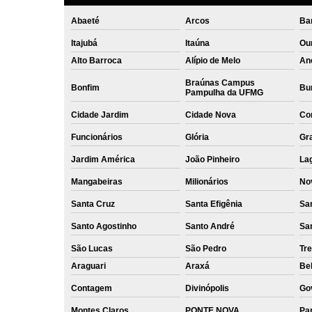
Abaeté
Arcos
Ba
Itajubá
Itaúna
Ou
Alto Barroca
Alípio de Melo
An
Braúnas Campus
Bonfim
Bur
Pampulha da UFMG
Cidade Jardim
Cidade Nova
Co
Funcionários
Glória
Gr
Jardim América
João Pinheiro
La
Mangabeiras
Milionários
No
Santa Cruz
Santa Efigênia
Sa
Santo Agostinho
Santo André
Sa
São Lucas
São Pedro
Tre
Araguari
Araxá
Bel
Contagem
Divinópolis
Go
Montes Claros
PONTE NOVA
Par