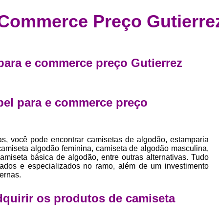
Confecção de Roupas Esportiva
de
e Commerce Preço Gutierre
a
Confecção de Roupas Personaliza
roupa
Confecção Roupas
Confecção Roupa
bel
Confecção Roupas Fitness
 para e commerce preço Gutierrez
as
Desenvolvimento de Coleção de E
bels
Desenvolvimento de Estampa Exclusiva
ão
abel para e commerce preço
Desenvolvimento d
Desenvolvimento 
as, você pode encontrar camisetas de algodão, estamparia
Desenvolvimento de Es
, camiseta algodão feminina, camiseta de algodão masculina,
Desenvolvimento de Es
miseta básica de algodão, entre outras alternativas. Tudo
icados e especializados no ramo, além de um investimento
Desenvolvimento d
ernas.
Desenvolvimento de Estampas Exclus
adquirir os produtos de
camiseta
Desenvolvimento Estampa de 