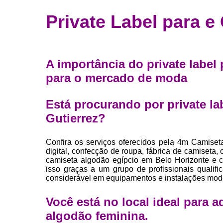
Fábrica 
Private Label para 
camiset
Fábrica de 
Private la
A importância do private label
para roup
para o mercado de moda
Private la
Sublimaç
Está procurando por private l
Gutierrez?
Confira os serviços oferecidos pela 4m Camiset
digital, confecção de roupa, fábrica de camiseta
camiseta algodão egípcio em Belo Horizonte e ca
isso graças a um grupo de profissionais qualif
considerável em equipamentos e instalações mod
Você está no local ideal para 
algodão feminina
.