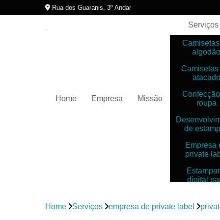
Rua dos Guaranis, 3º Andar
Serviços
Camisetas
algodã
Camisetas
atacad
Confecção
Home
Empresa
Missão
roupa
Desenvolvi
de estam
Empresa 
private la
Estampar
digital pa
camiset
Estampar
Home
Serviços
empresa de private label
privat
digitais