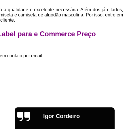
Estamparia Digital em Tecido d
a a qualidade e excelente necessária. Além dos já citados,
Estamparia Têxtil Digital
Fabrica Cam
iseta e camiseta de algodão masculina. Por isso, entre em
cliente.
Fábrica Camiseta Est
Fábrica Camisetas Algodão Or
 Label para e Commerce Preço
Fábrica Camisetas Estamp
Fabrica Camisetas Persona
em contato por email.
Fabrica de Camisetas Lisas
Atacado de Roupas para Revender de Fá
Fábrica Roupas Atacado
Fábrica R
Fábrica Roupas Infantil
Roup
Roupas de Fábrica Atacado
Pr
Private Label Camisetas Streetwear Goiá
Emília
Private Label Moda Fitness Mato Gros
Private Label para Roupa Minas Gerais