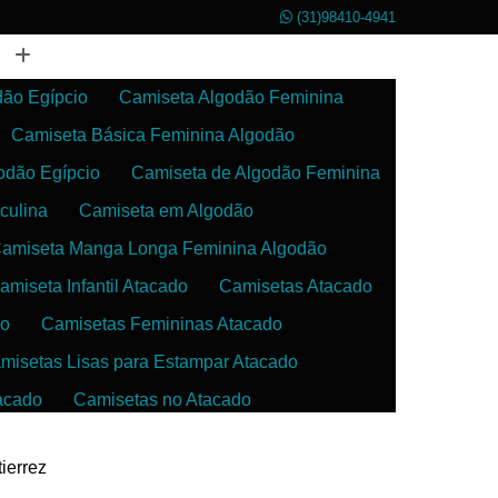
(31)98410-4941
dão Egípcio
Camiseta Algodão Feminina
Camiseta Básica Feminina Algodão
odão Egípcio
Camiseta de Algodão Feminina
culina
Camiseta em Algodão
amiseta Manga Longa Feminina Algodão
amiseta Infantil Atacado
Camisetas Atacado
do
Camisetas Femininas Atacado
misetas Lisas para Estampar Atacado
acado
Camisetas no Atacado
da
Camisetas para Estampar Atacado
ierrez
 Atacado
Confecção de Roupas