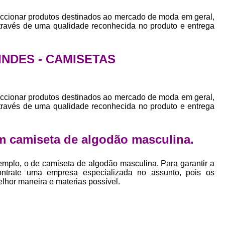
Empresa Private Label
Private D
ccionar produtos destinados ao mercado de moda em geral,
Private Label para Pequenas Empr
através de uma qualidade reconhecida no produto e entrega
Private Label Roupas Femini
Private Label Roupas Infantil
RINDES - CAMISETAS
Private Label Roupas Plu
Estamparia de Camiseta Femini
ccionar produtos destinados ao mercado de moda em geral,
através de uma qualidade reconhecida no produto e entrega
Estamparia Digital de Camiset
Estamparia Digital em Camiseta
m camiseta de algodão masculina.
Estamparia Digital para Camisetas de Al
Estamparia em Camiseta de Algo
mplo, o de camiseta de algodão masculina. Para garantir a
ontrate uma empresa especializada no assunto, pois os
Estamparia Impressão Digital
Estamp
elhor maneira e materias possível.
Estamparia Digital Algodão
Estamparia Digital de Camiset