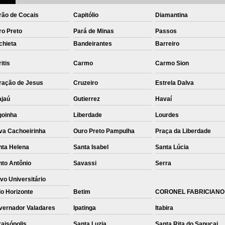
rão de Cocais
Capitólio
Diamantina
ro Preto
Pará de Minas
Passos
chieta
Bandeirantes
Barreiro
itis
Carmo
Carmo Sion
ração de Jesus
Cruzeiro
Estrela Dalva
ajaú
Gutierrez
Havaí
goinha
Liberdade
Lourdes
va Cachoeirinha
Ouro Preto Pampulha
Praça da Liberdade
nta Helena
Santa Isabel
Santa Lúcia
nto Antônio
Savassi
Serra
vo Universitário
o Horizonte
Betim
CORONEL FABRICIANO
vernador Valadares
Ipatinga
Itabira
aisópolis
Santa Luzia
Santa Rita do Sapucai