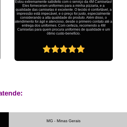
Private Label Roupas Femininas Recif
Ótimo atendimento,todos muito educados, prestativos e que
colocam o cliente em primeiro lugar. Qualquer lugar tem
Private Label Têxtil Moda Infantil Brasília
problemas,isso é fato, mas aqui na 4M tudo é resolvido com
calma e de forma que todos saem ganhando no final.
Private Label
Private Label A
Private Label Biquínis
Private 
Private Label Camisetas T-
Private Label de Camisetas
Priva
Private Label Têxtil
Sublimação C
Sublimação de Camisetas
S
Sublimação de Estampa em Ca
atende:
Sublimação em Camisetas de Alg
Sublimação em Tecido
S
Sublimação para Camisetas
MG - Minas Gerais