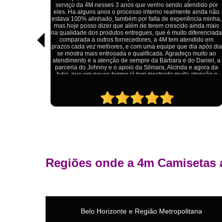
Estou extremamente satisfeito com o serviço da 4M Camisetas!
dido por
Eles forneceram uniformes para a minha pizzaria, e a
ainda não
qualidade das camisetas é excelente. O tecido é confortável, a
ia minha,
impressão está impecável, e o preço foi justo, especialmente
nda mais
considerando a alta qualidade do produto. Além disso, o
ferenciada
atendimento foi ágil e atencioso, desde o primeiro contato até a
ido em
entrega dos uniformes. Com certeza, recomendo a 4M
 após dia
Camisetas para quem procura uniformes de qualidade e um
uito ao
ótimo custo-benefício.
Daniel, a
agora da
tenção e
Regiões onde a 4m Camisetas 
Belo Horizonte e Região Metropolitana