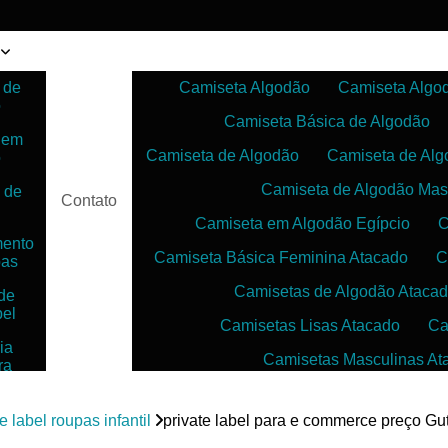
 de
Camiseta Algodão
Camiseta Algo
o
Camiseta Básica de Algodão
 em
Camiseta de Algodão
Camiseta de Alg
o
Camiseta de Algodão Mas
 de
Contato
Camiseta em Algodão Egípcio
C
mento
Camiseta Básica Feminina Atacado
C
pas
Camisetas de Algodão Ataca
de
bel
Camisetas Lisas Atacado
Ca
ia
Camisetas Masculinas At
ra
as
Camisetas no Atacado para Reven
ias
e label roupas infantil
private label para e commerce preço Gut
Camisetas para Sublimação