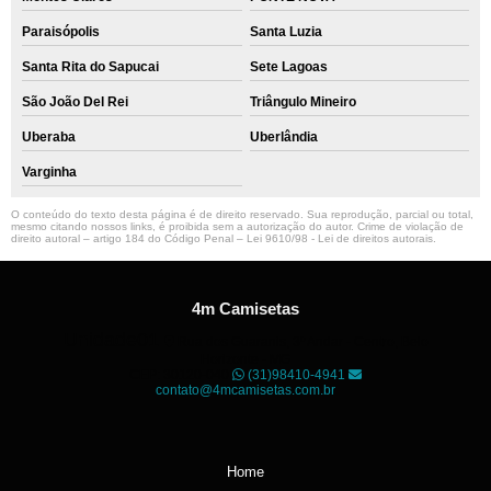
Paraisópolis
Santa Luzia
Santa Rita do Sapucai
Sete Lagoas
São João Del Rei
Triângulo Mineiro
Uberaba
Uberlândia
Varginha
O conteúdo do texto desta página é de direito reservado. Sua reprodução, parcial ou total,
mesmo citando nossos links, é proibida sem a autorização do autor. Crime de violação de
direito autoral – artigo 184 do Código Penal –
Lei 9610/98 - Lei de direitos autorais
.
4m Camisetas
Unidade01
Rua dos Guaranis, 3º Andar - Centro, Belo
Horizonte - MG
CEP: 30120-040
(31)98410-4941
contato@4mcamisetas.com.br
Home