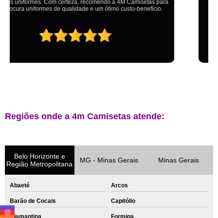
Regiões onde a 4m Camisetas atende:
Belo Horizonte e
MG - Minas Gerais
Minas Gerais
Região Metropolitana
Abaeté
Arcos
Barão de Cocais
Capitólio
Diamantina
Formiga