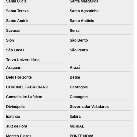
Santa Lúcia
Santa Margarida
Santa Tereza
Santo Agostinho
Santo André
Santo Antônio
Savassi
Serra
Sion
São Bento
São Lucas
São Pedro
Trevo Universitário
Araguari
Araxá
Belo Horizonte
Betim
CORONEL FABRICIANO
Carangola
Conselheiro Lafaiete
Contagem
Divinópolis
Governador Valadares
Ipatinga
Itabira
Juiz de Fora
MURIAÉ
Montes Claros
PONTE NOVA