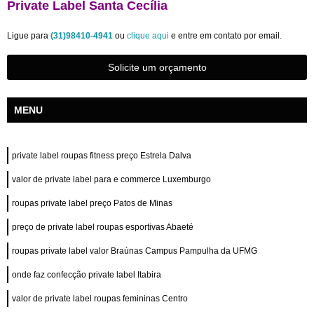
Private Label Santa Cecília
Ligue para
(31)98410-4941
ou
clique aqui
e entre em contato por email.
Solicite um orçamento
MENU
private label roupas fitness preço Estrela Dalva
valor de private label para e commerce Luxemburgo
roupas private label preço Patos de Minas
preço de private label roupas esportivas Abaeté
roupas private label valor Braúnas Campus Pampulha da UFMG
onde faz confecção private label Itabira
valor de private label roupas femininas Centro