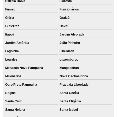
Estrela Dalva
Floresta
Fumec
Funcionários
Glória
Grajaú
Gutierrez
Havaí
Itapoã
Jardim Alvorada
Jardim América
João Pinheiro
Lagoinha
Liberdade
Lourdes
Luxemburgo
Manacás Nova Pampulha
Mangabeiras
Milionários
Nova Cachoeirinha
Ouro Preto Pampulha
Praça da Liberdade
Regina
Santa Cecília
Santa Cruz
Santa Efigênia
Santa Helena
Santa Isabel