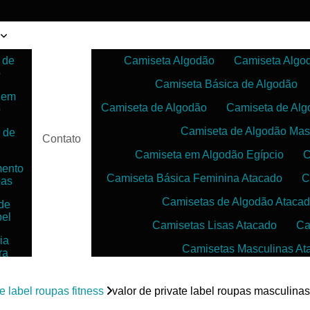
 de
Camiseta Algodão
Camiseta Algo
o
Camiseta Básica de Algodão
 em
Camiseta de Algodão
Camiseta de Alg
o
Camiseta de Algodão Mas
 de
Contato
Camiseta em Algodão Egípcio
C
mento
Camiseta Básica Feminina Atacado
C
pas
Camisetas de Algodão Ataca
de
bel
Camisetas Lisas Atacado
Ca
ia
Camisetas Masculinas At
ra
as
Camisetas no Atacado para Reven
ias
te label roupas fitness
valor de private label roupas masculinas
Camisetas para Sublimação