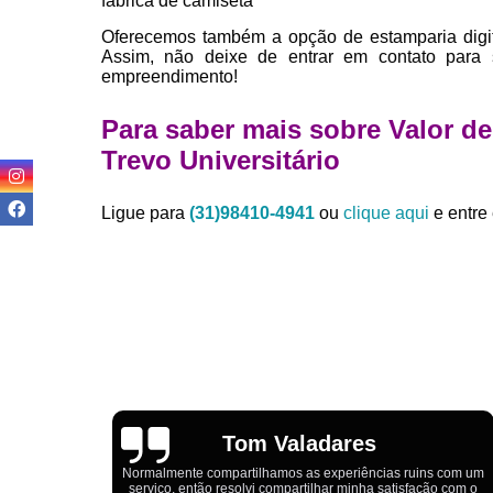
fábrica de camiseta
Oferecemos também a opção de estamparia digit
Assim, não deixe de entrar em contato para
empreendimento!
Para saber mais sobre Valor d
Trevo Universitário
Ligue para
(31)98410-4941
ou
clique aqui
e entre 
Igor Cordeiro
s com um
o com o