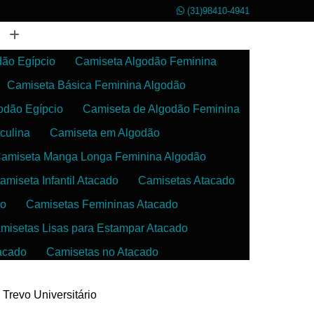
(31)98410-4941
dão Egípcio
Camiseta Algodão Feminina
Camiseta Básica Feminina Algodão
odão Egípcio
Camiseta de Algodão Feminina
culina
Camiseta em Algodão
amiseta Manga Longa Feminina Algodão
amiseta Infantil Atacado
Camisetas Atacado
do
Camisetas Femininas Atacado
misetas Lisas para Estampar Atacado
acado
Camisetas no Atacado
da
Camisetas para Estampar Atacado
 Trevo Universitário
 Atacado
Confecção de Roupas