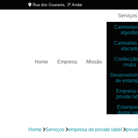
Rua dos Guaranis, 3º Andar
Serviços
Camisetas
algodã
Camisetas
atacad
Confecção
Home
Empresa
Missão
roupa
Desenvolvi
de estam
Empresa 
private la
Estampar
digital pa
camiset
Estampar
Home
Serviços
empresa de private label
priva
digitais