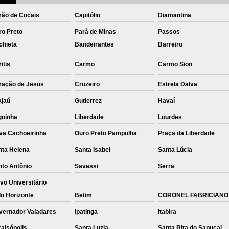
rão de Cocais
Capitólio
Diamantina
ro Preto
Pará de Minas
Passos
chieta
Bandeirantes
Barreiro
itis
Carmo
Carmo Sion
ração de Jesus
Cruzeiro
Estrela Dalva
ajaú
Gutierrez
Havaí
goinha
Liberdade
Lourdes
va Cachoeirinha
Ouro Preto Pampulha
Praça da Liberdade
nta Helena
Santa Isabel
Santa Lúcia
nto Antônio
Savassi
Serra
vo Universitário
o Horizonte
Betim
CORONEL FABRICIANO
vernador Valadares
Ipatinga
Itabira
aisópolis
Santa Luzia
Santa Rita do Sapucai