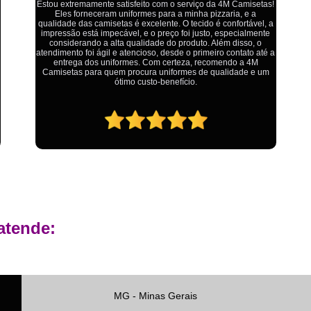
Private Label Roupas Femininas Recif
Ótimo atendimento,todos muito educados, prestativos e que
colocam o cliente em primeiro lugar. Qualquer lugar tem
Private Label Têxtil Moda Infantil Brasília
problemas,isso é fato, mas aqui na 4M tudo é resolvido com
calma e de forma que todos saem ganhando no final.
Private Label
Private Label A
Private Label Biquínis
Private 
Private Label Camisetas T-
Private Label de Camisetas
Priva
Private Label Têxtil
Sublimação C
Sublimação de Camisetas
S
Sublimação de Estampa em Ca
atende:
Sublimação em Camisetas de Alg
Sublimação em Tecido
S
Sublimação para Camisetas
MG - Minas Gerais