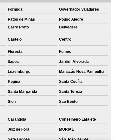
Formiga
Governador Valadares
Patos de Minas
Pouso Alegre
Barro Preto
Belvedere
Castelo
Centro
Floresta
Fumec
Itapoã
Jardim Alvorada
Luxemburgo
Manacás Nova Pampulha
Regina
Santa Cecília
Santa Margarida
Santa Tereza
Sion
São Bento
Carangola
Conselheiro Lafaiete
Juiz de Fora
MURIAÉ
Sete Lagoas
São João Del Rei