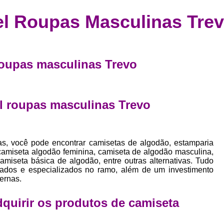
Confecção de Roupas Esportiva
de
el Roupas Masculinas Trev
a
Confecção de Roupas Personaliza
roupa
Confecção Roupas
Confecção Roupa
bel
Confecção Roupas Fitness
 roupas masculinas Trevo
as
Desenvolvimento de Coleção de E
bels
Desenvolvimento de Estampa Exclusiva
ão
el roupas masculinas Trevo
Desenvolvimento d
Desenvolvimento 
as, você pode encontrar camisetas de algodão, estamparia
Desenvolvimento de Es
, camiseta algodão feminina, camiseta de algodão masculina,
Desenvolvimento de Es
miseta básica de algodão, entre outras alternativas. Tudo
icados e especializados no ramo, além de um investimento
Desenvolvimento d
ernas.
Desenvolvimento de Estampas Exclus
adquirir os produtos de
camiseta
Desenvolvimento Estampa de 