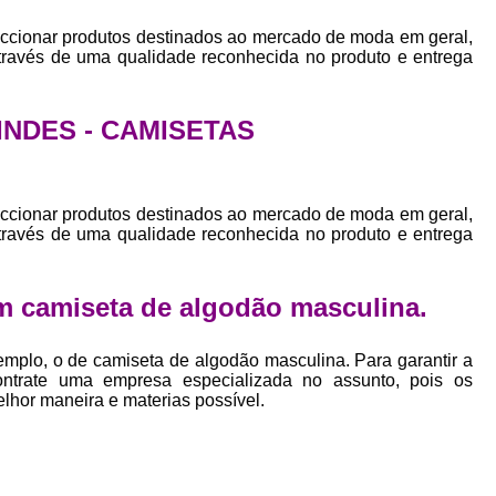
Empresa Private Label
Private D
ccionar produtos destinados ao mercado de moda em geral,
Private Label para Pequenas Empr
através de uma qualidade reconhecida no produto e entrega
Private Label Roupas Femini
Private Label Roupas Infantil
RINDES - CAMISETAS
Private Label Roupas Plu
Estamparia de Camiseta Femini
ccionar produtos destinados ao mercado de moda em geral,
através de uma qualidade reconhecida no produto e entrega
Estamparia Digital de Camiset
Estamparia Digital em Camiseta
m camiseta de algodão masculina.
Estamparia Digital para Camisetas de Al
Estamparia em Camiseta de Algo
mplo, o de camiseta de algodão masculina. Para garantir a
ontrate uma empresa especializada no assunto, pois os
Estamparia Impressão Digital
Estamp
elhor maneira e materias possível.
Estamparia Digital Algodão
Estamparia Digital de Camiset