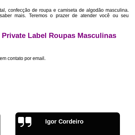
Estamparia Digital em Tecido d
al, confecção de roupa e camiseta de algodão masculina.
Estamparia Têxtil Digital
Fabrica Cam
 saber mais. Teremos o prazer de atender você ou seu
Fábrica Camiseta Est
Fábrica Camisetas Algodão Or
e Private Label Roupas Masculinas
Fábrica Camisetas Estamp
Fabrica Camisetas Persona
em contato por email.
Fabrica de Camisetas Lisas
Atacado de Roupas para Revender de Fá
Fábrica Roupas Atacado
Fábrica R
Fábrica Roupas Infantil
Roup
Roupas de Fábrica Atacado
Pr
Private Label Camisetas Streetwear Goiá
Emília
Private Label Moda Fitness Mato Gros
Private Label para Roupa Minas Gerais