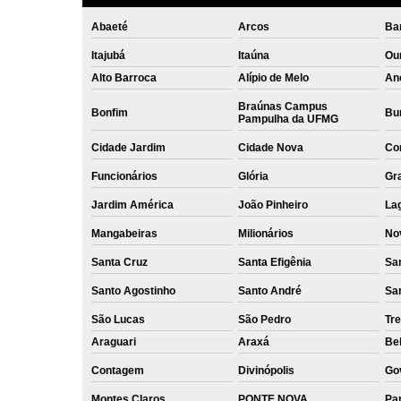
Abaeté
Arcos
Ba
Itajubá
Itaúna
Ou
Alto Barroca
Alípio de Melo
An
Braúnas Campus
Bonfim
Bur
Pampulha da UFMG
Cidade Jardim
Cidade Nova
Co
Funcionários
Glória
Gr
Jardim América
João Pinheiro
La
Mangabeiras
Milionários
No
Santa Cruz
Santa Efigênia
Sa
Santo Agostinho
Santo André
Sa
São Lucas
São Pedro
Tre
Araguari
Araxá
Bel
Contagem
Divinópolis
Go
Montes Claros
PONTE NOVA
Par