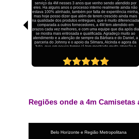
Estou extremamente satisfeito com o serviço da 4M Camisetas!
dido por
Eles forneceram uniformes para a minha pizzaria, e a
ainda não
qualidade das camisetas é excelente. O tecido é confortável, a
ia minha,
impressão está impecável, e o preço foi justo, especialmente
nda mais
considerando a alta qualidade do produto. Além disso, o
ferenciada
atendimento foi ágil e atencioso, desde o primeiro contato até a
ido em
entrega dos uniformes. Com certeza, recomendo a 4M
 após dia
Camisetas para quem procura uniformes de qualidade e um
uito ao
ótimo custo-benefício.
Daniel, a
agora da
tenção e
Regiões onde a 4m Camisetas 
Belo Horizonte e Região Metropolitana