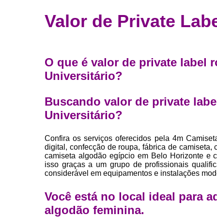
Fábrica 
Valor de Private Lab
camiset
Fábrica de 
Private la
O que é valor de private label
para roup
Universitário?
Private la
Sublimaç
Buscando valor de private lab
Universitário?
Confira os serviços oferecidos pela 4m Camiset
digital, confecção de roupa, fábrica de camiseta
camiseta algodão egípcio em Belo Horizonte e ca
isso graças a um grupo de profissionais qualif
considerável em equipamentos e instalações mod
Você está no local ideal para 
algodão feminina
.