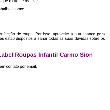
que o cliente realizar.
Empresa Private Label
Private D
abalhos como:
Private Label para Pequenas Empr
Private Label Roupas Femini
Private Label Roupas Infantil
onfecção de roupa. Por isso, aproveite a sua chance para
Private Label Roupas Plu
es estão dispostos a sanar todas as suas dúvidas sobre os
Estamparia de Camiseta Femini
Estamparia Digital de Camiset
Label Roupas Infantil Carmo Sion
Estamparia Digital em Camiseta
em contato por email.
Estamparia Digital para Camisetas de Al
Estamparia em Camiseta de Algo
Estamparia Impressão Digital
Estamp
Estamparia Digital Algodão
Estamparia Digital de Camiset