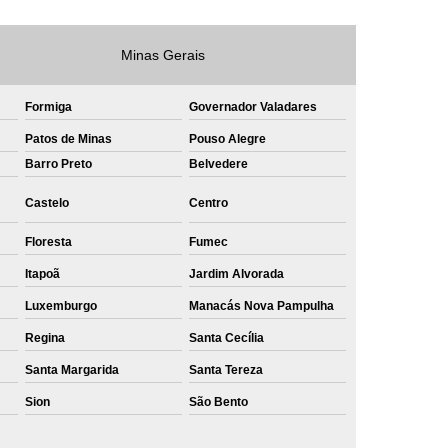
e
Private Label Roupas Masculinas Bahia
Minas Gerais
Private Label Têxtil Streetwear Rio de Janeiro
lfaiataria
Private Label Bermudas
Formiga
Governador Valadares
Label Bones
Private Label Camisetas
Patos de Minas
Pouso Alegre
shirt
Barro Preto
Private Label Confecção
Belvedere
te Label de Malhas
Private Label Roupas
Castelo
Centro
amiseta
Sublimação Camiseta Algodão
Floresta
Fumec
ublimação de Camisetas de Algodão
Itapoã
Jardim Alvorada
miseta
Sublimação em Camisetas
Luxemburgo
Manacás Nova Pampulha
odão
Sublimação em Camisetas Lisas
Regina
Santa Cecília
ublimação em Tecido de Algodão
Santa Margarida
Santa Tereza
Sublimação Total em Camisetas
Sion
São Bento