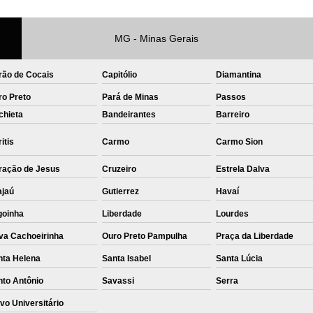
Private Label Roupas Femininas Recif
MG - Minas Gerais
Private Label Têxtil Moda Infantil Brasília
Private Label
Private Label A
rão de Cocais
Capitólio
Diamantina
Private Label Biquínis
Private 
ro Preto
Pará de Minas
Passos
chieta
Bandeirantes
Private Label Camisetas T-
Barreiro
Private Label de Camisetas
Priva
itis
Carmo
Carmo Sion
Private Label Têxtil
Sublimação C
ração de Jesus
Cruzeiro
Estrela Dalva
Sublimação de Camisetas
S
ajaú
Gutierrez
Havaí
Sublimação de Estampa em Ca
goinha
Liberdade
Lourdes
Sublimação em Camisetas de Alg
va Cachoeirinha
Ouro Preto Pampulha
Praça da Liberdade
Sublimação em Tecido
S
nta Helena
Santa Isabel
Santa Lúcia
nto Antônio
Savassi
Sublimação para Camisetas
Serra
vo Universitário