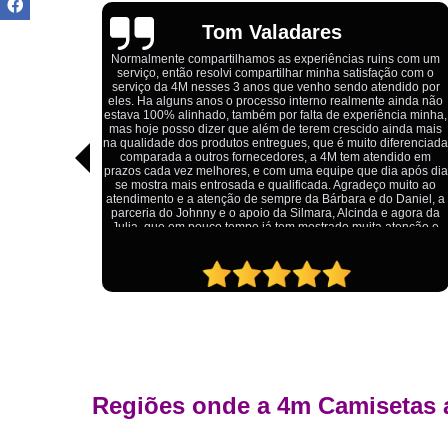
Igor Cordeiro
s com um
o com o
Estou extremamente satisfeito com o serviço da 4M Camisetas!
dido por
Eles forneceram uniformes para a minha pizzaria, e a
ainda não
qualidade das camisetas é excelente. O tecido é confortável, a
ia minha,
impressão está impecável, e o preço foi justo, especialmente
nda mais
considerando a alta qualidade do produto. Além disso, o
ferenciada
atendimento foi ágil e atencioso, desde o primeiro contato até a
ido em
entrega dos uniformes. Com certeza, recomendo a 4M
 após dia
Camisetas para quem procura uniformes de qualidade e um
uito ao
ótimo custo-benefício.
Daniel, a
agora da
tenção e
Regiões onde a 4m Camisetas 