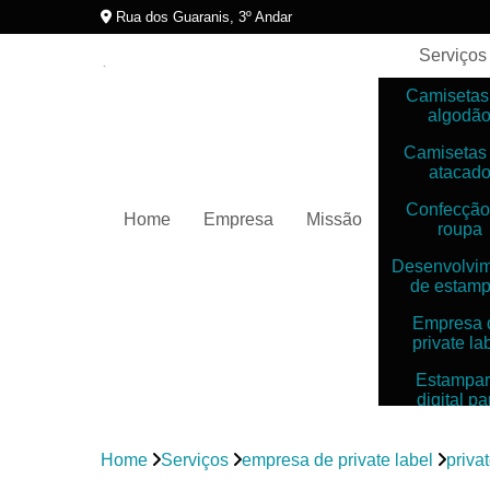
Rua dos Guaranis, 3º Andar
Serviços
Camisetas
algodã
Camisetas
atacad
Confecção
Home
Empresa
Missão
roupa
Desenvolvi
de estam
Empresa 
private la
Estampar
digital pa
camiset
Estampar
Home
Serviços
empresa de private label
priva
digitais