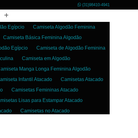
(31)98410-4941
dão Egípcio
Camiseta Algodão Feminina
Camiseta Básica Feminina Algodão
odão Egípcio
Camiseta de Algodão Feminina
culina
Camiseta em Algodão
amiseta Manga Longa Feminina Algodão
amiseta Infantil Atacado
Camisetas Atacado
do
Camisetas Femininas Atacado
misetas Lisas para Estampar Atacado
acado
Camisetas no Atacado
da
Camisetas para Estampar Atacado
 Atacado
Confecção de Roupas