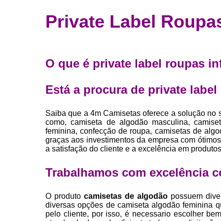
Fábrica 
Private Label Roupas
camiset
Fábrica de 
Private la
O que é private label roupas i
para roup
Private la
Está a procura de private label
Sublimaç
Saiba que a 4m Camisetas oferece a solução
como, camiseta de algodão masculina, camiset
feminina, confecção de roupa, camisetas de algodã
graças aos investimentos da empresa com ótimos 
a satisfação do cliente e a excelência em produtos
Trabalhamos com excelência c
O produto
camisetas de algodão
possuem diver
diversas opções de camiseta algodão feminina 
pelo cliente, por isso, é necessario escolher 