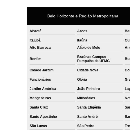
Belo Horizonte e Região Metropolitana
Abaeté
Arcos
Ba
Itajubá
Itaúna
Ou
Alto Barroca
Alípio de Melo
An
Braúnas Campus
Bonfim
Bur
Pampulha da UFMG
Cidade Jardim
Cidade Nova
Co
Funcionários
Glória
Gr
Jardim América
João Pinheiro
La
Mangabeiras
Milionários
No
Santa Cruz
Santa Efigênia
Sa
Santo Agostinho
Santo André
Sa
São Lucas
São Pedro
Tre