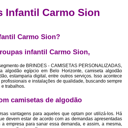
Confecção de Roupas Esportiva
de
 Infantil Carmo Sion
a
Confecção de Roupas Personaliza
roupa
Confecção Roupas
Confecção Roupa
bel
Confecção Roupas Fitness
nfantil Carmo Sion?
as
Desenvolvimento de Coleção de E
bels
 roupas infantil Carmo Sion,
Desenvolvimento de Estampa Exclusiva
ão
Desenvolvimento d
 no segmento de BRINDES - CAMISETAS PERSONALIZADAS,
a algodão egípcio em Belo Horizonte, camiseta algodão
Desenvolvimento 
o, estamparia digital, entre outros serviços. Isso acontece
profissionais e instalações de qualidade, buscando sempre
Desenvolvimento de Es
 e trabalhos.
Desenvolvimento de Es
om camisetas de algodão
Desenvolvimento d
Desenvolvimento de Estampas Exclus
sas vantagens para aqueles que optam por utilizá-los. Há
que devem estar de acordo com as demandas apresentadas
Desenvolvimento Estampa de 
bem a empresa para sanar essa demanda, e assim, a mesma,