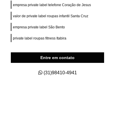
ry Fit
Private Label para e Commerce
empresa private label telefone Coração de Jesus
esas
Private Label Roupas Esportivas
valor de private label roupas infantil Santa Cruz
nas
Private Label Roupas Fitness
empresa private label São Bento
Private Label Roupas Masculinas
private label roupas fitness Itabira
s Size
Roupas Private Label
na
Estamparia de Camisetas Digital
Entre em contato
a
Estamparia Digital em Camiseta
s
Estamparia Digital para Camiseta
(31)98410-4941
godão
Estamparia e Impressão em Camiseta
dão
Estamparia em Tecido de Algodão
aria Sublimação Digital
Estamparia Digital
Estamparia Digital Camisetas
as
Estamparia Digital em Algodão