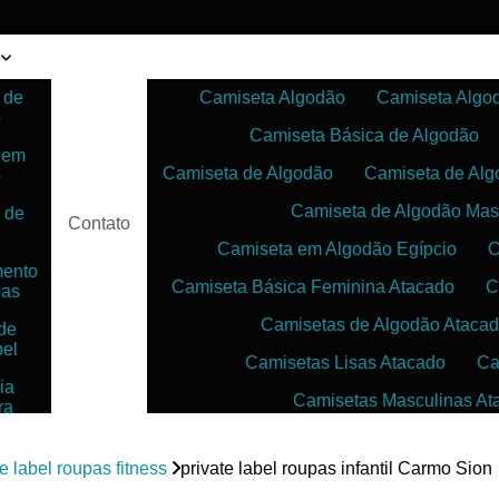
 de
Camiseta Algodão
Camiseta Algo
o
Camiseta Básica de Algodão
 em
Camiseta de Algodão
Camiseta de Alg
o
Camiseta de Algodão Mas
 de
Contato
Camiseta em Algodão Egípcio
C
mento
Camiseta Básica Feminina Atacado
C
pas
Camisetas de Algodão Ataca
de
bel
Camisetas Lisas Atacado
Ca
ia
Camisetas Masculinas At
ra
as
Camisetas no Atacado para Reven
ias
te label roupas fitness
private label roupas infantil Carmo Sion
Camisetas para Sublimação