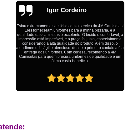
Estamparia Digital em Tecido d
Emília
Estamparia Têxtil Digital
Fabrica Cam
Fábrica Camiseta Est
Fábrica Camisetas Algodão Or
Ótimo atendimento,todos muito educados, prestativos e que
colocam o cliente em primeiro lugar. Qualquer lugar tem
Fábrica Camisetas Estamp
problemas,isso é fato, mas aqui na 4M tudo é resolvido com
calma e de forma que todos saem ganhando no final.
Fabrica Camisetas Persona
Fabrica de Camisetas Lisas
Atacado de Roupas para Revender de Fá
Fábrica Roupas Atacado
Fábrica R
Fábrica Roupas Infantil
Roup
Roupas de Fábrica Atacado
Pr
Private Label Camisetas Streetwear Goiá
atende:
Private Label Moda Fitness Mato Gros
Private Label para Roupa Minas Gerais