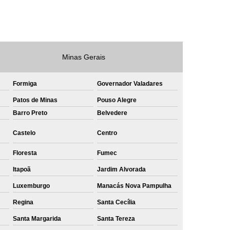
e
Private Label Roupas Masculinas Bahia
Private Label Têxtil Streetwear Rio de Janeiro
lfaiataria
Private Label Bermudas
Minas Gerais
Label Bones
Private Label Camisetas
Formiga
Governador Valadares
shirt
Private Label Confecção
Patos de Minas
Pouso Alegre
te Label de Malhas
Private Label Roupas
Barro Preto
Belvedere
amiseta
Sublimação Camiseta Algodão
Castelo
Centro
ublimação de Camisetas de Algodão
Floresta
Fumec
miseta
Sublimação em Camisetas
Itapoã
Jardim Alvorada
odão
Sublimação em Camisetas Lisas
Luxemburgo
Manacás Nova Pampulha
ublimação em Tecido de Algodão
Regina
Santa Cecília
Sublimação Total em Camisetas
Santa Margarida
Santa Tereza