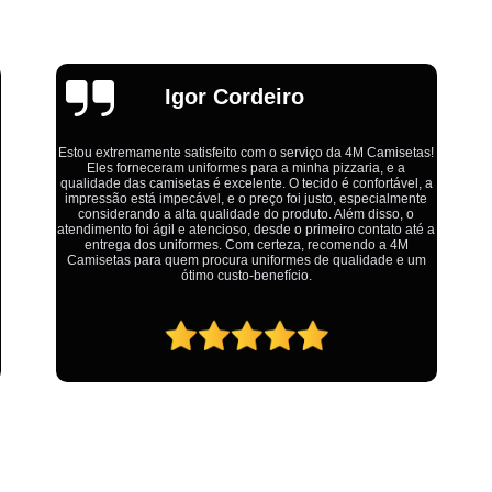
Estamparia Digital em Tecido d
Estamparia Têxtil Digital
Fabrica Cam
Fábrica Camiseta Est
Emília
Fábrica Camisetas Algodão Or
Fábrica Camisetas Estamp
da 4M Camisetas!
izzaria, e a
 é confortável, a
Fabrica Camisetas Persona
Ótimo atendimento,todos muito educados, prestativos
o, especialmente
colocam o cliente em primeiro lugar. Qualquer lugar
 Além disso, o
problemas,isso é fato, mas aqui na 4M tudo é resolvi
Fabrica de Camisetas Lisas
eiro contato até a
calma e de forma que todos saem ganhando no fin
comendo a 4M
 qualidade e um
Atacado de Roupas para Revender de Fá
Fábrica Roupas Atacado
Fábrica R
Fábrica Roupas Infantil
Roup
Roupas de Fábrica Atacado
Pr
Private Label Camisetas Streetwear Goiá
Private Label Moda Fitness Mato Gros
Private Label para Roupa Minas Gerais