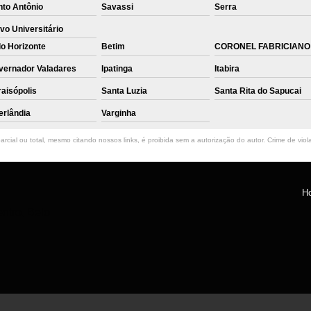
nto Antônio
Savassi
Serra
vo Universitário
o Horizonte
Betim
CORONEL FABRICIANO
vernador Valadares
Ipatinga
Itabira
aisópolis
Santa Luzia
Santa Rita do Sapucai
erlândia
Varginha
rcial ou total, mesmo citando nossos links, é proibida sem a autorização do autor. Crime de viol
H
ntro, Belo