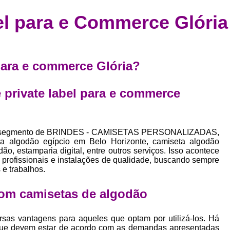
Confecção de Roupas Esportiva
de
el para e Commerce Glória
a
Confecção de Roupas Personaliza
roupa
Confecção Roupas
Confecção Roupa
bel
Confecção Roupas Fitness
 para e commerce Glória?
as
Desenvolvimento de Coleção de E
bels
 private label para e commerce
Desenvolvimento de Estampa Exclusiva
ão
Desenvolvimento d
Desenvolvimento 
 no segmento de BRINDES - CAMISETAS PERSONALIZADAS,
a algodão egípcio em Belo Horizonte, camiseta algodão
Desenvolvimento de Es
o, estamparia digital, entre outros serviços. Isso acontece
profissionais e instalações de qualidade, buscando sempre
Desenvolvimento de Es
 e trabalhos.
Desenvolvimento d
om camisetas de algodão
Desenvolvimento de Estampas Exclus
Desenvolvimento Estampa de 
sas vantagens para aqueles que optam por utilizá-los. Há
que devem estar de acordo com as demandas apresentadas