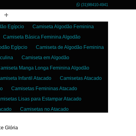
(31)98410-4941
dão Egípcio
Camiseta Algodão Feminina
Camiseta Básica Feminina Algodão
odão Egípcio
Camiseta de Algodão Feminina
culina
Camiseta em Algodão
amiseta Manga Longa Feminina Algodão
amiseta Infantil Atacado
Camisetas Atacado
do
Camisetas Femininas Atacado
misetas Lisas para Estampar Atacado
acado
Camisetas no Atacado
da
Camisetas para Estampar Atacado
ce Glória
 Atacado
Confecção de Roupas