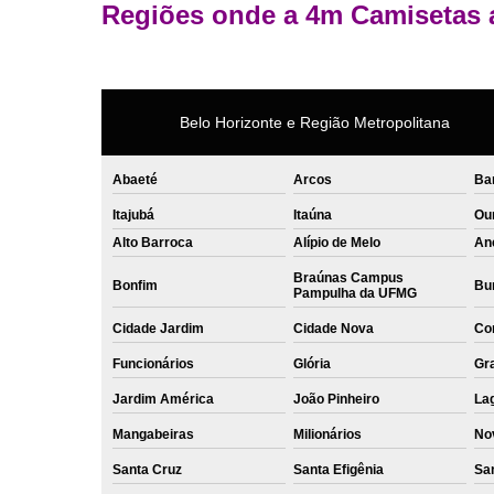
Regiões onde a 4m Camisetas 
Belo Horizonte e Região Metropolitana
Abaeté
Arcos
Ba
Itajubá
Itaúna
Ou
Alto Barroca
Alípio de Melo
An
Braúnas Campus
Bonfim
Bur
Pampulha da UFMG
Cidade Jardim
Cidade Nova
Co
Funcionários
Glória
Gr
Jardim América
João Pinheiro
La
Mangabeiras
Milionários
No
Santa Cruz
Santa Efigênia
Sa