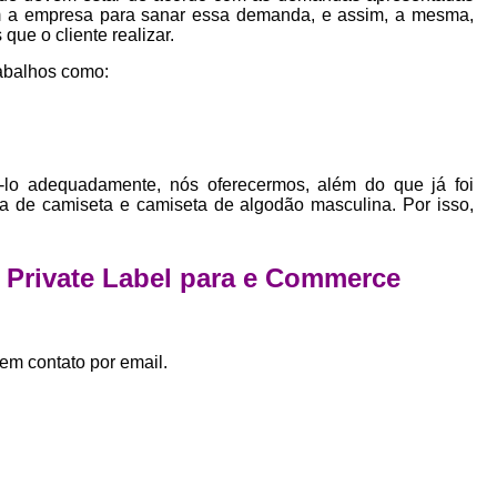
Empresa Private Label
Private D
bem a empresa para sanar essa demanda, e assim, a mesma,
que o cliente realizar.
Private Label para Pequenas Empr
abalhos como:
Private Label Roupas Femini
Private Label Roupas Infantil
Private Label Roupas Plu
ê-lo adequadamente, nós oferecermos, além do que já foi
Estamparia de Camiseta Femini
ica de camiseta e camiseta de algodão masculina. Por isso,
Estamparia Digital de Camiset
e Private Label para e Commerce
Estamparia Digital em Camiseta
Estamparia Digital para Camisetas de Al
Estamparia em Camiseta de Algo
em contato por email.
Estamparia Impressão Digital
Estamp
Estamparia Digital Algodão
Estamparia Digital de Camiset