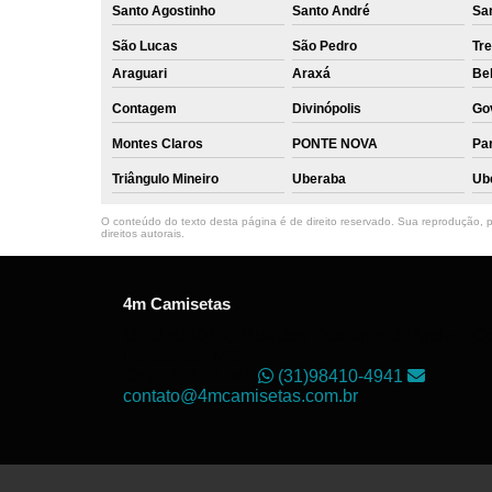
Santo Agostinho
Santo André
Sa
São Lucas
São Pedro
Tre
Araguari
Araxá
Bel
Contagem
Divinópolis
Go
Montes Claros
PONTE NOVA
Par
Triângulo Mineiro
Uberaba
Ub
O conteúdo do texto desta página é de direito reservado. Sua reprodução, pa
direitos autorais
.
4m Camisetas
Unidade01
Rua dos Guaranis, 3º Andar - Ce
Horizonte - MG
CEP: 30120-040
(31)98410-4941
contato@4mcamisetas.com.br