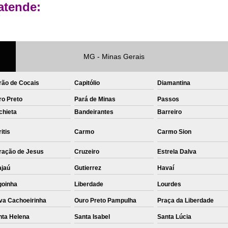
atende:
Private Label Roupas Femininas Recif
Private Label Têxtil Moda Infantil Brasília
Private Label
Private Label A
MG - Minas Gerais
Private Label Biquínis
Private 
rão de Cocais
Capitólio
Diamantina
Private Label Camisetas T-
ro Preto
Pará de Minas
Passos
Private Label de Camisetas
Priva
chieta
Bandeirantes
Barreiro
Private Label Têxtil
Sublimação C
itis
Carmo
Carmo Sion
Sublimação de Camisetas
S
ração de Jesus
Cruzeiro
Estrela Dalva
Sublimação de Estampa em Ca
ajaú
Gutierrez
Havaí
Sublimação em Camisetas de Alg
goinha
Liberdade
Lourdes
Sublimação em Tecido
S
va Cachoeirinha
Ouro Preto Pampulha
Praça da Liberdade
Sublimação para Camisetas
nta Helena
Santa Isabel
Santa Lúcia