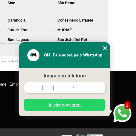
Sion
São Bento
Carangola
Conselheiro Lafaiete
Juiz de Fora
MURIAÉ
Sete Lagoas
São João Del Rei
Olá! Fale agora pelo WhatsApp
ação de direito autoral – artigo 184 do Código Penal –
Lei 9610/98 - Lei de
Insira seu telefone
ome
Empresa
Missão
Serviços
Contato
Mapa do site
Iniciar conversa
1