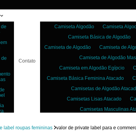
 de
Camiseta Algodão
Camiseta Algo
o
Camiseta Básica de Algodão
 em
Camiseta de Algodão
Camiseta de Alg
o
Camiseta de Algodão Mas
 de
Contato
Camiseta em Algodão Egípcio
C
mento
Camiseta Básica Feminina Atacado
C
pas
Camisetas de Algodão Ataca
de
bel
Camisetas Lisas Atacado
Ca
ia
Camisetas Masculinas At
ra
as
Camisetas no Atacado para Reven
ias
te label roupas femininas
valor de private label para e commer
Camisetas para Sublimação