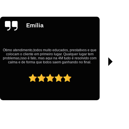
e Algodão
Estamparia Digital Têxtil
iseta Algodão
Fábrica Camiseta de Algodão
onada
Fábrica Camisetas
Glauber
Henrique
gânico
Fabrica Camisetas Dry Fit
adas
Fabrica Camisetas Lisas
lizadas
Fábrica de Camisetas
 e que
 tem
Melhor empresa private label, trabalho de qualidade em todas
do com
as minhas camisas, sempre entregando o melhor! obrigado.
Fabrica de Camisetas Personalizadas
al.
brica
Fábrica de Roupas
Fábrica Roupas
oupas Femininas
Fábrica Roupas Fitness
as da Fábrica
Roupas de Fábrica
ivate Label Camisetas Oversized Paraná
s
Private Label Moda Feminina Espírito Santo
so
Private Label Moda Masculina Alagoas
Private Label Roupas Esportivas São Paulo