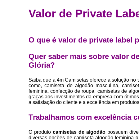
Fábrica 
Valor de Private Lab
camiset
Fábrica de 
Private la
O que é valor de private label
para roup
Private la
Quer saber mais sobre valor de
Sublimaç
Glória?
Saiba que a 4m Camisetas oferece a solução
como, camiseta de algodão masculina, camiset
feminina, confecção de roupa, camisetas de algodã
graças aos investimentos da empresa com ótimos 
a satisfação do cliente e a excelência em produtos
Trabalhamos com excelência c
O produto
camisetas de algodão
possuem diver
diversas opções de camiseta algodão feminina 