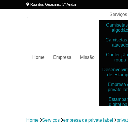
Rua dos Guaranis, 3º Andar
Serviços
Camisetas
algodã
Camisetas
atacad
Confecção
Home
Empresa
Missão
roupa
Desenvolvi
de estam
Empresa 
private la
Estampar
digital pa
camiset
Estampar
Home
Serviços
empresa de private label
priva
digitais