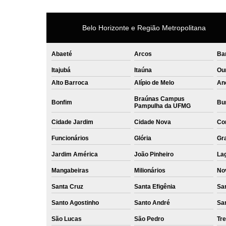
Belo Horizonte e Região Metropolitana
Abaeté
Arcos
Ba
Itajubá
Itaúna
Ou
Alto Barroca
Alípio de Melo
An
Braúnas Campus
Bonfim
Bur
Pampulha da UFMG
Cidade Jardim
Cidade Nova
Co
Funcionários
Glória
Gr
Jardim América
João Pinheiro
La
Mangabeiras
Milionários
No
Santa Cruz
Santa Efigênia
Sa
Santo Agostinho
Santo André
Sa
São Lucas
São Pedro
Tre