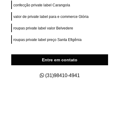
ry Fit
Private Label para e Commerce
confecção private label Carangola
esas
Private Label Roupas Esportivas
valor de private label para e commerce Glória
nas
Private Label Roupas Fitness
roupas private label valor Belvedere
Private Label Roupas Masculinas
roupas private label preço Santa Efigênia
s Size
Roupas Private Label
na
Estamparia de Camisetas Digital
Entre em contato
a
Estamparia Digital em Camiseta
s
Estamparia Digital para Camiseta
(31)98410-4941
godão
Estamparia e Impressão em Camiseta
dão
Estamparia em Tecido de Algodão
aria Sublimação Digital
Estamparia Digital
Estamparia Digital Camisetas
as
Estamparia Digital em Algodão