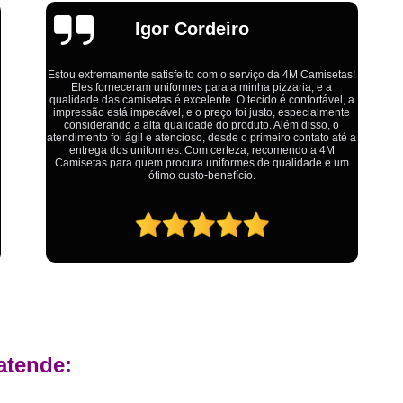
Estamparia Digital em Tecido d
Emília
Estamparia Têxtil Digital
Fabrica Cam
Fábrica Camiseta Est
Fábrica Camisetas Algodão Or
Ótimo atendimento,todos muito educados, prestativos e que
colocam o cliente em primeiro lugar. Qualquer lugar tem
Fábrica Camisetas Estamp
problemas,isso é fato, mas aqui na 4M tudo é resolvido com
a
calma e de forma que todos saem ganhando no final.
Fabrica Camisetas Persona
Fabrica de Camisetas Lisas
Atacado de Roupas para Revender de Fá
Fábrica Roupas Atacado
Fábrica R
Fábrica Roupas Infantil
Roup
Roupas de Fábrica Atacado
Pr
Private Label Camisetas Streetwear Goiá
atende:
Private Label Moda Fitness Mato Gros
Private Label para Roupa Minas Gerais