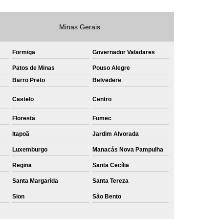
e
Private Label Roupas Masculinas Bahia
Minas Gerais
Private Label Têxtil Streetwear Rio de Janeiro
lfaiataria
Private Label Bermudas
Formiga
Governador Valadares
Label Bones
Private Label Camisetas
Patos de Minas
Pouso Alegre
shirt
Barro Preto
Private Label Confecção
Belvedere
te Label de Malhas
Private Label Roupas
Castelo
Centro
amiseta
Sublimação Camiseta Algodão
Floresta
Fumec
ublimação de Camisetas de Algodão
Itapoã
Jardim Alvorada
miseta
Sublimação em Camisetas
Luxemburgo
Manacás Nova Pampulha
odão
Sublimação em Camisetas Lisas
Regina
Santa Cecília
ublimação em Tecido de Algodão
Santa Margarida
Santa Tereza
Sublimação Total em Camisetas
Sion
São Bento