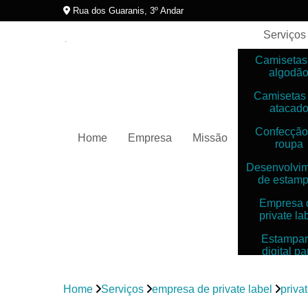
Rua dos Guaranis, 3º Andar
Serviços
Camisetas
algodã
Camisetas
atacad
Confecção
Home
Empresa
Missão
roupa
Desenvolvi
de estam
Empresa 
private la
Estampar
digital pa
camiset
Estampar
Home
Serviços
empresa de private label
priva
digitais