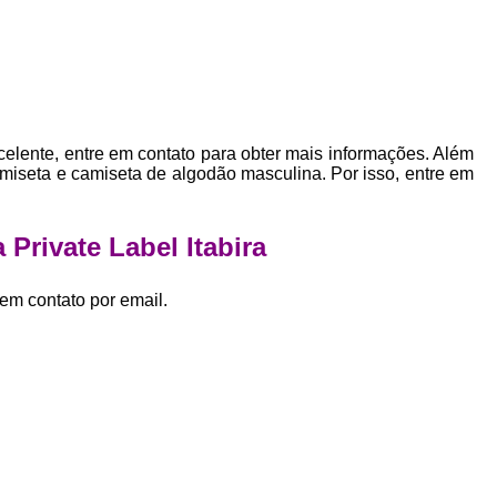
Empresa Private Label
Private D
Private Label para Pequenas Empr
Private Label Roupas Femini
Private Label Roupas Infantil
elente, entre em contato para obter mais informações. Além
Private Label Roupas Plu
amiseta e camiseta de algodão masculina. Por isso, entre em
Estamparia de Camiseta Femini
Estamparia Digital de Camiset
Private Label Itabira
Estamparia Digital em Camiseta
em contato por email.
Estamparia Digital para Camisetas de Al
Estamparia em Camiseta de Algo
Estamparia Impressão Digital
Estamp
Estamparia Digital Algodão
Estamparia Digital de Camiset