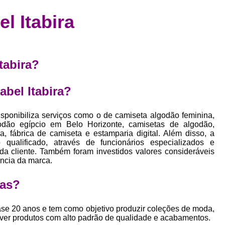
Confecção de Roupas Esportiva
de
l Itabira
a
Confecção de Roupas Personaliza
roupa
Confecção Roupas
Confecção Roupa
bel
Confecção Roupas Fitness
tabira?
as
Desenvolvimento de Coleção de E
bels
abel Itabira?
Desenvolvimento de Estampa Exclusiva
ão
Desenvolvimento d
sponibiliza serviços como o de camiseta algodão feminina,
odão egípcio em Belo Horizonte, camisetas de algodão,
Desenvolvimento 
, fábrica de camiseta e estamparia digital. Além disso, a
alificado, através de funcionários especializados e
Desenvolvimento de Es
a cliente. Também foram investidos valores consideráveis
ência da marca.
Desenvolvimento de Es
Desenvolvimento d
tas?
Desenvolvimento de Estampas Exclus
e 20 anos e tem como objetivo produzir coleções de moda,
Desenvolvimento Estampa de 
lver produtos com alto padrão de qualidade e acabamentos.