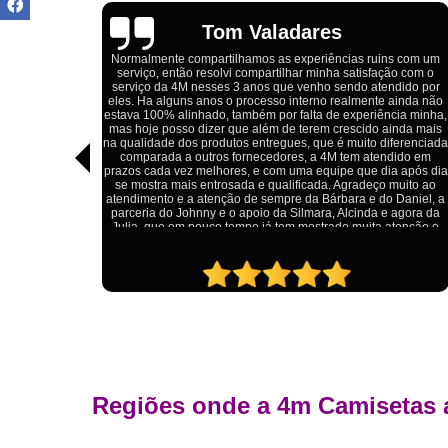
Igor Cordeiro
s com um
o com o
Estou extremamente satisfeito com o serviço da 4M Camisetas!
dido por
Eles forneceram uniformes para a minha pizzaria, e a
ainda não
qualidade das camisetas é excelente. O tecido é confortável, a
ia minha,
impressão está impecável, e o preço foi justo, especialmente
inda mais
considerando a alta qualidade do produto. Além disso, o
ferenciada
atendimento foi ágil e atencioso, desde o primeiro contato até 
ido em
entrega dos uniformes. Com certeza, recomendo a 4M
 após dia
Camisetas para quem procura uniformes de qualidade e um
muito ao
ótimo custo-benefício.
Daniel, a
agora da
tenção e
Regiões onde a 4m Camisetas 