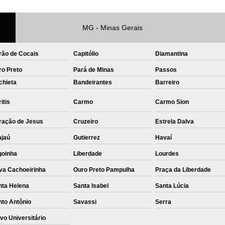
Private Label Roupas Femininas Recif
MG - Minas Gerais
Private Label Têxtil Moda Infantil Brasília
Private Label
Private Label A
rão de Cocais
Capitólio
Diamantina
Private Label Biquínis
Private 
ro Preto
Pará de Minas
Passos
chieta
Bandeirantes
Private Label Camisetas T-
Barreiro
Private Label de Camisetas
Priva
itis
Carmo
Carmo Sion
Private Label Têxtil
Sublimação C
ração de Jesus
Cruzeiro
Estrela Dalva
Sublimação de Camisetas
S
ajaú
Gutierrez
Havaí
Sublimação de Estampa em Ca
goinha
Liberdade
Lourdes
Sublimação em Camisetas de Alg
va Cachoeirinha
Ouro Preto Pampulha
Praça da Liberdade
Sublimação em Tecido
S
nta Helena
Santa Isabel
Santa Lúcia
nto Antônio
Savassi
Sublimação para Camisetas
Serra
vo Universitário