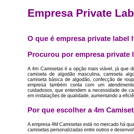
Fábrica 
Empresa Private Labe
camiset
Fábrica de 
Private la
O que é empresa private label I
para roup
Private la
Procurou por empresa private l
Sublimaç
A 4m Camisetas é a opção mais viável, já que di
camiseta de algodão masculina, camiseta alg
camiseta básica de algodão, confecção de roupa
empresa também conta com um atendimento qu
cuidadosos, que entendem a necessidade de cad
em instalações de qualidade, aumentando a efici
Por que escolher a 4m Camise
A empresa 4M Camisetas está no mercado há quas
camisetas personalizadas entre outros e desenvo