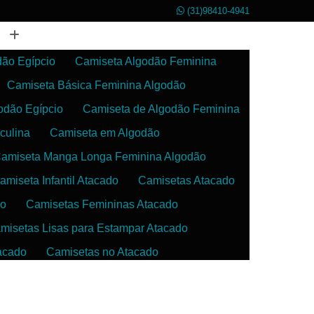
(31)98410-4941
dão Egípcio
Camiseta Algodão Feminina
Camiseta Básica Feminina Algodão
odão Egípcio
Camiseta de Algodão Feminina
culina
Camiseta em Algodão
amiseta Manga Longa Feminina Algodão
amiseta Infantil Atacado
Camisetas Atacado
do
Camisetas Femininas Atacado
misetas Lisas para Estampar Atacado
acado
Camisetas no Atacado
da
Camisetas para Estampar Atacado
 Atacado
Confecção de Roupas