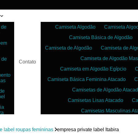
 de
Camiseta Algodão
Camiseta Algo
o
Camiseta Básica de Algodão
 em
Camiseta de Algodão
Camiseta de Alg
o
Camiseta de Algodão Mas
 de
Contato
Camiseta em Algodão Egípcio
C
mento
Camiseta Básica Feminina Atacado
C
pas
Camisetas de Algodão Ataca
de
bel
Camisetas Lisas Atacado
Ca
ia
Camisetas Masculinas At
ra
as
Camisetas no Atacado para Reven
ias
te label roupas femininas
empresa private label Itabira
Camisetas para Sublimação