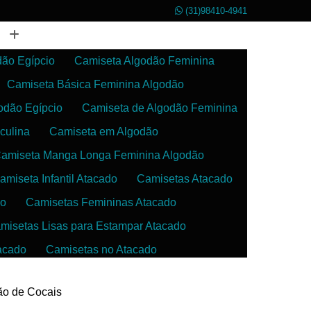
(31)98410-4941
dão Egípcio
Camiseta Algodão Feminina
Camiseta Básica Feminina Algodão
odão Egípcio
Camiseta de Algodão Feminina
culina
Camiseta em Algodão
amiseta Manga Longa Feminina Algodão
amiseta Infantil Atacado
Camisetas Atacado
do
Camisetas Femininas Atacado
misetas Lisas para Estampar Atacado
acado
Camisetas no Atacado
da
Camisetas para Estampar Atacado
rão de Cocais
 Atacado
Confecção de Roupas