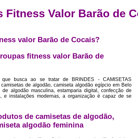
Confecção de Roupas Esportiva
de
s Fitness Valor Barão de C
a
Confecção de Roupas Personaliza
roupa
Confecção Roupas
Confecção Roupa
bel
Confecção Roupas Fitness
itness valor Barão de Cocais?
as
Desenvolvimento de Coleção de E
bels
 roupas fitness valor Barão de
Desenvolvimento de Estampa Exclusiva
ão
Desenvolvimento d
Desenvolvimento 
o que busca ao se tratar de BRINDES - CAMISETAS
misetas de algodão, camiseta algodão egípcio em Belo
Desenvolvimento de Es
a de algodão masculina, estamparia digital, confecção de
s, e instalações modernas, a organização é capaz de se
Desenvolvimento de Es
Desenvolvimento d
odutos de camisetas de algodão,
Desenvolvimento de Estampas Exclus
miseta algodão feminina
Desenvolvimento Estampa de 