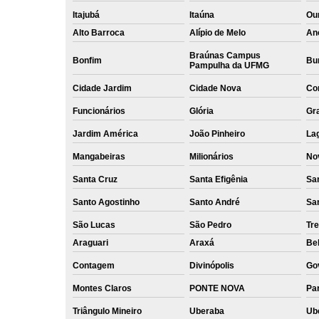
Itajubá
Itaúna
Ou
Alto Barroca
Alípio de Melo
An
Braúnas Campus
Bonfim
Bur
Pampulha da UFMG
Cidade Jardim
Cidade Nova
Co
Funcionários
Glória
Gr
Jardim América
João Pinheiro
La
Mangabeiras
Milionários
No
Santa Cruz
Santa Efigênia
Sa
Santo Agostinho
Santo André
Sa
São Lucas
São Pedro
Tre
Araguari
Araxá
Bel
Contagem
Divinópolis
Go
Montes Claros
PONTE NOVA
Par
Triângulo Mineiro
Uberaba
Ub