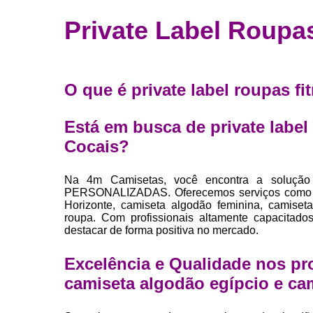
Fábrica 
Private Label Roupa
camiset
Fábrica de 
Private la
O que é private label roupas f
para roup
Private la
Está em busca de private label
Sublimaç
Cocais?
Na 4m Camisetas, você encontra a soluçã
PERSONALIZADAS. Oferecemos serviços como ca
Horizonte, camiseta algodão feminina, camiset
roupa. Com profissionais altamente capacitado
destacar de forma positiva no mercado.
Excelência e Qualidade nos pr
camiseta algodão egípcio e ca