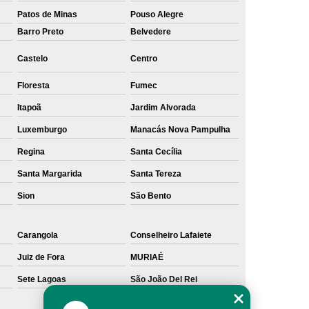
Patos de Minas
Pouso Alegre
Barro Preto
Belvedere
Castelo
Centro
Floresta
Fumec
Itapoã
Jardim Alvorada
Luxemburgo
Manacás Nova Pampulha
Regina
Santa Cecília
Santa Margarida
Santa Tereza
Sion
São Bento
Carangola
Conselheiro Lafaiete
Juiz de Fora
MURIAÉ
Sete Lagoas
São João Del Rei