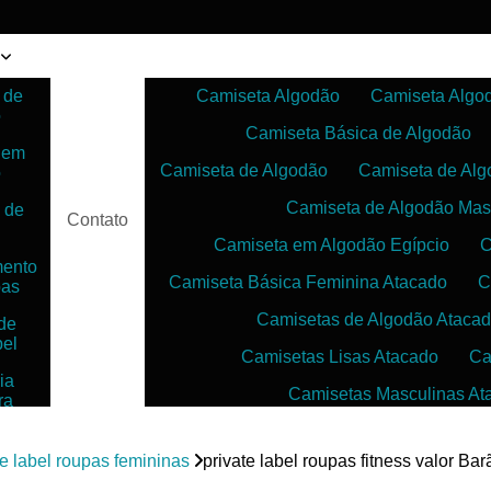
 de
Camiseta Algodão
Camiseta Algo
o
Camiseta Básica de Algodão
 em
Camiseta de Algodão
Camiseta de Alg
o
Camiseta de Algodão Mas
 de
Contato
Camiseta em Algodão Egípcio
C
mento
Camiseta Básica Feminina Atacado
C
pas
Camisetas de Algodão Ataca
de
bel
Camisetas Lisas Atacado
Ca
ia
Camisetas Masculinas At
ra
as
Camisetas no Atacado para Reven
ias
te label roupas femininas
private label roupas fitness valor Ba
Camisetas para Sublimação