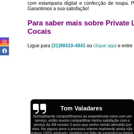
com estamparia digital e confecção de roupa. 
Garantimos a sua satisfação!
Para saber mais sobre Private 
Cocais
Ligue para
(31)98410-4941
ou
clique aqui
e entre 
Igor Cordeiro
s com um
o com o
Estou extremamente satisfeito com o serviço da 4M Camisetas!
dido por
Eles forneceram uniformes para a minha pizzaria, e a
ainda não
qualidade das camisetas é excelente. O tecido é confortável, a
ia minha,