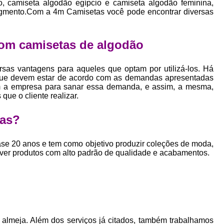
o, camiseta algodão egípcio e camiseta algodão feminina,
Empresa Private Label
Private D
gmento.Com a 4m Camisetas você pode encontrar diversas
Private Label para Pequenas Empr
Private Label Roupas Femini
om camisetas de algodão
Private Label Roupas Infantil
sas vantagens para aqueles que optam por utilizá-los. Há
Private Label Roupas Plu
que devem estar de acordo com as demandas apresentadas
bem a empresa para sanar essa demanda, e assim, a mesma,
Estamparia de Camiseta Femini
que o cliente realizar.
Estamparia Digital de Camiset
tas?
Estamparia Digital em Camiseta
Estamparia Digital para Camisetas de Al
e 20 anos e tem como objetivo produzir coleções de moda,
lver produtos com alto padrão de qualidade e acabamentos.
Estamparia em Camiseta de Algo
Estamparia Impressão Digital
Estamp
Estamparia Digital Algodão
Estamparia Digital de Camiset
almeja. Além dos serviços já citados, também trabalhamos