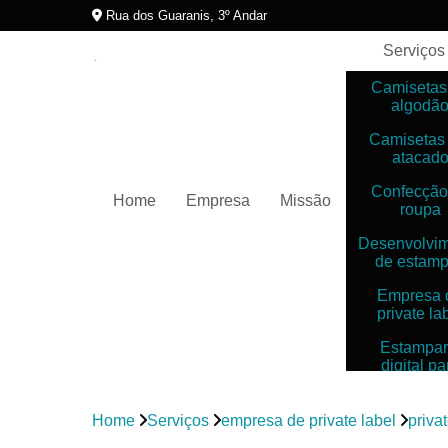
Rua dos Guaranis, 3º Andar
Serviços
Camisetas
algodã
Camisetas
atacad
Confecção
Home
Empresa
Missão
roupa
Desenvolvi
de estam
Empresa 
private la
Estampar
digital pa
camiset
Estampar
Home
Serviços
empresa de private label
priva
digitais