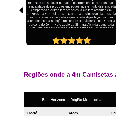
impressão está impecável, e o preço foi justo, especialmente
nda mais
considerando a alta qualidade do produto. Além disso, o
ferenciada
atendimento foi ágil e atencioso, desde o primeiro contato até a
ido em
entrega dos uniformes. Com certeza, recomendo a 4M
 após dia
Camisetas para quem procura uniformes de qualidade e um
uito ao
ótimo custo-benefício.
Daniel, a
agora da
tenção e
Regiões onde a 4m Camisetas 
Belo Horizonte e Região Metropolitana
Abaeté
Arcos
Ba