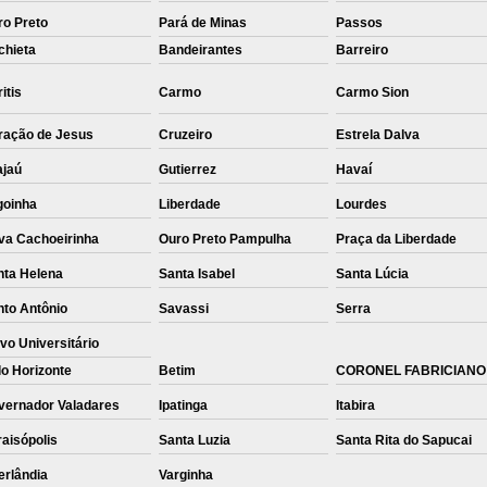
ro Preto
Pará de Minas
Passos
chieta
Bandeirantes
Barreiro
itis
Carmo
Carmo Sion
ração de Jesus
Cruzeiro
Estrela Dalva
ajaú
Gutierrez
Havaí
goinha
Liberdade
Lourdes
va Cachoeirinha
Ouro Preto Pampulha
Praça da Liberdade
nta Helena
Santa Isabel
Santa Lúcia
nto Antônio
Savassi
Serra
vo Universitário
o Horizonte
Betim
CORONEL FABRICIANO
vernador Valadares
Ipatinga
Itabira
aisópolis
Santa Luzia
Santa Rita do Sapucai
erlândia
Varginha