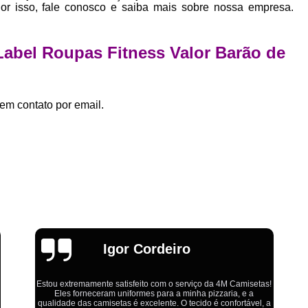
Estamparia Digital em Tecido d
Por isso, fale conosco e saiba mais sobre nossa empresa.
Estamparia Têxtil Digital
Fabrica Cam
Fábrica Camiseta Est
Label Roupas Fitness Valor Barão de
Fábrica Camisetas Algodão Or
Fábrica Camisetas Estamp
em contato por email.
Fabrica Camisetas Persona
Fabrica de Camisetas Lisas
Atacado de Roupas para Revender de Fá
Fábrica Roupas Atacado
Fábrica R
Fábrica Roupas Infantil
Roup
Roupas de Fábrica Atacado
Pr
Emília
Private Label Camisetas Streetwear Goiá
Private Label Moda Fitness Mato Gros
Private Label para Roupa Minas Gerais