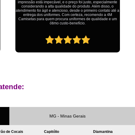
Ótimo atendimento,todos muito educados, prestativos e que
colocam o cliente em primeiro lugar. Qualquer lugar tem
Private Label Roupas Femininas Recif
problemas,isso é fato, mas aqui na 4M tudo é resolvido com
calma e de forma que todos saem ganhando no final.
Private Label Têxtil Moda Infantil Brasília
Private Label
Private Label A
Private Label Biquínis
Private 
Private Label Camisetas T-
Private Label de Camisetas
Priva
Private Label Têxtil
Sublimação C
Sublimação de Camisetas
S
atende:
Sublimação de Estampa em Ca
Sublimação em Camisetas de Alg
Sublimação em Tecido
S
MG - Minas Gerais
Sublimação para Camisetas
rão de Cocais
Capitólio
Diamantina