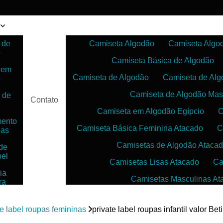
 de
Camiseta Algodão
Camiseta Algo
o
Camiseta Básica de Algodão
 em
Camiseta de Algodão
Camiseta de Alg
o
Camiseta de Algodão Mas
 de
Contato
Camiseta em Algodão Egípcio
C
mento
Camiseta Básica Feminina Atacado
C
pas
Camisetas de Algodão Ataca
de
bel
Camisetas Lisas Atacado
Ca
ia
Camisetas Masculinas At
ra
as
Camisetas no Atacado para Reven
ias
te label roupas femininas
private label roupas infantil valor Be
Camisetas para Sublimação