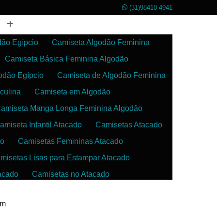
(31)98410-4941
dão Egípcio
Camiseta Algodão Feminina
Camiseta Básica Feminina Algodão
odão Egípcio
Camiseta de Algodão Feminina
culina
Camiseta em Algodão
amiseta Manga Longa Feminina Algodão
amiseta Infantil Atacado
Camisetas Atacado
do
Camisetas Femininas Atacado
misetas Lisas para Estampar Atacado
acado
Camisetas no Atacado
da
Camisetas para Estampar Atacado
tim
 Atacado
Confecção de Roupas