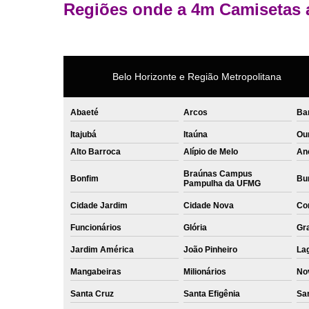
Regiões onde a 4m Camisetas 
Belo Horizonte e Região Metropolitana
Abaeté
Arcos
Ba
Itajubá
Itaúna
Ou
Alto Barroca
Alípio de Melo
An
Braúnas Campus
Bonfim
Bur
Pampulha da UFMG
Cidade Jardim
Cidade Nova
Co
Funcionários
Glória
Gr
Jardim América
João Pinheiro
La
Mangabeiras
Milionários
No
Santa Cruz
Santa Efigênia
Sa