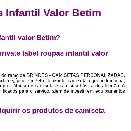
Confecção de Roupas Esportiva
de
 Infantil Valor Betim
a
Confecção de Roupas Personaliza
roupa
Confecção Roupas
Confecção Roupa
bel
Confecção Roupas Fitness
fantil valor Betim?
as
Desenvolvimento de Coleção de E
bels
ivate label roupas infantil valor
Desenvolvimento de Estampa Exclusiva
ão
Desenvolvimento d
Desenvolvimento 
viços do ramo de BRINDES - CAMISETAS PERSONALIZADAS,
odão egípcio em Belo Horizonte, camiseta algodão feminina,
Desenvolvimento de Es
upa , fábrica de camiseta e camiseta básica de algodão. A
ificados para o serviço, além de investir em equipamentos
Desenvolvimento de Es
Desenvolvimento d
adquirir os produtos de
camiseta
Desenvolvimento de Estampas Exclus
Desenvolvimento Estampa de 