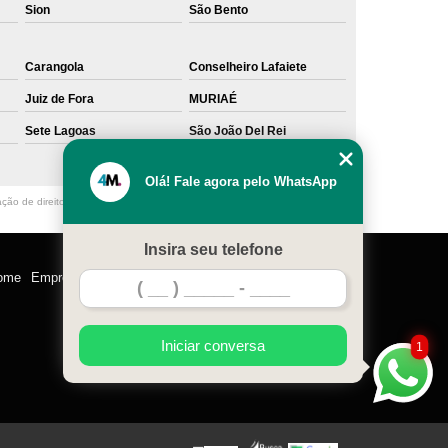
Sion
São Bento
Carangola
Conselheiro Lafaiete
Juiz de Fora
MURIAÉ
Sete Lagoas
São João Del Rei
Olá! Fale agora pelo WhatsApp
ação de direito autoral – artigo 184 do Código Penal –
Lei 9610/98 - Lei de
Insira seu telefone
ome
Empresa
Missão
Serviços
Contato
Mapa do site
Iniciar conversa
1