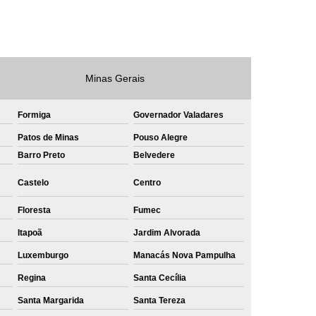
e
Private Label Roupas Masculinas Bahia
Private Label Têxtil Streetwear Rio de Janeiro
lfaiataria
Private Label Bermudas
Minas Gerais
Label Bones
Private Label Camisetas
Formiga
Governador Valadares
shirt
Private Label Confecção
Patos de Minas
Pouso Alegre
te Label de Malhas
Private Label Roupas
Barro Preto
Belvedere
amiseta
Sublimação Camiseta Algodão
Castelo
Centro
ublimação de Camisetas de Algodão
Floresta
Fumec
miseta
Sublimação em Camisetas
Itapoã
Jardim Alvorada
odão
Sublimação em Camisetas Lisas
Luxemburgo
Manacás Nova Pampulha
ublimação em Tecido de Algodão
Regina
Santa Cecília
Sublimação Total em Camisetas
Santa Margarida
Santa Tereza