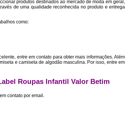
ccionar produtos destinados ao mercado de moda em geral,
Empresa Private Label
Private D
através de uma qualidade reconhecida no produto e entrega
Private Label para Pequenas Empr
abalhos como:
Private Label Roupas Femini
Private Label Roupas Infantil
Private Label Roupas Plu
Estamparia de Camiseta Femini
elente, entre em contato para obter mais informações. Além
Estamparia Digital de Camiset
amiseta e camiseta de algodão masculina. Por isso, entre em
Estamparia Digital em Camiseta
Label Roupas Infantil Valor Betim
Estamparia Digital para Camisetas de Al
Estamparia em Camiseta de Algo
em contato por email.
Estamparia Impressão Digital
Estamp
Estamparia Digital Algodão
Estamparia Digital de Camiset