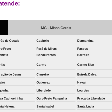
atende:
Private Label Roupas Femininas Recif
Private Label Têxtil Moda Infantil Brasília
Private Label
Private Label A
MG - Minas Gerais
Private Label Biquínis
Private 
rão de Cocais
Capitólio
Diamantina
Private Label Camisetas T-
ro Preto
Pará de Minas
Passos
Private Label de Camisetas
Priva
chieta
Bandeirantes
Barreiro
Private Label Têxtil
Sublimação C
itis
Carmo
Carmo Sion
Sublimação de Camisetas
S
ração de Jesus
Cruzeiro
Estrela Dalva
Sublimação de Estampa em Ca
ajaú
Gutierrez
Havaí
Sublimação em Camisetas de Alg
goinha
Liberdade
Lourdes
Sublimação em Tecido
S
va Cachoeirinha
Ouro Preto Pampulha
Praça da Liberdade
Sublimação para Camisetas
nta Helena
Santa Isabel
Santa Lúcia