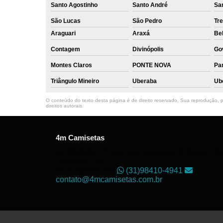
Santo Agostinho
Santo André
Sa
São Lucas
São Pedro
Tre
Araguari
Araxá
Bel
Contagem
Divinópolis
Go
Montes Claros
PONTE NOVA
Par
Triângulo Mineiro
Uberaba
Ub
O conteúdo do texto desta página é de direito reservado. Sua reprodução, pa
direitos autorais
.
4m Camisetas
Unidade01
Rua dos Guaranis, 3º Andar - Ce
Horizonte - MG
CEP: 30120-040
(31)98410-4941
contato@4mcamisetas.com.br