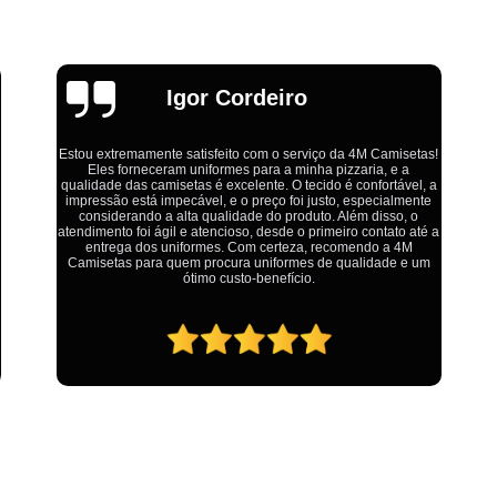
Estamparia Digital em Tecido d
Estamparia Têxtil Digital
Fabrica Cam
Fábrica Camiseta Est
Emília
Fábrica Camisetas Algodão Or
Fábrica Camisetas Estamp
Fabrica Camisetas Persona
Ótimo atendimento,todos muito educados, prestativos e que
colocam o cliente em primeiro lugar. Qualquer lugar tem
problemas,isso é fato, mas aqui na 4M tudo é resolvido com
Fabrica de Camisetas Lisas
calma e de forma que todos saem ganhando no final.
Atacado de Roupas para Revender de Fá
Fábrica Roupas Atacado
Fábrica R
Fábrica Roupas Infantil
Roup
Roupas de Fábrica Atacado
Pr
Private Label Camisetas Streetwear Goiá
Private Label Moda Fitness Mato Gros
Private Label para Roupa Minas Gerais