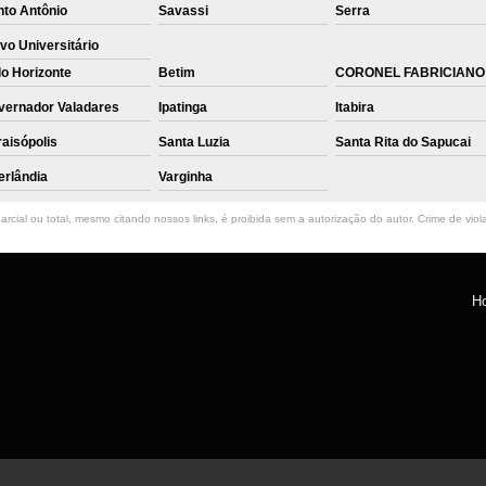
nto Antônio
Savassi
Serra
vo Universitário
o Horizonte
Betim
CORONEL FABRICIANO
vernador Valadares
Ipatinga
Itabira
aisópolis
Santa Luzia
Santa Rita do Sapucai
erlândia
Varginha
rcial ou total, mesmo citando nossos links, é proibida sem a autorização do autor. Crime de viol
H
ntro, Belo