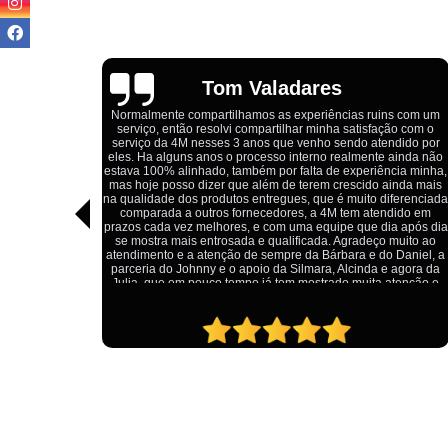
Igor Cordeiro
s com um
o com o
Estou extremamente satisfeito com o serviço da 4M Camisetas!
dido por
Eles forneceram uniformes para a minha pizzaria, e a
ainda não
qualidade das camisetas é excelente. O tecido é confortável, a
ia minha,
impressão está impecável, e o preço foi justo, especialmente
nda mais
considerando a alta qualidade do produto. Além disso, o
ferenciada
atendimento foi ágil e atencioso, desde o primeiro contato até a
ido em
entrega dos uniformes. Com certeza, recomendo a 4M
 após dia
Camisetas para quem procura uniformes de qualidade e um
uito ao
ótimo custo-benefício.
Daniel, a
agora da
tenção e