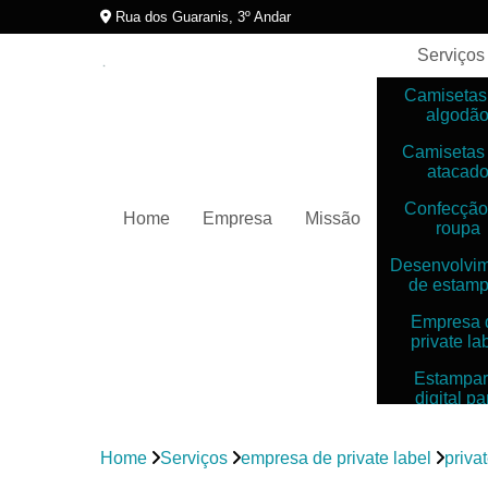
Rua dos Guaranis, 3º Andar
Serviços
Camisetas
algodã
Camisetas
atacad
Confecção
Home
Empresa
Missão
roupa
Desenvolvi
de estam
Empresa 
private la
Estampar
digital pa
camiset
Estampar
Home
Serviços
empresa de private label
priva
digitais