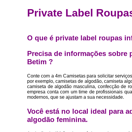
Fábrica 
Private Label Roupas
camiset
Fábrica de 
Private la
O que é private label roupas in
para roup
Private la
Precisa de informações sobre pr
Sublimaç
Betim ?
Conte com a 4m Camisetas para solicitar ser
por exemplo, camisetas de algodão, camiseta alg
camiseta de algodão masculina, confecção de ro
empresa conta com um time de profissionais qual
modernos, que se ajustam a sua necessidade.
Você está no local ideal para 
algodão feminina
.