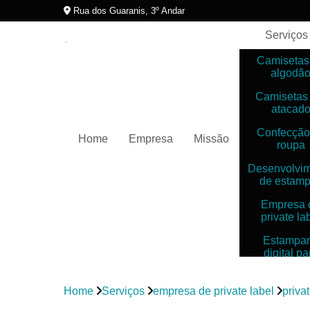
Rua dos Guaranis, 3º Andar
Serviços
Camisetas
algodã
Camisetas
atacad
Confecção
Home
Empresa
Missão
roupa
Desenvolvi
de estam
Empresa 
private la
Estampar
digital pa
camiset
Estampar
Home
Serviços
empresa de private label
priva
digitais