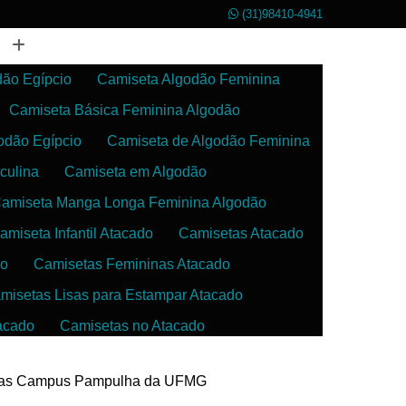
(31)98410-4941
dão Egípcio
Camiseta Algodão Feminina
Camiseta Básica Feminina Algodão
odão Egípcio
Camiseta de Algodão Feminina
culina
Camiseta em Algodão
amiseta Manga Longa Feminina Algodão
amiseta Infantil Atacado
Camisetas Atacado
do
Camisetas Femininas Atacado
misetas Lisas para Estampar Atacado
acado
Camisetas no Atacado
da
Camisetas para Estampar Atacado
aúnas Campus Pampulha da UFMG
 Atacado
Confecção de Roupas