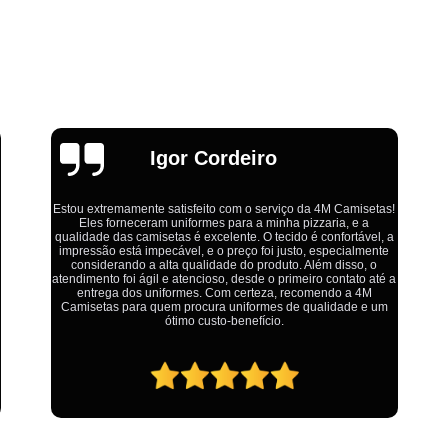
Estamparia Digital em Tecido d
Estamparia Têxtil Digital
Fabrica Cam
Fábrica Camiseta Est
Fábrica Camisetas Algodão Or
Fábrica Camisetas Estamp
Emília
Fabrica Camisetas Persona
Fabrica de Camisetas Lisas
Atacado de Roupas para Revender de Fá
Ótimo atendimento,todos muito educados, prestativos e que
colocam o cliente em primeiro lugar. Qualquer lugar tem
Fábrica Roupas Atacado
Fábrica R
problemas,isso é fato, mas aqui na 4M tudo é resolvido com
calma e de forma que todos saem ganhando no final.
Fábrica Roupas Infantil
Roup
Roupas de Fábrica Atacado
Pr
Private Label Camisetas Streetwear Goiá
Private Label Moda Fitness Mato Gros
Private Label para Roupa Minas Gerais