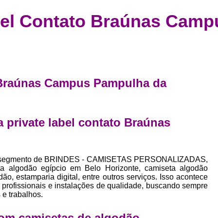
Confecção de Roupas Esportiva
de
bel Contato Braúnas Camp
a
Confecção de Roupas Personaliza
roupa
Confecção Roupas
Confecção Roupa
bel
Confecção Roupas Fitness
as
Desenvolvimento de Coleção de E
bels
o Braúnas Campus Pampulha da
Desenvolvimento de Estampa Exclusiva
ão
Desenvolvimento d
 private label contato Braúnas
Desenvolvimento 
Desenvolvimento de Es
Desenvolvimento de Es
 no segmento de BRINDES - CAMISETAS PERSONALIZADAS,
a algodão egípcio em Belo Horizonte, camiseta algodão
Desenvolvimento d
o, estamparia digital, entre outros serviços. Isso acontece
profissionais e instalações de qualidade, buscando sempre
Desenvolvimento de Estampas Exclus
 e trabalhos.
Desenvolvimento Estampa de 
om camisetas de algodão