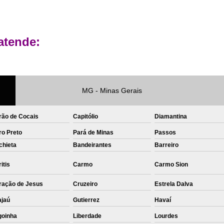
Private Label Roupas Femininas Recif
Private Label Têxtil Moda Infantil Brasília
atende:
Private Label
Private Label A
Private Label Biquínis
Private 
Private Label Camisetas T-
MG - Minas Gerais
Private Label de Camisetas
Priva
Private Label Têxtil
Sublimação C
rão de Cocais
Capitólio
Diamantina
ro Preto
Pará de Minas
Passos
Sublimação de Camisetas
S
chieta
Bandeirantes
Barreiro
Sublimação de Estampa em Ca
itis
Carmo
Carmo Sion
Sublimação em Camisetas de Alg
ração de Jesus
Cruzeiro
Sublimação em Tecido
Estrela Dalva
S
ajaú
Gutierrez
Havaí
Sublimação para Camisetas
goinha
Liberdade
Lourdes