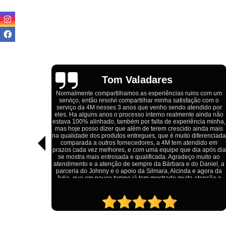
Igor Cordeiro
s com um
o com o
Estou extremamente satisfeito com o serviço da 4M Camisetas!
dido por
Eles forneceram uniformes para a minha pizzaria, e a
ainda não
qualidade das camisetas é excelente. O tecido é confortável, a
ia minha,
impressão está impecável, e o preço foi justo, especialmente
nda mais
considerando a alta qualidade do produto. Além disso, o
ferenciada
atendimento foi ágil e atencioso, desde o primeiro contato até a
ido em
entrega dos uniformes. Com certeza, recomendo a 4M
 após dia
Camisetas para quem procura uniformes de qualidade e um
uito ao
ótimo custo-benefício.
Daniel, a
agora da
tenção e