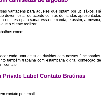
Empresa Private Label
Private D
Private Label para Pequenas Empr
sas vantagens para aqueles que optam por utilizá-los. Há
que devem estar de acordo com as demandas apresentadas
Private Label Roupas Femini
bem a empresa para sanar essa demanda, e assim, a mesma,
que o cliente realizar.
Private Label Roupas Infantil
abalhos como:
Private Label Roupas Plu
Estamparia de Camiseta Femini
Estamparia Digital de Camiset
arecer cada uma de suas dúvidas com nossos funcionários.
Estamparia Digital em Camiseta
nto também trabalha com estamparia digital confecção de
em contato.
Estamparia Digital para Camisetas de Al
Estamparia em Camiseta de Algo
 Private Label Contato Braúnas
Estamparia Impressão Digital
Estamp
Estamparia Digital Algodão
em contato por email.
Estamparia Digital de Camiset