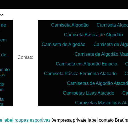
 de
Camiseta Algodão
Camiseta Algo
o
Camiseta Básica de Algodão
 em
Camiseta de Algodão
Camiseta de Alg
o
Camiseta de Algodão Mas
 de
Contato
Camiseta em Algodão Egípcio
C
mento
Camiseta Básica Feminina Atacado
C
pas
Camisetas de Algodão Ataca
de
bel
Camisetas Lisas Atacado
Ca
ia
Camisetas Masculinas At
ra
as
Camisetas no Atacado para Reven
ias
te label roupas esportivas
empresa private label contato Br
Camisetas para Sublimação