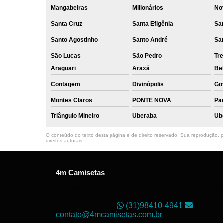
Mangabeiras
Milionários
No
Santa Cruz
Santa Efigênia
Sa
Santo Agostinho
Santo André
Sa
São Lucas
São Pedro
Tre
Araguari
Araxá
Bel
Contagem
Divinópolis
Go
Montes Claros
PONTE NOVA
Par
Triângulo Mineiro
Uberaba
Ub
O conteúdo do texto desta página é de direito reservado. Sua reprodução, pa
direitos autorais
.
4m Camisetas
Unidade01
Rua dos Guaranis, 3º Andar - Ce
Horizonte - MG
CEP: 30120-040
(31)98410-4941
contato@4mcamisetas.com.br