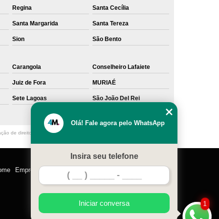
Regina
Santa Cecília
Santa Margarida
Santa Tereza
Sion
São Bento
Carangola
Conselheiro Lafaiete
Juiz de Fora
MURIAÉ
Sete Lagoas
São João Del Rei
Olá! Fale agora pelo WhatsApp
ação de direito autoral – artigo 184 do Código Penal –
Lei 9610/98 - Lei de
Insira seu telefone
ome
Empresa
Missão
Serviços
Contato
Mapa do site
Iniciar conversa
1