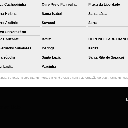
va Cachoeirinha
Ouro Preto Pampulha
Praça da Liberdade
nta Helena
Santa Isabel
Santa Lúcia
nto Antônio
Savassi
Serra
vo Universitário
o Horizonte
Betim
CORONEL FABRICIANO
vernador Valadares
Ipatinga
Itabira
aisópolis
Santa Luzia
Santa Rita do Sapucai
erlândia
Varginha
rcial ou total, mesmo citando nossos links, é proibida sem a autorização do autor. Crime de viol
H
ntro, Belo