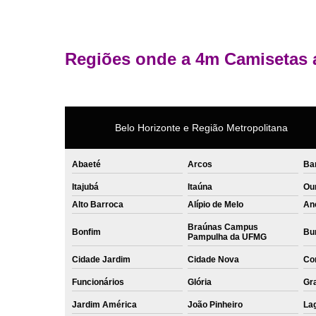
Regiões onde a 4m Camisetas 
Belo Horizonte e Região Metropolitana
Abaeté
Arcos
Ba
Itajubá
Itaúna
Ou
Alto Barroca
Alípio de Melo
An
Braúnas Campus
Bonfim
Bur
Pampulha da UFMG
Cidade Jardim
Cidade Nova
Co
Funcionários
Glória
Gr
Jardim América
João Pinheiro
La