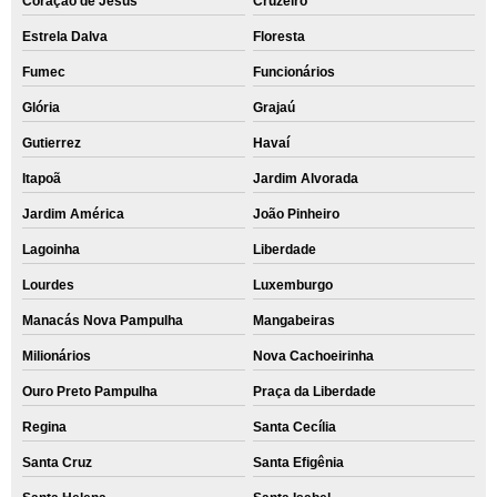
Coração de Jesus
Cruzeiro
Estrela Dalva
Floresta
Fumec
Funcionários
Glória
Grajaú
Gutierrez
Havaí
Itapoã
Jardim Alvorada
Jardim América
João Pinheiro
Lagoinha
Liberdade
Lourdes
Luxemburgo
Manacás Nova Pampulha
Mangabeiras
Milionários
Nova Cachoeirinha
Ouro Preto Pampulha
Praça da Liberdade
Regina
Santa Cecília
Santa Cruz
Santa Efigênia