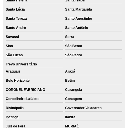
Santa Helena
Santa Isabel
Santa Lúcia
Santa Margarida
Santa Tereza
Santo Agostinho
Santo André
Santo Antônio
Savassi
Serra
Sion
São Bento
São Lucas
São Pedro
Trevo Universitário
Araguari
Araxá
Belo Horizonte
Betim
CORONEL FABRICIANO
Carangola
Conselheiro Lafaiete
Contagem
Divinópolis
Governador Valadares
Ipatinga
Itabira
Juiz de Fora
MURIAÉ