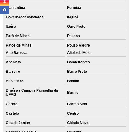
Diamantina
Formiga
Governador Valadares
Itajubá
Itaúna
Ouro Preto
Pará de Minas
Passos
Patos de Minas
Pouso Alegre
Alto Barroca
Alípio de Melo
Anchieta
Bandeirantes
Barreiro
Barro Preto
Belvedere
Bonfim
Braúnas Campus Pampulha da
Buritis
UFMG
Carmo
Carmo Sion
Castelo
Centro
Cidade Jardim
Cidade Nova