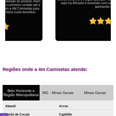
aqui na 4M tudo é resolvido com calma e de forma que todos saem
ganhando no final.
Regiões onde a 4m Camisetas atende:
Belo Horizonte e
MG - Minas Gerais
Minas Gerais
Região Metropolitana
Abaeté
Arcos
Barão de Cocais
Capitólio