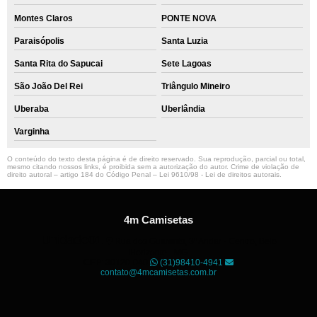
Montes Claros
PONTE NOVA
Paraisópolis
Santa Luzia
Santa Rita do Sapucai
Sete Lagoas
São João Del Rei
Triângulo Mineiro
Uberaba
Uberlândia
Varginha
O conteúdo do texto desta página é de direito reservado. Sua reprodução, parcial ou total,
mesmo citando nossos links, é proibida sem a autorização do autor. Crime de violação de
direito autoral – artigo 184 do Código Penal –
Lei 9610/98 - Lei de direitos autorais
.
4m Camisetas
Unidade01
Rua dos Guaranis, 3º Andar - Centro, Belo
Horizonte - MG
CEP: 30120-040
(31)98410-4941
contato@4mcamisetas.com.br