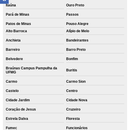
Itaúna
Ouro Preto
Pará de Minas
Passos
Patos de Minas
Pouso Alegre
Alto Barroca
Alípio de Melo
Anchieta
Bandeirantes
Barreiro
Barro Preto
Belvedere
Bonfim
Braúnas Campus Pampulha da
Buritis
UFMG
Carmo
Carmo Sion
Castelo
Centro
Cidade Jardim
Cidade Nova
Coração de Jesus
Cruzeiro
Estrela Dalva
Floresta
Fumec
Funcionários