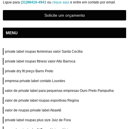
Ligue para
(31)98410-4941
ou
clique aqui
e entre em contato por email.
Solicite um orçamento
MENU
private label roupas femininas valor Santa Cecília
private label roupas fitness valor Alto Barroca
private dry fit preço Barro Preto
empresa private label contato Lourdes
valor de private label para pequenas empresas Ouro Preto Pampulha
valor de private label roupas esportivas Regina
valor de roupas private label Abaeté
private label roupas plus size Juiz de Fora