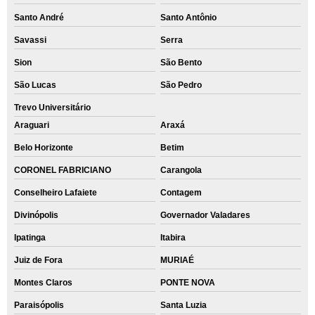
Santo André
Santo Antônio
Savassi
Serra
Sion
São Bento
São Lucas
São Pedro
Trevo Universitário
Araguari
Araxá
Belo Horizonte
Betim
CORONEL FABRICIANO
Carangola
Conselheiro Lafaiete
Contagem
Divinópolis
Governador Valadares
Ipatinga
Itabira
Juiz de Fora
MURIAÉ
Montes Claros
PONTE NOVA
Paraisópolis
Santa Luzia