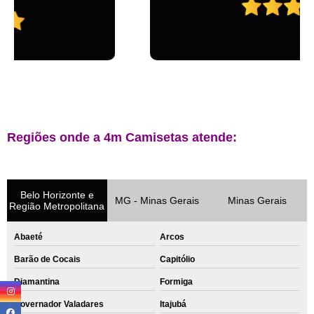
Regiões onde a 4m Camisetas atende:
Belo Horizonte e
MG - Minas Gerais
Minas Gerais
Região Metropolitana
Abaeté
Arcos
Barão de Cocais
Capitólio
Diamantina
Formiga
Governador Valadares
Itajubá