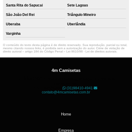
Santa Rita do Sapucai
Sete Lagoas
São João Del Rei
Triângulo Mineiro
Uberaba
Uberlândia
Varginha
O conteúdo do texto desta página é de direito reservado. Sua reprodução, parcial ou total,
mesmo citando nossos links, é proibida sem a autorização do autor. Crime de violação de
direito autoral – artigo 184 do Código Penal –
Lei 9610/98 - Lei de direitos autorais
.
4m Camisetas
Unidade01
Rua dos Guaranis, 3º Andar - Centro, Belo
Horizonte - MG
CEP: 30120-040
(31)98410-4941
contato@4mcamisetas.com.br
Home
Empresa