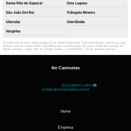
Santa Rita do Sapucai
Sete Lagoas
São João Del Rei
Triângulo Mineiro
Uberaba
Uberlândia
Varginha
O conteúdo do texto desta página é de direito reservado. Sua reprodução, parcial ou total,
mesmo citando nossos links, é proibida sem a autorização do autor. Crime de violação de
direito autoral – artigo 184 do Código Penal –
Lei 9610/98 - Lei de direitos autorais
.
4m Camisetas
Unidade01
Rua dos Guaranis, 3º Andar - Centro, Belo
Horizonte - MG
CEP: 30120-040
(31)98410-4941
contato@4mcamisetas.com.br
Home
Empresa