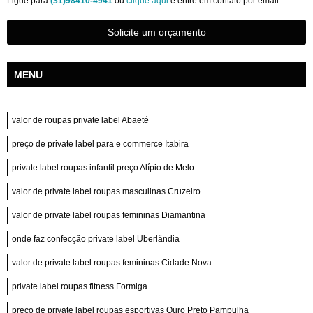
Ligue para
(31)98410-4941
ou
clique aqui
e entre em contato por email.
Solicite um orçamento
MENU
valor de roupas private label Abaeté
preço de private label para e commerce Itabira
private label roupas infantil preço Alípio de Melo
valor de private label roupas masculinas Cruzeiro
valor de private label roupas femininas Diamantina
onde faz confecção private label Uberlândia
valor de private label roupas femininas Cidade Nova
private label roupas fitness Formiga
preço de private label roupas esportivas Ouro Preto Pampulha