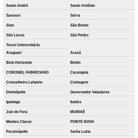
Santo André
Santo Antônio
Savassi
Serra
Sion
São Bento
São Lucas
São Pedro
Trevo Universitário
Araguari
Araxá
Belo Horizonte
Betim
CORONEL FABRICIANO
Carangola
Conselheiro Lafaiete
Contagem
Divinópolis
Governador Valadares
Ipatinga
Itabira
Juiz de Fora
MURIAÉ
Montes Claros
PONTE NOVA
Paraisópolis
Santa Luzia