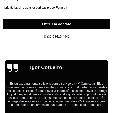
private label roupas esportivas preço Formiga
Entre em contato
(31)98410-4941
Emília
s
Ótimo atendimento,todos muito educados, prestativos e que colocam 
o
cliente em primeiro lugar. Qualquer lugar tem problemas,isso é fato, m
aqui na 4M tudo é resolvido com calma e de forma que todos saem
ganhando no final.