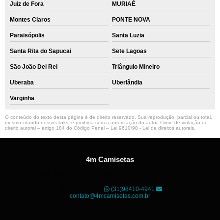
Juiz de Fora
MURIAÉ
Montes Claros
PONTE NOVA
Paraisópolis
Santa Luzia
Santa Rita do Sapucai
Sete Lagoas
São João Del Rei
Triângulo Mineiro
Uberaba
Uberlândia
Varginha
O conteúdo do texto desta página é de direito reservado. Sua reprodução, parcial ou total,
mesmo citando nossos links, é proibida sem a autorização do autor. Crime de violação de
direito autoral – artigo 184 do Código Penal –
Lei 9610/98 - Lei de direitos autorais
.
4m Camisetas
Unidade01
Rua dos Guaranis, 3º Andar - Centro, Belo
Horizonte - MG
CEP: 30120-040
(31)98410-4941
contato@4mcamisetas.com.br