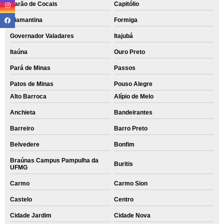
Barão de Cocais
Capitólio
Diamantina
Formiga
Governador Valadares
Itajubá
Itaúna
Ouro Preto
Pará de Minas
Passos
Patos de Minas
Pouso Alegre
Alto Barroca
Alípio de Melo
Anchieta
Bandeirantes
Barreiro
Barro Preto
Belvedere
Bonfim
Braúnas Campus Pampulha da
Buritis
UFMG
Carmo
Carmo Sion
Castelo
Centro
Cidade Jardim
Cidade Nova