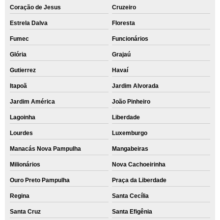
Coração de Jesus
Cruzeiro
Estrela Dalva
Floresta
Fumec
Funcionários
Glória
Grajaú
Gutierrez
Havaí
Itapoã
Jardim Alvorada
Jardim América
João Pinheiro
Lagoinha
Liberdade
Lourdes
Luxemburgo
Manacás Nova Pampulha
Mangabeiras
Milionários
Nova Cachoeirinha
Ouro Preto Pampulha
Praça da Liberdade
Regina
Santa Cecília
Santa Cruz
Santa Efigênia