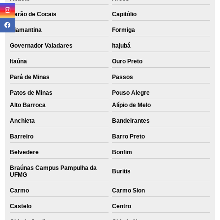
Barão de Cocais
Capitólio
Diamantina
Formiga
Governador Valadares
Itajubá
Itaúna
Ouro Preto
Pará de Minas
Passos
Patos de Minas
Pouso Alegre
Alto Barroca
Alípio de Melo
Anchieta
Bandeirantes
Barreiro
Barro Preto
Belvedere
Bonfim
Braúnas Campus Pampulha da
Buritis
UFMG
Carmo
Carmo Sion
Castelo
Centro