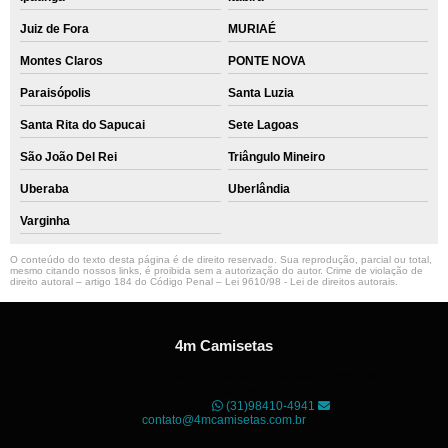
Juiz de Fora
MURIAÉ
Montes Claros
PONTE NOVA
Paraisópolis
Santa Luzia
Santa Rita do Sapucai
Sete Lagoas
São João Del Rei
Triângulo Mineiro
Uberaba
Uberlândia
Varginha
O conteúdo do texto desta página é de direito reservado. Sua reprodução, parcial ou total,
mesmo citando nossos links, é proibida sem a autorização do autor. Crime de violação de
direito autoral – artigo 184 do Código Penal –
Lei 9610/98 - Lei de direitos autorais
.
4m Camisetas
Unidade01
Rua dos Guaranis, 3º Andar - Centro, Belo
Horizonte - MG
CEP: 30120-040
(31)98410-4941
contato@4mcamisetas.com.br