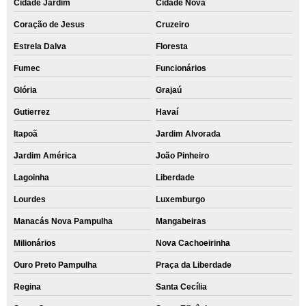
Cidade Jardim
Cidade Nova
Coração de Jesus
Cruzeiro
Estrela Dalva
Floresta
Fumec
Funcionários
Glória
Grajaú
Gutierrez
Havaí
Itapoã
Jardim Alvorada
Jardim América
João Pinheiro
Lagoinha
Liberdade
Lourdes
Luxemburgo
Manacás Nova Pampulha
Mangabeiras
Milionários
Nova Cachoeirinha
Ouro Preto Pampulha
Praça da Liberdade
Regina
Santa Cecília