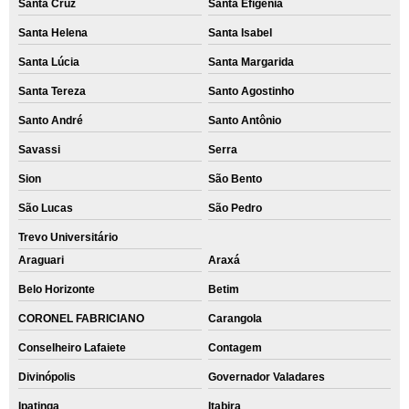
Santa Cruz
Santa Efigênia
Santa Helena
Santa Isabel
Santa Lúcia
Santa Margarida
Santa Tereza
Santo Agostinho
Santo André
Santo Antônio
Savassi
Serra
Sion
São Bento
São Lucas
São Pedro
Trevo Universitário
Araguari
Araxá
Belo Horizonte
Betim
CORONEL FABRICIANO
Carangola
Conselheiro Lafaiete
Contagem
Divinópolis
Governador Valadares
Ipatinga
Itabira