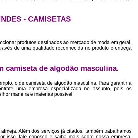
Empresa Private Label
Private D
Private Label para Pequenas Empr
RINDES - CAMISETAS
Private Label Roupas Femini
Private Label Roupas Infantil
ccionar produtos destinados ao mercado de moda em geral,
Private Label Roupas Plu
através de uma qualidade reconhecida no produto e entrega
Estamparia de Camiseta Femini
Estamparia Digital de Camiset
m camiseta de algodão masculina.
Estamparia Digital em Camiseta
mplo, o de camiseta de algodão masculina. Para garantir a
Estamparia Digital para Camisetas de Al
ontrate uma empresa especializada no assunto, pois os
elhor maneira e materias possível.
Estamparia em Camiseta de Algo
Estamparia Impressão Digital
Estamp
Estamparia Digital Algodão
Estamparia Digital de Camiset
almeja. Além dos serviços já citados, também trabalhamos
Por isso, fale conosco e saiba mais sobre nossa empresa.