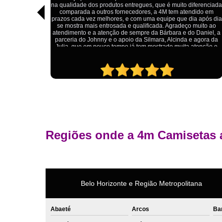
considerando a alta qualidade do produto. Além disso, o
ferenciada
atendimento foi ágil e atencioso, desde o primeiro contato até a
ido em
entrega dos uniformes. Com certeza, recomendo a 4M
 após dia
Camisetas para quem procura uniformes de qualidade e um
uito ao
ótimo custo-benefício.
Daniel, a
agora da
tenção e
Regiões onde a 4m Camisetas 
Belo Horizonte e Região Metropolitana
Abaeté
Arcos
Ba