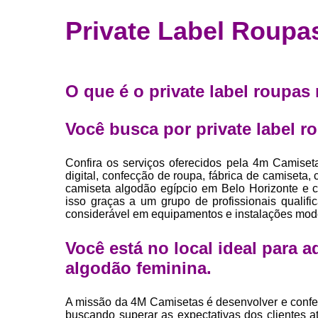
Fábrica 
Private Label Roupa
camiset
Fábrica de 
Private la
O que é o private label roupas
para roup
Private la
Você busca por private label 
Sublimaç
Confira os serviços oferecidos pela 4m Camiset
digital, confecção de roupa, fábrica de camiseta
camiseta algodão egípcio em Belo Horizonte e ca
isso graças a um grupo de profissionais qualif
considerável em equipamentos e instalações mod
Você está no local ideal para 
algodão feminina
.
A missão da 4M Camisetas é desenvolver e confe
buscando superar as expectativas dos clientes 