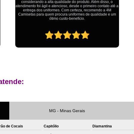
problemas,isso é fato, mas aqui na 4M tudo é resolvido com
calma e de forma que todos saem ganhando no final.
Private Label Roupas Femininas Recif
Private Label Têxtil Moda Infantil Brasília
Private Label
Private Label A
Private Label Biquínis
Private 
Private Label Camisetas T-
Private Label de Camisetas
Priva
Private Label Têxtil
Sublimação C
atende:
Sublimação de Camisetas
S
Sublimação de Estampa em Ca
Sublimação em Camisetas de Alg
Sublimação em Tecido
S
MG - Minas Gerais
Sublimação para Camisetas
rão de Cocais
Capitólio
Diamantina