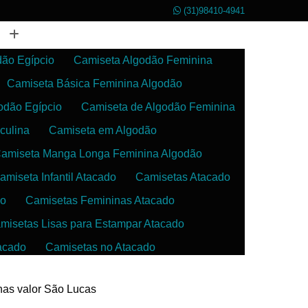
(31)98410-4941
dão Egípcio
Camiseta Algodão Feminina
Camiseta Básica Feminina Algodão
odão Egípcio
Camiseta de Algodão Feminina
culina
Camiseta em Algodão
amiseta Manga Longa Feminina Algodão
amiseta Infantil Atacado
Camisetas Atacado
do
Camisetas Femininas Atacado
misetas Lisas para Estampar Atacado
acado
Camisetas no Atacado
da
Camisetas para Estampar Atacado
inas valor São Lucas
 Atacado
Confecção de Roupas