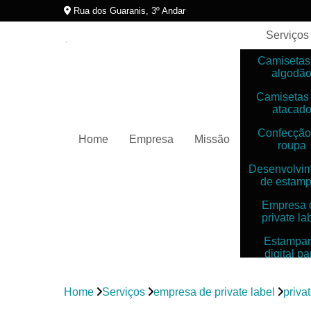
Rua dos Guaranis, 3º Andar
Serviços
Camisetas
algodã
Camisetas
atacad
Confecção
Home
Empresa
Missão
roupa
Desenvolvi
de estam
Empresa 
private la
Estampar
digital pa
camiset
Estampar
Home
Serviços
empresa de private label
priva
digitais