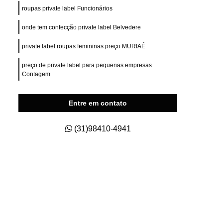
ry Fit
Private Label para e Commerce
roupas private label Funcionários
esas
Private Label Roupas Esportivas
onde tem confecção private label Belvedere
nas
Private Label Roupas Fitness
private label roupas femininas preço MURIAÉ
Private Label Roupas Masculinas
preço de private label para pequenas empresas
s Size
Roupas Private Label
Contagem
na
Estamparia de Camisetas Digital
Entre em contato
a
Estamparia Digital em Camiseta
s
Estamparia Digital para Camiseta
(31)98410-4941
godão
Estamparia e Impressão em Camiseta
dão
Estamparia em Tecido de Algodão
aria Sublimação Digital
Estamparia Digital
Estamparia Digital Camisetas
as
Estamparia Digital em Algodão