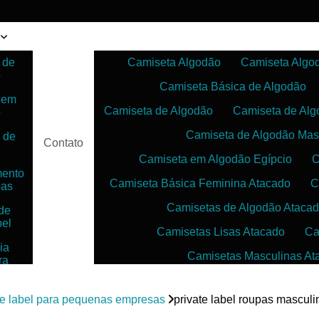
 de
Camiseta Algodão
Camiseta Algo
o
Camiseta Básica de Algodão
 em
Camiseta de Algodão
Camiseta de Alg
o
Camiseta de Algodão Mas
 de
Contato
Camiseta em Algodão Egípcio
C
mento
Camiseta Básica Feminina Atacado
C
pas
Camisetas de Algodão Ataca
de
bel
Camisetas Lisas Atacado
Ca
ia
Camisetas Masculinas At
ra
as
Camisetas no Atacado para Reven
ias
te label para pequenas empresas
private label roupas mascul
Camisetas para Sublimação