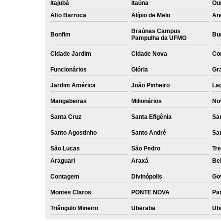
Itajubá
Itaúna
Ou
Alto Barroca
Alípio de Melo
An
Braúnas Campus
Bonfim
Bur
Pampulha da UFMG
Cidade Jardim
Cidade Nova
Co
Funcionários
Glória
Gr
Jardim América
João Pinheiro
La
Mangabeiras
Milionários
No
Santa Cruz
Santa Efigênia
Sa
Santo Agostinho
Santo André
Sa
São Lucas
São Pedro
Tre
Araguari
Araxá
Bel
Contagem
Divinópolis
Go
Montes Claros
PONTE NOVA
Par
Triângulo Mineiro
Uberaba
Ub