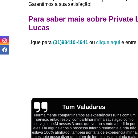
Garantimos a sua satisfação!
Para saber mais sobre Private
Lucas
Ligue para
(31)98410-4941
ou
clique aqui
e entre 
Igor Cordeiro
s com um
o com o
Estou extremamente satisfeito com o serviço da 4M Camisetas!
dido por
Eles forneceram uniformes para a minha pizzaria, e a
ainda não
qualidade das camisetas é excelente. O tecido é confortável, a
ia minha,
impressão está impecável, e o preço foi justo, especialmente
nda mais