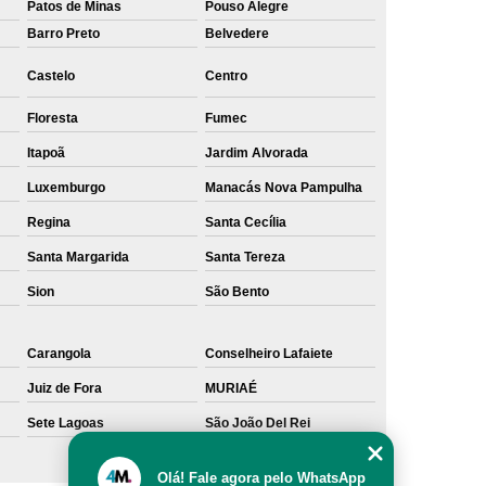
Patos de Minas
Pouso Alegre
Barro Preto
Belvedere
Castelo
Centro
Floresta
Fumec
Itapoã
Jardim Alvorada
Luxemburgo
Manacás Nova Pampulha
Regina
Santa Cecília
Santa Margarida
Santa Tereza
Sion
São Bento
Carangola
Conselheiro Lafaiete
Juiz de Fora
MURIAÉ
Sete Lagoas
São João Del Rei
Olá! Fale agora pelo WhatsApp