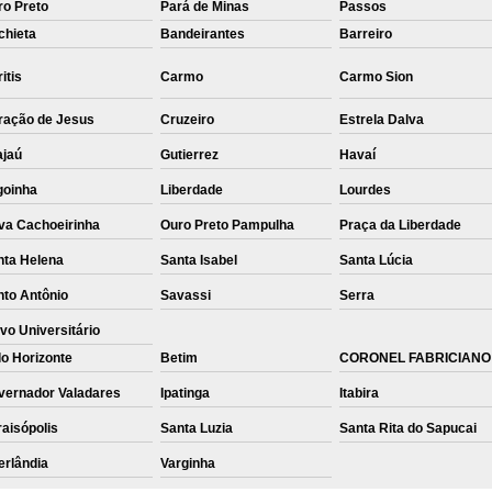
ro Preto
Pará de Minas
Passos
chieta
Bandeirantes
Barreiro
itis
Carmo
Carmo Sion
ração de Jesus
Cruzeiro
Estrela Dalva
ajaú
Gutierrez
Havaí
goinha
Liberdade
Lourdes
va Cachoeirinha
Ouro Preto Pampulha
Praça da Liberdade
nta Helena
Santa Isabel
Santa Lúcia
nto Antônio
Savassi
Serra
vo Universitário
o Horizonte
Betim
CORONEL FABRICIANO
vernador Valadares
Ipatinga
Itabira
aisópolis
Santa Luzia
Santa Rita do Sapucai
erlândia
Varginha