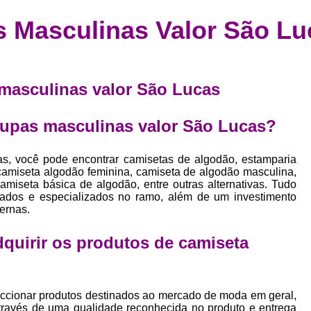
Confecção de Roupas Esportiva
de
s Masculinas Valor São Lu
a
Confecção de Roupas Personaliza
roupa
Confecção Roupas
Confecção Roupa
bel
Confecção Roupas Fitness
 masculinas valor São Lucas
as
Desenvolvimento de Coleção de E
bels
roupas masculinas valor São Lucas?
Desenvolvimento de Estampa Exclusiva
ão
Desenvolvimento d
as, você pode encontrar camisetas de algodão, estamparia
, camiseta algodão feminina, camiseta de algodão masculina,
Desenvolvimento 
miseta básica de algodão, entre outras alternativas. Tudo
icados e especializados no ramo, além de um investimento
Desenvolvimento de Es
ernas.
Desenvolvimento de Es
adquirir os produtos de
camiseta
Desenvolvimento d
Desenvolvimento de Estampas Exclus
Desenvolvimento Estampa de 
ccionar produtos destinados ao mercado de moda em geral,
através de uma qualidade reconhecida no produto e entrega