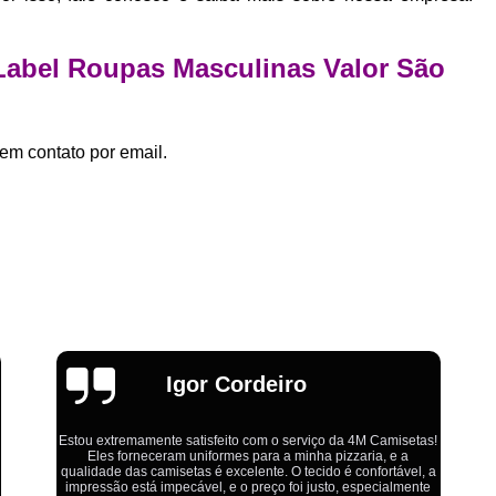
Estamparia Digital em Tecido d
Estamparia Têxtil Digital
Fabrica Cam
 Label Roupas Masculinas Valor São
Fábrica Camiseta Est
Fábrica Camisetas Algodão Or
em contato por email.
Fábrica Camisetas Estamp
Fabrica Camisetas Persona
Fabrica de Camisetas Lisas
Atacado de Roupas para Revender de Fá
Fábrica Roupas Atacado
Fábrica R
Fábrica Roupas Infantil
Roup
Roupas de Fábrica Atacado
Pr
Emília
Private Label Camisetas Streetwear Goiá
Private Label Moda Fitness Mato Gros
Ótimo atendimento,todos muito educados, prestativos e que
Private Label para Roupa Minas Gerais
colocam o cliente em primeiro lugar. Qualquer lugar tem