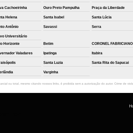
va Cachoeirinha
Ouro Preto Pampulha
Praça da Liberdade
nta Helena
Santa Isabel
Santa Lúcia
nto Antônio
Savassi
Serra
vo Universitário
o Horizonte
Betim
CORONEL FABRICIANO
vernador Valadares
Ipatinga
Itabira
aisópolis
Santa Luzia
Santa Rita do Sapucai
erlândia
Varginha
rcial ou total, mesmo citando nossos links, é proibida sem a autorização do autor. Crime de viol
H
ntro, Belo