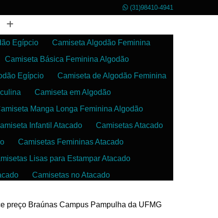
(31)98410-4941
dão Egípcio
Camiseta Algodão Feminina
Camiseta Básica Feminina Algodão
odão Egípcio
Camiseta de Algodão Feminina
culina
Camiseta em Algodão
amiseta Manga Longa Feminina Algodão
amiseta Infantil Atacado
Camisetas Atacado
do
Camisetas Femininas Atacado
misetas Lisas para Estampar Atacado
acado
Camisetas no Atacado
da
Camisetas para Estampar Atacado
erce preço Braúnas Campus Pampulha da UFMG
 Atacado
Confecção de Roupas