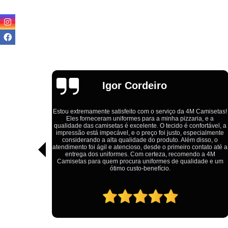
Igor Cordeiro
s com um
o com o
Estou extremamente satisfeito com o serviço da 4M Camisetas!
dido por
Eles forneceram uniformes para a minha pizzaria, e a
ainda não
qualidade das camisetas é excelente. O tecido é confortável, a
ia minha,
impressão está impecável, e o preço foi justo, especialmente
nda mais
considerando a alta qualidade do produto. Além disso, o
ferenciada
atendimento foi ágil e atencioso, desde o primeiro contato até a
ido em
entrega dos uniformes. Com certeza, recomendo a 4M
 após dia
Camisetas para quem procura uniformes de qualidade e um
uito ao
ótimo custo-benefício.
Daniel, a
agora da
tenção e