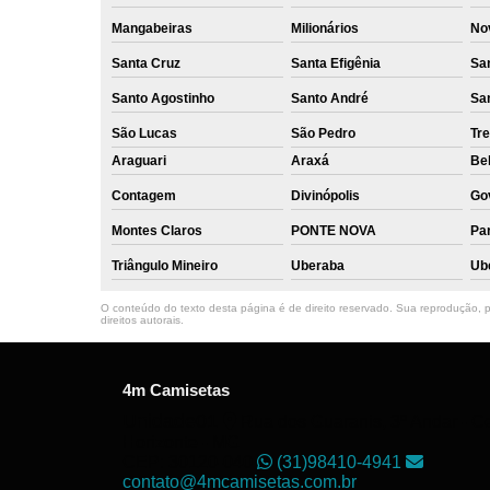
Mangabeiras
Milionários
No
Santa Cruz
Santa Efigênia
Sa
Santo Agostinho
Santo André
Sa
São Lucas
São Pedro
Tre
Araguari
Araxá
Bel
Contagem
Divinópolis
Go
Montes Claros
PONTE NOVA
Par
Triângulo Mineiro
Uberaba
Ub
O conteúdo do texto desta página é de direito reservado. Sua reprodução, pa
direitos autorais
.
4m Camisetas
Unidade01
Rua dos Guaranis, 3º Andar - Ce
Horizonte - MG
CEP: 30120-040
(31)98410-4941
contato@4mcamisetas.com.br