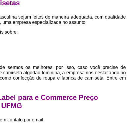
setas
Empresa Private Label
Private D
Private Label para Pequenas Empr
asculina sejam feitos de maneira adequada, com qualidade
s, uma empresa especializada no assunto.
Private Label Roupas Femini
is sobre:
Private Label Roupas Infantil
Private Label Roupas Plu
Estamparia de Camiseta Femini
Estamparia Digital de Camiset
de sermos os melhores, por isso, caso você precise de
Estamparia Digital em Camiseta
 e camiseta algodão feminina, a empresa nos destacando no
como confecção de roupa e fábrica de camiseta. Entre em
Estamparia Digital para Camisetas de Al
Estamparia em Camiseta de Algo
 Label para e Commerce Preço
Estamparia Impressão Digital
Estamp
a UFMG
Estamparia Digital Algodão
em contato por email.
Estamparia Digital de Camiset