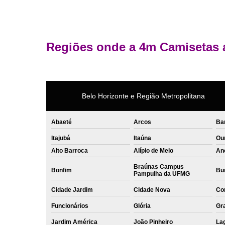
Regiões onde a 4m Camisetas 
Belo Horizonte e Região Metropolitana
Abaeté
Arcos
Ba
Itajubá
Itaúna
Ou
Alto Barroca
Alípio de Melo
An
Braúnas Campus
Bonfim
Bur
Pampulha da UFMG
Cidade Jardim
Cidade Nova
Co
Funcionários
Glória
Gr
Jardim América
João Pinheiro
La