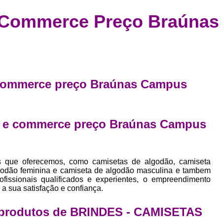
Confecção de Roupas Esportiva
de
 e Commerce Preço Braún
a
Confecção de Roupas Personaliza
roupa
Confecção Roupas
Confecção Roupa
bel
Confecção Roupas Fitness
as
Desenvolvimento de Coleção de E
bels
e commerce preço Braúnas Campus
Desenvolvimento de Estampa Exclusiva
ão
Desenvolvimento d
ra e commerce preço Braúnas Campus
Desenvolvimento 
Desenvolvimento de Es
Desenvolvimento de Es
s que oferecemos, como camisetas de algodão, camiseta
lgodão feminina e camiseta de algodão masculina e tambem
Desenvolvimento d
issionais qualificados e experientes, o empreendimento
a sua satisfação e confiança.
Desenvolvimento de Estampas Exclus
Desenvolvimento Estampa de 
s produtos de BRINDES - CAMISETAS