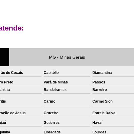
Private Label Roupas Femininas Recif
Private Label Têxtil Moda Infantil Brasília
atende:
Private Label
Private Label A
Private Label Biquínis
Private 
Private Label Camisetas T-
MG - Minas Gerais
Private Label de Camisetas
Priva
Private Label Têxtil
Sublimação C
rão de Cocais
Capitólio
Diamantina
Sublimação de Camisetas
S
ro Preto
Pará de Minas
Passos
chieta
Bandeirantes
Sublimação de Estampa em Ca
Barreiro
Sublimação em Camisetas de Alg
itis
Carmo
Carmo Sion
Sublimação em Tecido
S
ração de Jesus
Cruzeiro
Estrela Dalva
Sublimação para Camisetas
ajaú
Gutierrez
Havaí
goinha
Liberdade
Lourdes