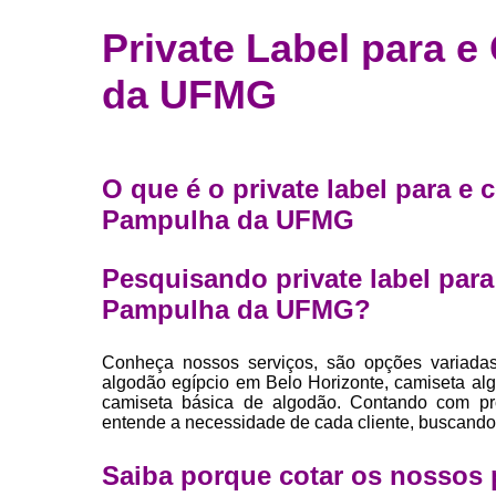
Fábrica 
Private Label para
camiset
da UFMG
Fábrica de 
Private la
para roup
Private la
O que é o private label para 
Pampulha da UFMG
Sublimaç
Pesquisando private label pa
Pampulha da UFMG?
Conheça nossos serviços, são opções variada
algodão egípcio em Belo Horizonte, camiseta a
camiseta básica de algodão. Contando com prof
entende a necessidade de cada cliente, buscando 
Saiba porque cotar os nosso