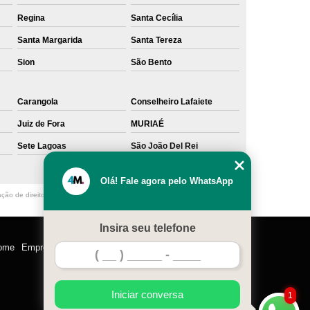
Regina
Santa Cecília
Santa Margarida
Santa Tereza
Sion
São Bento
Carangola
Conselheiro Lafaiete
Juiz de Fora
MURIAÉ
Sete Lagoas
São João Del Rei
Olá! Fale agora pelo WhatsApp
ação de direito autoral – artigo 184 do Código Penal –
Lei 9610/98 - Lei de
Insira seu telefone
ome
Empresa
Missão
Serviços
Contato
Mapa do site
Iniciar conversa
1