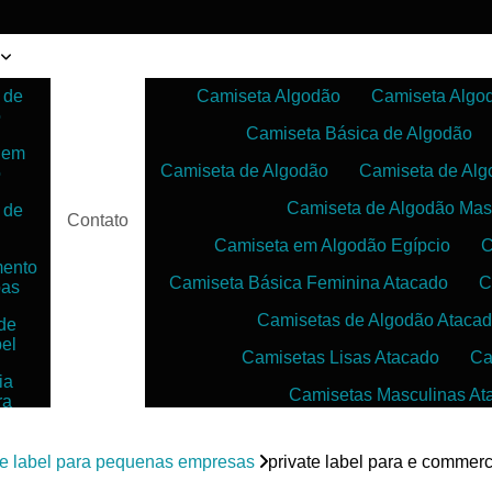
 de
Camiseta Algodão
Camiseta Algo
o
Camiseta Básica de Algodão
 em
Camiseta de Algodão
Camiseta de Alg
o
Camiseta de Algodão Mas
 de
Contato
Camiseta em Algodão Egípcio
C
mento
Camiseta Básica Feminina Atacado
C
pas
Camisetas de Algodão Ataca
de
bel
Camisetas Lisas Atacado
Ca
ia
Camisetas Masculinas At
ra
as
Camisetas no Atacado para Reven
ias
te label para pequenas empresas
private label para e comm
Camisetas para Sublimação