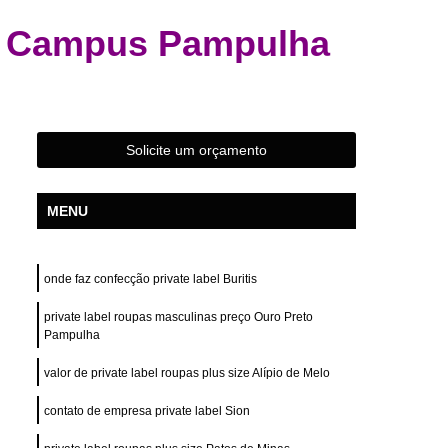
s
Confecção de Roupas Femininas
as Campus Pampulha
das
Confecção de Roupas Terceirizada
s Esportivas
Confecção Roupas Femininas
Fabrica e Confecção de Roupas
stampas
Desenvolvimento de Estampa
Solicite um orçamento
Desenvolvimento de Estampa para Camisas
MENU
e Estampa para Camisetas
de Estampa para Roupas
onde faz confecção private label Buritis
tampa para Roupas Femininas
private label roupas masculinas preço Ouro Preto
tampa para Roupas Masculinas
Pampulha
e Estampa Personalizada
valor de private label roupas plus size Alípio de Melo
ivas
Desenvolvimento Estampa Camiseta
contato de empresa private label Sion
Camiseta
Confecção Private Label