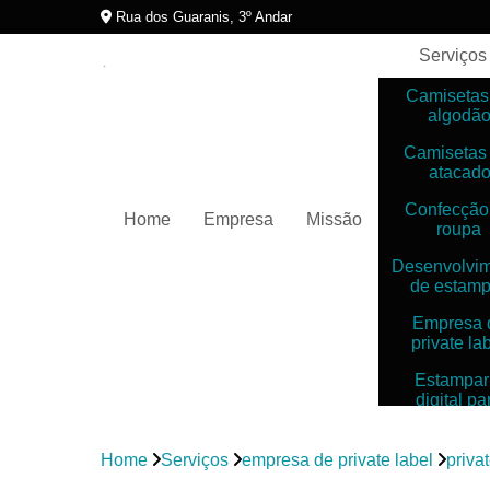
Rua dos Guaranis, 3º Andar
Serviços
Camisetas
algodã
Camisetas
atacad
Confecção
Home
Empresa
Missão
roupa
Desenvolvi
de estam
Empresa 
private la
Estampar
digital pa
camiset
Estampar
Home
Serviços
empresa de private label
priva
digitais